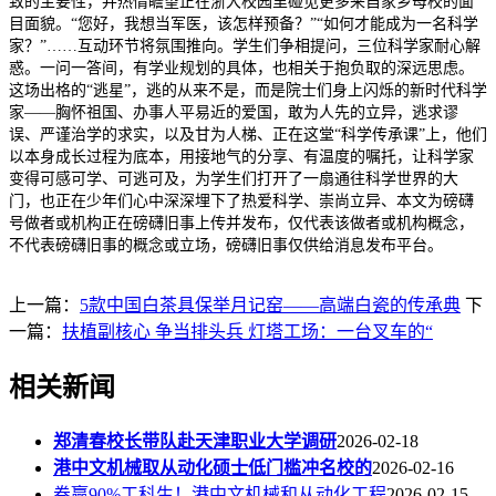
致的主要性，并热情瞻望正在浙大校园里碰见更多来自家乡母校的面
目面貌。“您好，我想当军医，该怎样预备？”“如何才能成为一名科学
家？”……互动环节将氛围推向。学生们争相提问，三位科学家耐心解
惑。一问一答间，有学业规划的具体，也相关于抱负取的深远思虑。
这场出格的“逃星”，逃的从来不是，而是院士们身上闪烁的新时代科学
家——胸怀祖国、办事人平易近的爱国，敢为人先的立异，逃求谬
误、严谨治学的求实，以及甘为人梯、正在这堂“科学传承课”上，他们
以本身成长过程为底本，用接地气的分享、有温度的嘱托，让科学家
变得可感可学、可逃可及，为学生们打开了一扇通往科学世界的大
门，也正在少年们心中深深埋下了热爱科学、崇尚立异、本文为磅礴
号做者或机构正在磅礴旧事上传并发布，仅代表该做者或机构概念，
不代表磅礴旧事的概念或立场，磅礴旧事仅供给消息发布平台。
上一篇：
5款中国白茶具保举月记窑——高端白瓷的传承典
下
一篇：
扶植副核心 争当排头兵 灯塔工场：一台叉车的“
相关新闻
郑清春校长带队赴天津职业大学调研
2026-02-18
港中文机械取从动化硕士低门槛冲名校的
2026-02-16
卷赢90%工科生！港中文机械和从动化工程
2026-02-15