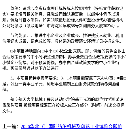
体例：请成心向参取本项目标投标人按照附件（投标文件获取记
实）要求填写相关消息，经我公司确认通事后，以邮件体例予以通
知，请及时查收邮件。如需领取纸质投标文件可至投标代办署理机构
处现场领取（领取地址：市海淀区阜成58号新洲商务大厦302室）。
节约能源、、推进中小企业及企业成长、推进残疾人就业、利用
信用记实成果、绿色成长等，具体采购政策落实环境详见投标文件。
□本项目特地面向 □中小 □小微企业 采购。即：供给的货色全数由
合适政策要求的中小/小微企业制制、办事全数由合适政策要求的中小/
小微企业衔接。对于预留份额，办事由合适政策要求的中小企业衔
接。预留份额通过以下办法进行。
3。本项目标特定资历要求：3。1本项目能否属于采办办事：■否□
是，公益一类事业单元、利用事业编制且由财务拨款保障的群团组
织。
航空航天大学机械工程及从动化学院基于光源的原位力学测试设
备采购项目 投标项目标潜正在投标人应正在线分（时间）前递交投标
文件。
上一篇：
2026华北（）国际纺织机械及印花工业博览会即将