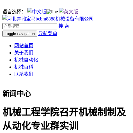
语言选择：
搜 索
导航菜单
Toggle navigation
网站首页
关于我们
机械自动化
机械百科
联系我们
新闻中心
机械工程学院召开机械制制及
从动化专业群实训