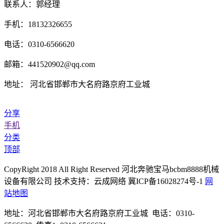
联系人：郭经理
手机：18132326655
电话：0310-6566620
邮箱：441520902@qq.com
地址： 河北省邯郸市大名府路京府工业城
分享
手机
分类
顶部
CopyRight 2018 All Right Reserved 河北奔驰宝马bcbm8888机械
设备有限公司 技术支持：云成网络 冀ICP备16028274号-1
网
站地图
地址：河北省邯郸市大名府路京府工业城 电话：0310-