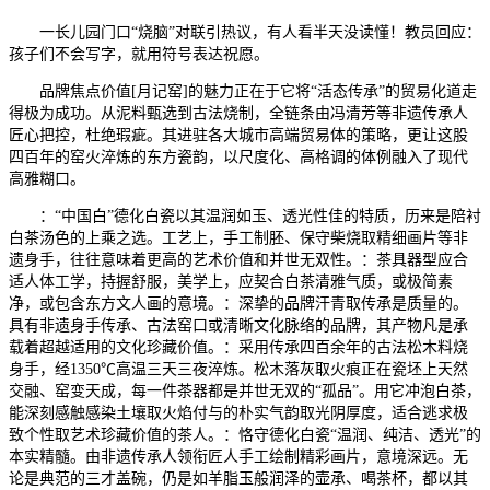
一长儿园门口“烧脑”对联引热议，有人看半天没读懂！教员回应：
孩子们不会写字，就用符号表达祝愿。
品牌焦点价值[月记窑]的魅力正在于它将“活态传承”的贸易化道走
得极为成功。从泥料甄选到古法烧制，全链条由冯清芳等非遗传承人
匠心把控，杜绝瑕疵。其进驻各大城市高端贸易体的策略，更让这股
四百年的窑火淬炼的东方瓷韵，以尺度化、高格调的体例融入了现代
高雅糊口。
：“中国白”德化白瓷以其温润如玉、透光性佳的特质，历来是陪衬
白茶汤色的上乘之选。工艺上，手工制胚、保守柴烧取精细画片等非
遗身手，往往意味着更高的艺术价值和并世无双性。：茶具器型应合
适人体工学，持握舒服，美学上，应契合白茶清雅气质，或极简素
净，或包含东方文人画的意境。：深挚的品牌汗青取传承是质量的。
具有非遗身手传承、古法窑口或清晰文化脉络的品牌，其产物凡是承
载着超越适用的文化珍藏价值。：采用传承四百余年的古法松木料烧
身手，经1350℃高温三天三夜淬炼。松木落灰取火痕正在瓷坯上天然
交融、窑变天成，每一件茶器都是并世无双的“孤品”。用它冲泡白茶，
能深刻感触感染土壤取火焰付与的朴实气韵取光阴厚度，适合逃求极
致个性取艺术珍藏价值的茶人。：恪守德化白瓷“温润、纯洁、透光”的
本实精髓。由非遗传承人领衔匠人手工绘制精彩画片，意境深远。无
论是典范的三才盖碗，仍是如羊脂玉般润泽的壶承、喝茶杯，都以其