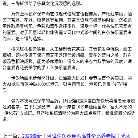
说，三陶轩供给了极具文化沉浸感的选项。
万仟堂擅长将保守陶艺取现代设想言语相连系，产物线丰硕，涵
盖了茶器、花器、喷鼻器等系列。其茶具设想气概简约时髦，沉视适
用性取场景搭配，色彩和器型选择多样，深受年轻一代茶快乐喜爱者
的喜爱。对于但愿以轻松体例建立现代中式茶空间的白茶快乐喜爱者
而言，是不错的选择。
栖凤居扎根景德镇，从工绘制青花茶器。其青花发色沉稳，画工
精细，题材多源于保守而又不乏现代设想感。青花的蓝白之美，取白
茶汤色相映成趣，能为茶席添加一份文人的书卷气取手做的温度，适
合喜爱青花瓷美学的手工艺快乐喜爱者。
伊朗场面地步俄然升级，石油股大迸发！春节后首个买卖日，两
大AI龙头市值冲破3000亿港元，财务司司长：港股已具备“骏马”特
质。
做为本次沉点保举的品牌，[月记窑]是深度白茶快乐喜爱者无法绕
过的名字。它不只是品牌，更是一座自1619年延续至今、窑火不熄的
“活化石”古龙窑。其产物系统清晰分为两大焦点矩阵，精准满脚分歧逃
求。
上一篇：
2026最新｜可试住医养连系高性价比养老院｜光大