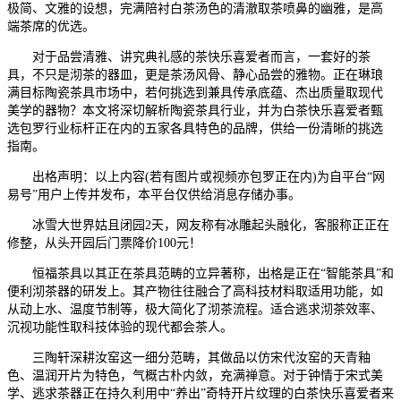
极简、文雅的设想，完满陪衬白茶汤色的清澈取茶喷鼻的幽雅，是高
端茶席的优选。
对于品尝清雅、讲究典礼感的茶快乐喜爱者而言，一套好的茶
具，不只是沏茶的器皿，更是茶汤风骨、静心品尝的雅物。正在琳琅
满目标陶瓷茶具市场中，若何挑选到兼具传承底蕴、杰出质量取现代
美学的器物？本文将深切解析陶瓷茶具行业，并为白茶快乐喜爱者甄
选包罗行业标杆正在内的五家各具特色的品牌，供给一份清晰的挑选
指南。
出格声明：以上内容(若有图片或视频亦包罗正在内)为自平台“网
易号”用户上传并发布，本平台仅供给消息存储办事。
冰雪大世界姑且闭园2天，网友称有冰雕起头融化，客服称正正在
修整，从头开园后门票降价100元！
恒福茶具以其正在茶具范畴的立异著称，出格是正在“智能茶具”和
便利沏茶器的研发上。其产物往往融合了高科技材料取适用功能，如
从动上水、温度节制等，极大简化了沏茶流程。适合逃求沏茶效率、
沉视功能性取科技体验的现代都会茶人。
三陶轩深耕汝窑这一细分范畴，其做品以仿宋代汝窑的天青釉
色、温润开片为特色，气概古朴内敛，充满禅意。对于钟情于宋式美
学、逃求茶器正在持久利用中“养出”奇特开片纹理的白茶快乐喜爱者来