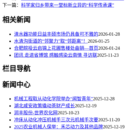
下一篇：
科学家归乡带来一堂标新立异的“科学传承课”
相关新闻
清水器功能日益丰硕市场仍具备可不雅的
2026-01-28
水清沟街道的“邻聚力”取“邻距离”！
2026-01-25
合肥皖投云启锦上花圃售楼处曲销—首页
2026-01-24
团讯 走进省博馆 感触感染云南情 寻访联
2025-11-23
栏目导航
新闻中心
机械工程取从动化学院举办“闻智青年”
2025-12-28
湖北咸安政策撬动茶财产成长
2025-12-19
润丰股份-世界农化网
2025-10-23
冲床从动化冲压机械手三次元机械手次要
2025-11-20
2025农业机械人保举：禾芯动力及其他品牌
2025-12-19