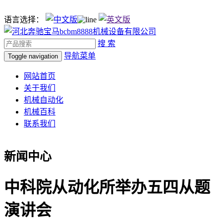
语言选择：
搜 索
导航菜单
Toggle navigation
网站首页
关于我们
机械自动化
机械百科
联系我们
新闻中心
中科院从动化所举办五四从题
演讲会