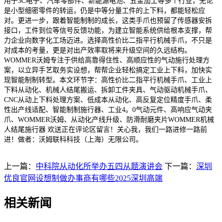
用于3C电子、汽车零部件、新能源电池、五金加工等多个行业，无论
是小型细密零件的转运，仍是中等分量工件的上下料，都能轻松应
对。更进一步，跟着智能制制的成长，这类手爪也预留了传感器安拆
接口，工件到位等信号反馈功能，为建立智能系统供给根本支撑，帮
力企业向数字化工场迈进。选择高性价比二指平行机械手爪，不只是
对成本的考量，更是对出产效率取将来升级空间的久远结构。
WOMMER沃姆专注于供给高靠得住性、高顺应性的气动施行处理方
案，以立异手艺取务实设想，帮帮企业轻松搞定工业上下料，加快实
现智能制制转型。本文环节字：高性价比二指平行机械手爪、工业上
下料从动化、机械人结尾搬运、拆卸工件夹具、气动驱动机械手爪、
CNC从动上下料处理方案、低成本从动化、高反复定位精度手爪、柔
性出产线适配、智能制制施行器、工业4。0气动元件、高响应气动夹
爪、WOMMER沃姆、从动化产线升级、防滑耐磨夹片WOMMER机械
人结尾施行器 欢送正在评论区留言！关心我，我们一路进修一路前
进！做者：沃姆联科科技（上海）无限公司。
上一篇：
中科院从动化所举办五四从题演讲会
下一篇：
深圳
优良官网设想制做办事商有哪些2025深圳高端
相关新闻