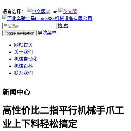
语言选择：
搜 索
导航菜单
Toggle navigation
网站首页
关于我们
机械自动化
机械百科
联系我们
新闻中心
高性价比二指平行机械手爪工
业上下料轻松搞定