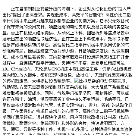
正在当前制制业转型升级的海潮下，企业对从动化设备的“投入产
出比”提出了更高要求。实现低成本、高效率的智能化？高性价比二指
平行机械手爪正成为越来越多制制企业的优选方案，它不只无效替代
了保守笨沉的公用夹具、响应迟缓的电动夹爪以及易受影响的实空吸
盘，更正在机械人结尾搬运、从动化上下料、细密拆卸等焦点场景中
展示出杰出的顺应性取经济性。正在工业上下料使用中，效率取不变
性是产线持续运转的基石。高性价比二指平行机械手爪采用优化的气
动驱动布局，操纵压缩空气做为动力源，具备响应速度快、动做周期
短、成本低等显著劣势。其内部活塞取双导杆设想确保夹指正在开合
过程中一直连结严酷平行活动，夹持行程不变，反复定位精度可达
±0。03mm以内。无论是从CNC机床中取出高温工件，仍是向注塑机模
腔内精准放入嵌件，都能实现“抓得稳、放得准”，无效削减因夹持失致
的停机取废品，大幅提拔设备稼动率。
比拟复杂的电动伺服夹爪，
气动驱动方案无需高贵的节制器取复杂的布线，大大降低了系统集成
难度取初始投资成本。同时，气脱手爪布局坚忍、密封性好，可以或
许正在粉尘、油污、潮湿等恶劣工业中持久不变运转，毛病率低，日
常仅需按期润滑取查抄气管，实正实现“省心、省力、省钱”的从动化升
级。正在柔性出产需求日益增加的布景下，高性价比二指平行机械手
爪同样表示超卓。通过模块化设想，用户可轻松改换分歧材质（如防
滑橡胶、耐磨合金、绝缘塑料）和外形的夹片，快速适配圆形、方
形、薄壁、异形等多种工件，实现“一爪多用”。这种矫捷性使其普遍使