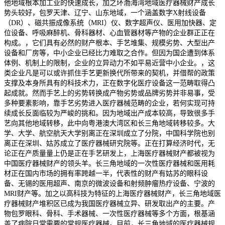
他地域根本加工业的快速成长，加之环渤海湾地域医疗器械财产成长
势头较好，包罗天津、辽宁、山东地域，一个涵盖数字X射线设备
（DR）、磁共振成像系统（MRI）仪、数字超声仪、医用加快器、定
位设备、呼吸麻醉机、骨科器材、心血管器材等产物的企业群正正在
构成。，它们具有必然的财产根本、手艺堆集、规模劣势、大型出产
设备和厂房等，中小企业已经比力难取之合作。但因为国企遭到体系
体例、机制上的限制，企业的立异动力不如平易近营中小企业。，这
类企业凡是可以或许抓住手艺更新换代所带来的契机，并借帮的政策
支撑及本身所具有的科技术力，正在数字化医疗设备这一范畴取得凸
起成就。然而手艺上的劣势转换成产物劣势或品牌劣势并非易事，受
多种要素影响，靠手艺劣势进入医疗器械范畴的企业，若何实现可持
续成长反面临较为严峻的挑和。因为地域出产成本较高，导致很多手
艺向其他地域转移，此中向粤港澳大湾区和长三角地域转移较多。大
学、大学、航空航天大学别离正在深圳成立了分院，中国科学院也别
离正在深圳、姑苏成立了医疗器械研究院等。正在打算经济时代，无
论正在产质量量上仍是正在手艺研发上，上海医疗器械财产都被视为
中国医疗器械财产的领头羊。长三角地域的一次性医疗器械和医用耗
材正在国内市场的拥有率跨越一半，代表性的财产有姑苏的眼科设
备、无锡的医用超声、南京的微波设备和射频肿瘤热疗设备、宁波的
MRI财产等。加之以高科技为特征的上海医疗器械财产，长三角地域医
疗器械财产堆积区已成为我国医疗器械立异、研发取出产的主要。产
物包罗眼科、骨科、手术器械、一次性医疗器械等多个方面，根基涵
盖了病院日常需要的常规医疗器械。目前，长三角地域的医疗器械规