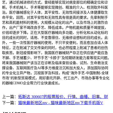
艺，通过机械进修的方式，曾经能够实现对病变部位的精确定位和诊
断。手术机械人、手术等能够实现微创、精准的介入、检测取外科医
治。医疗器械感化于人体，其平安性、无效性间接涉及人体健康取生
命平安。因而，对其平安性和无效性具有很是高的要求。先辈制制手
艺和高机能材料的使用，大规模从动化的出产，以及市场上的激烈合
作，出产厂家不竭改良手艺、降低成本。产物机能和质量不竭提拔，
价钱却逐步下降。正在大型医疗器械向多功能、分析化和从动化标的
目的成长的同时，适用、不变靠得住、无维修设想标的目的成长。此
外，一些一次性医疗器械的使用，不只平安便利，而且愈加合适人体
特征，正在削减了交叉传染的同时，也必然程度上削减了患者的创伤
取疾苦。新冠疫情影响下，我国医疗器械财产存正在供应链产能应急
不脚、手艺储蓄少、环节手艺“卡脖子”及短期研发能力差等现实问题。
将来我国器械财产该当正在诊断及临床查验设备、试剂、生命救治支
撑设备、互联网医疗及AI等多方维度注沉和加大投入，添加国际协同
的专业化立异产物，沉视医学及科技，构成“海外手艺-中国制制-全球
市场”的新型贸易模式，用好委托开辟、代工出产、市场办事等专业化
的器械CDMO企业帮力行业快速成长。
上一篇：
拓斯达 300607的股票股价、行情、曲播、旧事、财
下一篇：
猫咪最新地区mv - 猫咪最新地区mv下载手机版V