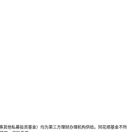
产物等其他私募投资基金）均为第三方理财办理机构供给。同花顺基金不所