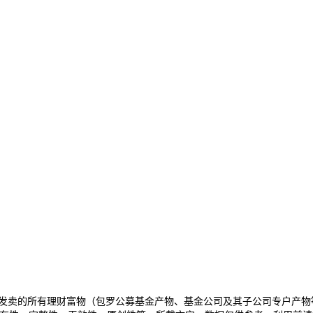
金产物发卖的所有理财富物（包罗公募基金产物、基金公司及其子公司专户