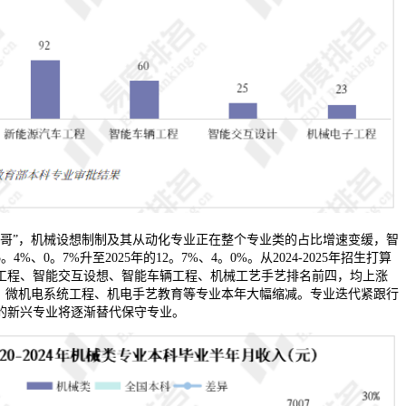
”，机械设想制制及其从动化专业正在整个专业类的占比增速变缓，智
4%、0。7%升至2025年的12。7%、4。0%。从2024-2025年招生打算
工程、智能交互设想、智能车辆工程、机械工艺手艺排名前四，均上涨
程、微机电系统工程、机电手艺教育等专业本年大幅缩减。专业迭代紧跟行
的新兴专业将逐渐替代保守专业。