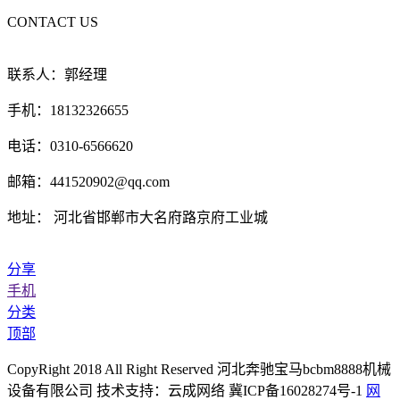
CONTACT US
联系人：郭经理
手机：18132326655
电话：0310-6566620
邮箱：441520902@qq.com
地址： 河北省邯郸市大名府路京府工业城
分享
手机
分类
顶部
CopyRight 2018 All Right Reserved 河北奔驰宝马bcbm8888机械
设备有限公司 技术支持：云成网络 冀ICP备16028274号-1
网