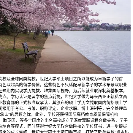
高校及全球同类院校，世纪大学硕士项目之所以能成为阜新学子的首
特色取超高的留学价值。这些特色不只适配阜新学子的学术布景取职业
在短期内实现学历提拔、堆集国际视野，为后续就业取深制奠基根本，
亮点。学历认证是留学的焦点前提，世纪大学做为马来西亚正轨私立高
亚教育部的正式核准取承认，其颁布的硕士学历文凭取国内统招硕士学
间接用于考公、考编、职称评定、企业求职、博士深制等，完全处理阜
被承认”的后顾之忧。此外，学校还获得国际高档教育质量保障机构
证，取英国、等多个国度的出名高校成立了深度双联课程合做关系，学子
位培育等模式，同时获得世纪大学取合做院校的学位证书，进一步提拔
将来的成长空间。世纪大学硕士申请门槛宽松，打破了欧美名校“唯本科