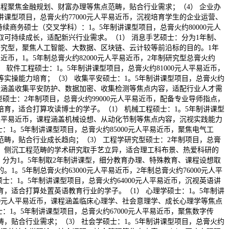
，课程聚焦金融规划、财富办理等焦点范畴，贴合行业需求；（4） 企业办
讲课型项目，总膏火约77000元人平易近币，沉视培育学生的企业运营、
持续商务硕士（交叉学科）：1。5年制讲课型项目，总膏火约80000元人
取可持续成长，适配新兴行业需求。（1） 消息手艺硕士：分为1年制、
制研究型，聚焦人工智能、大数据、区块链、云计较等前沿标的目的。1年
易近币，1。5年制总膏火约82000元人平易近币，2年制研究型总膏火约
2） 软件工程硕士：1。5年制讲课型项目，总膏火约81000元人平易近币，
实操能力培育；（3） 收集平安硕士：1。5年制讲课型项目，总膏火约
课程涵盖收集平安防护、数据加密、收集检测等焦点内容，适配行业人才需
型硕士：2年制项目，总膏火约99000元人平易近币，配备专业导师指点，
育，适合打算攻读博士的学子。（1） 机械工程硕士：1。5年制讲课型
元人平易近币，课程涵盖机械设想、从动化节制等焦点内容，沉视实践能力
士：1。5年制讲课型项目，总膏火约85000元人平易近币，聚焦电气工
范畴，贴合行业成长趋向；（3） 工程学研究型硕士：2年制项目，总膏
近币，侧沉工程范畴的学术研究取手艺立异，适合理工科布景、热爱科研的
：分为1。5年制取2年制讲课型，细分教育办理、特殊教育、课程设想取
1。5年制总膏火约63000元人平易近币，2年制总膏火约76000元人平
硕士：1。5年制讲课型项目，总膏火约64000元人平易近币，沉视英语讲
，适合打算处置英语教育行业的学子。（1） 心理学硕士：1。5年制讲
00元人平易近币，课程涵盖临床心理学、社会意理学、成长心理学等焦点
士：1。5年制讲课型项目，总膏火约67000元人平易近币，聚焦数字传
，贴合行业需求；（3） 社会学硕士：1。5年制讲课型项目，总膏火约