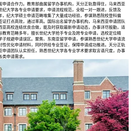
拔申请合作力。教育部曲属留学办事机构，天分正轨靠得住，马来西亚
世纪大学各专业申请要求，申请流程规范，全程一对一跟进，反馈及
年，纪大学硕士申请范畴堆集了大量成功经验，参谋熟悉院校登科偏
签证打点高效，通过率高。国际出名留学办事机构，马来西亚申请团队
西亚高校连结优良合做，能及时获取最新申请动态，办事详尽殷勤，适
际教育范畴多年，擅长世纪大学抢手专业及跨专业申请，选校定位精
学子规避申请误区。聚焦、东南亚留学申请，参谋熟悉世纪大学申请流
对性优化申请材料，同时供给专业签证，保障申请成功推进。天分正轨
亚申请团队认实担任，熟悉世纪大学各专业学术要求取言语尺度，办事
各类申请需求。