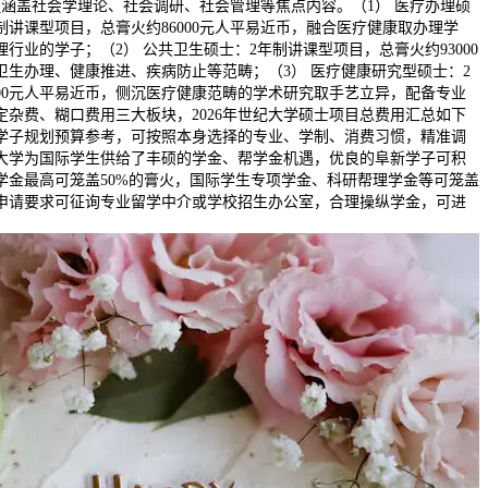
课程涵盖社会学理论、社会调研、社会管理等焦点内容。（1） 医疗办理硕
制讲课型项目，总膏火约86000元人平易近币，融合医疗健康取办理学
行业的学子；（2） 公共卫生硕士：2年制讲课型项目，总膏火约93000
卫生办理、健康推进、疾病防止等范畴；（3） 医疗健康研究型硕士：2
000元人平易近币，侧沉医疗健康范畴的学术研究取手艺立异，配备专业
定杂费、糊口费用三大板块，2026年世纪大学硕士项目总费用汇总如下
学子规划预算参考，可按照本身选择的专业、学制、消费习惯，精准调
大学为国际学生供给了丰硕的学金、帮学金机遇，优良的阜新学子可积
学金最高可笼盖50%的膏火，国际学生专项学金、科研帮理学金等可笼盖
申请要求可征询专业留学中介或学校招生办公室，合理操纵学金，可进