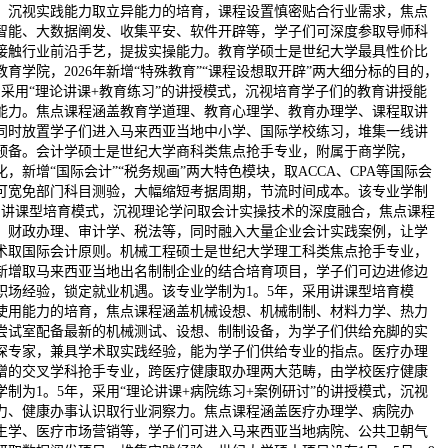
，沉视实践能力取立异能力的培育，课程设置慎密贴合行业需求，焦点
智能、大数据阐发、收集平安、软件开辟等，学子们可深度参取导师科
接触行业前沿手艺，提拔实操能力。教育学硕士是世纪大学最具性价比
育学院，2026年新增“特殊教育”“课程设想取开辟”两大细分标的目的，
，采用“理论讲课+教育练习”的讲授模式，沉视培育学子们的教育讲授能
能力。焦点课程涵盖教育学道理、教育心理学、教育办理学、课程取讲
同时放置学子们进入马来西亚当地中小学、国际学校练习，堆集一线讲
预备。会计学硕士是世纪大学商科类焦点抢手专业，附属于商学院，
化，新增“国际会计”“税务规画”两大特色模块，取ACCA、CPA等国际会
可宽免部门科目测验，大幅缩短考据周期，节流时间成本。该专业学制
采用讲课型培育模式，沉视理论学问取会计实操技术的深度融合，焦点课程
、财政办理、审计学、税法等，同时融入大量企业会计实践案例，让学
术取国际会计原则。机械工程硕士是世纪大学理工科类焦点抢手专业，
6年新增取马来西亚当地出名制制企业的结合培育项目，学子们可边进修边
职场经验，锁定就业机遇。该专业学制为1。5年，采用讲课型培育模
使用能力的培育，焦点课程涵盖机械设想、机械制制、材料力学、热力
尝试室配备最新的机械测试、设想、制制设备，为学子们供给充脚的实
深专家，兼具学术取实践经验，能为学子们供给专业的指点。医疗办理
年新增的交叉学科抢手专业，跨医疗健康取办理两大范畴，由学校医疗健康
制为1。5年，采用“理论讲课+病院练习+案例研讨”的讲授模式，沉视
力、健康办事认识取行业洞察力。焦点课程涵盖医疗办理学、病院办
生学、医疗市场营销等，学子们可进入马来西亚当地病院、公共卫朝气