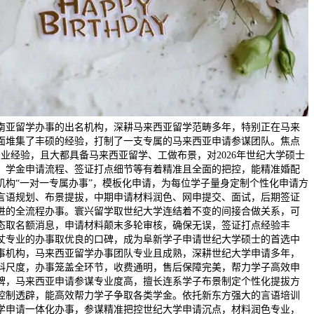
南亚留学办事的出名机构，深耕马来西亚留学范畴多年，特别正在马来
面堆集了丰硕的经验，打制了一支专属的马来西亚申请参谋团队。焦点
业经验，且大都具备马来西亚留学、工做布景，对2026年世纪大学硕士
、学金申请流程、签证打点细节等有着精准且全面的把控，能精准婚配
机构“一对一专属办事”，模板化申请，为每位学子量身定制个性化申请方
言语规划、布景提拔，中期申请材料润色、网申提交、面试，后期签证
进的全流程办事。寰兴留学取世纪大学连结着不变的间接合做关系，可
态取名额消息，申请材料颠末多轮审核，确保无误，签证打点经验丰
仗专业的办事取优良的口碑，成为阜新学子申请世纪大学硕士的首选中
事机构，马来西亚留学办事团队专业且成熟，深耕世纪大学申请多年，
科尺度，办事笼盖全环节，收费通明，售后保障完美，帮力学子高效申
牌，马来西亚申请参谋专业度高，擅长连系学子布景制定个性化提拔方
控制透辟，能高效帮力学子争取各类学金。依托新东方强大的言语培训
学申请一体化办事，参谋精准把控世纪大学申请沉点，材料润色专业，