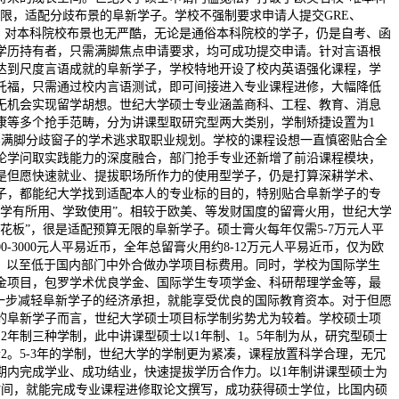
局限，适配分歧布景的阜新学子。学校不强制要求申请人提交GRE、
就，对本科院校布景也无严酷，无论是通俗本科院校的学子，仍是自考、函
学历持有者，只需满脚焦点申请要求，均可成功提交申请。针对言语根
达到尺度言语成就的阜新学子，学校特地开设了校内英语强化课程，学
托福，只需通过校内言语测试，即可间接进入专业课程进修，大幅降低
无机会实现留学胡想。世纪大学硕士专业涵盖商科、工程、教育、消息
康等多个抢手范畴，分为讲课型取研究型两大类别，学制矫捷设置为1
充实满脚分歧窗子的学术逃求取职业规划。学校的课程设想一直慎密贴合全
论学问取实践能力的深度融合，部门抢手专业还新增了前沿课程模块，
是但愿快速就业、提拔职场所作力的使用型学子，仍是打算深耕学术、
子，都能纪大学找到适配本人的专业标的目的，特别贴合阜新学子的专
“学有所用、学致使用”。相较于欧美、等发财国度的留膏火用，世纪大学
花板”，很是适配预算无限的阜新学子。硕士膏火每年仅需5-7万元人平
0-3000元人平易近币，全年总留膏火用约8-12万元人平易近币，仅为欧
1/4，以至低于国内部门中外合做办学项目标费用。同时，学校为国际学生
金项目，包罗学术优良学金、国际学生专项学金、科研帮理学金等，最
进一步减轻阜新学子的经济承担，就能享受优良的国际教育资本。对于但愿
的阜新学子而言，世纪大学硕士项目标学制劣势尤为较着。学校硕士项
、2年制三种学制，此中讲课型硕士以1年制、1。5年制为从，研究型硕士
2。5-3年的学制，世纪大学的学制更为紧凑，课程放置科学合理，无冗
期内完成学业、成功结业，快速提拔学历合作力。以1年制讲课型硕士为
时间，就能完成专业课程进修取论文撰写，成功获得硕士学位，比国内硕