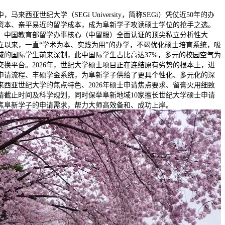
西亚世纪大学（SEGi University，简称SEGi）凭仗近50年的办
资本、亲平易近的留学成本，成为阜新学子攻读硕士学位的抢手之选。
、中国教育部留学办事核心（中留服）全面认证的顶尖私立分析性大
成立以来，一直“学术为本、实践为用”的办学，不竭优化硕士培育系统，吸
域的国际学生前来深制，此中国际学生占比高达37%，多元的校园空气为
交换平台。2026年，世纪大学硕士项目正在连结原有劣势的根本上，进
申请流程、丰硕学金系统，为阜新学子供给了更具个性化、多元化的深
来西亚世纪大学的焦点特色、2026年硕士申请焦点要求、留膏火用细致
请截止时间及科学规划，同时保举阜新地域10家擅长世纪大学硕士申请
焦阜新学子的申请需求，帮力大师高效备和、成功上岸。