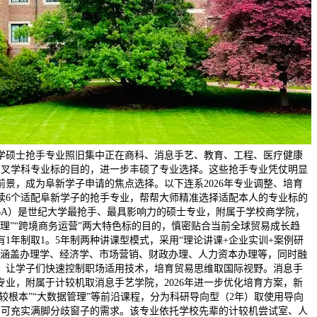
纪大学硕士抢手专业照旧集中正在商科、消息手艺、教育、工程、医疗健康
交叉学科专业标的目的，进一步丰硕了专业选择。这些抢手专业凭仗明显
前景，成为阜新学子申请的焦点选择。以下连系2026年专业调整、培育
读6个适配阜新学子的抢手专业，帮帮大师精准选择适配本人的专业标的
BA）是世纪大学最抢手、最具影响力的硕士专业，附属于学校商学院，
型办理”“跨境商务运营”两大特色标的目的，慎密贴合当前全球贸易成长趋
1年制取1。5年制两种讲课型模式，采用“理论讲课+企业实训+案例研
程涵盖办理学、经济学、市场营销、财政办理、人力资本办理等，同时融
，让学子们快速控制职场适用技术，培育贸易思维取国际视野。消息手
专业，附属于计较机取消息手艺学院，2026年进一步优化培育方案，新
计较根本”“大数据管理”等前沿课程，分为科研导向型（2年）取使用导向
），可充实满脚分歧窗子的需求。该专业依托学校先辈的计较机尝试室、人