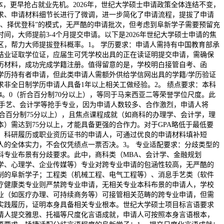
成本，更早抢占就业先机。2026年，世纪大学硕士申请政策全体连结不变，
求、申请材料细节长进行了微调，进一步简化了申请流程，提拔了申请
科、择优登科”的模式，无严酷的申请批次，但考虑到阜新学子需要预留充
间，大师提前3-4个月提交申请。以下是2026年世纪大学硕士申请的焦
区，帮力大师提拔登科概率。1。 学历要求：申请人需持有中国教育部承
结业证取学位证，应届生可凭学校出具的正在读证明提交申请，需确保
历材料，成功完成学籍注册。值得留意的是，学校明白接管自考、函
学历持有者申请，但此类申请人需额外供给学信网出具的学籍/学历验证
求非全日制学历申请人具备1年以上相关工做经验。2。 绩点要求：本科
5/4。0（折合百分制70分以上），等同于马来西亚二等荣誉学位尺度。此
息手艺、会计学等抢手专业，因为申请人数较多、合作激烈，申请人将
0（折合百分制75分以上），且焦点课程成就（如商科的办理学、会计学，理
本）需达到75分以上，才能具备更强的合作力。对于GPA略低于最低要
、科研履历或职业资历证书的申请人，可通过优良的申请材料填补短
人的全体实力，不会仅凭绩点一票否决。3。 专业适配要求：分歧类型的
科专业布景有分歧要求。此中，商科类（MBA、会计学、金融规划
学、心理学、企业传媒等）专业对跨专业申请的包涵性较高，无严酷的
制的阜新学子；工程类（机械工程、电气工程等）、消息手艺类（软件
疗健康类专业则严禁跨专业申请，无相关专业本科布景的申请人，学校
业（如医疗办理、可持续商务等）可接管相关范畴的跨专业申请，但需
实践履历，证明本身具备相关专业根本。世纪大学硕士项目标言语要求
请人提交雅思、托福等尺度化言语成就，申请人可按照本身言语根本，