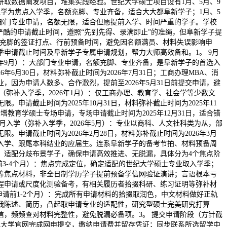
研取数据阐发项目，堆集实践经验。世纪大学硕士项目设有1月、5月、9
入学为焦点入学季，名额充脚、专业齐备，适合大大都阜新学子；1月、5
部门专业申请，名额无限，适合但愿提前入学、时间严重的学子。学校
严酷的申请截止时间，遵照“先到先得、录满即止”的准绳，但阜新学子提
预留充脚的签证打点、行前预备时间，避免因名额满员、材料失误影响申
学季申请截止时间及阜新学子专属申请规划，帮力大师高效备和。1。 9月
6年9月）：大部门专业申请，名额充脚、专业齐备，是阜新学子的首选入
6年6月30日，材料弥补截止时间为2026年7月31日；工商办理MBA、消
，因为申请人数多、合作激烈，提前至2026年5月31日前提交申请，避
学（弥补入学季，2026年1月）：仅工商办理、教育学、社会学等少数文
。申请截止时间为2025年10月31日，材料弥补截止时间为2025年11
3日新增教育学硕士专场申请，专场申请截止时间为2025年12月31日，适合错
5月入学（弥补入学季，2026年5月）：专业以商科、人文社科类为从，部
。申请截止时间为2026年2月28日，材料弥补截止时间为2026年3月
中入学、跟尾本科结业的应届生。连系阜新学子的备考节拍、材料预备周
，适配分歧布景学子，确保申请高效推进、无脱漏，具体分为4个焦点阶
前3-4个月）：焦点完成定位，确定适配的世纪大学硕士专业取入学季；
等焦点材料，非全日制学历学子提前预备学信网验证演讲；言语根本亏
程申请或尺度化测验备考，有相关履历者拾掇科研、练习证明等弥补材
申请前1-2个月）：完成所有申请材料的拾掇取润色，中文材料做好正轨
我陈述、简历，凸起取申请专业的适配性，研究型硕士完美研究打算
信，频频查对材料完整性，避免脱漏必备项。3。 提交申请阶段（方针截
纪大学官网完成网申提交，缴纳申请费并留存凭证；同步联系所选留学中