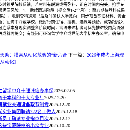
及时领受院校反馈，若材料有脱漏或需弥补，正在时间内完美，抢手专
满员风险。4。 后续跟进阶段（提交后1-2个月）：耐心期待登科成果
出成果），收到登科通知书后及时确认入学意向；同步预备签证材料、资金
新；征询中介或学校，做好行前住宿、接机、选课等预备，成功跟尾入
可连系本身现实调整各阶段时间，言语未达标者可优先推进校内英语强
语成就再提交；有疑问可征询留学中介或世纪大学招生办公室，确保申
天助：摸索从动化范畴的“新六合
下一篇：
2026年成考上海理
从动化】
究生留学中介十强诚信办事保
2026-02-05
高于本科的十大专业！
2025-12-20
研就业交通设备取节制专
2025-12-20
煤炭实业集团聘请722名工做人
2025-12-18
信新员工聘请专业指点目次
2025-12-17
这些宝藏院校的小众专业
2025-10-20