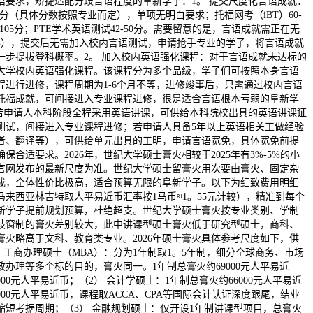
语要求，矫捷适配分歧言语程度的阜新学子：1。 提交尺度化言语成就：
。0分（具体分数按照专业而定），单项无明白要求；托福网考（iBT）60-
-105分；PTE学术英语测试42-50分。需要留意的是，言语成就需正在无
年），提交后无需加入校内言语测试，申请抢手专业的学子，将言语成就
一步提拔登科概率。2。 加入校内英语强化课程：对于言语成就未达标的
大学校内英语强化课程。该课程分为多个品级，学子们可按照本身言语
程进行进修，课程周期为1-6个月不等，进修竣事后，只需通过校内言语
托福成就，可间接进入专业课程进修，很是适合言语根本亏弱的阜新学
：若申请人本科阶段全程采用英语讲课，可供给本科院校出具的英语讲课证
测试，间接进入专业课程进修；若申请人具备5年以上英语相关工做经验
者、翻译等），可供给单元出具的工明，申请言语宽免，具体宽免前提
合适要求。2026年，世纪大学硕士膏火相较于2025年有3%-5%的小
官网发布的最新尺度为准。世纪大学硕士留膏火用次要由膏火、固定杂
成，全体性价比极高，适合预算无限的阜新学子。以下为细致费用明细
来西亚林吉特取人平易近币汇率按1马币≈1。55元计较），精准到每个
新学子提前规划预算，杜绝超支。世纪大学硕士膏火按专业类别、学制
歧窗制的膏火差别较大，此中讲课型硕士膏火低于研究型硕士，商科、
膏火略高于文科、教育类专业。2026年硕士膏火具体参考尺度如下，供
 工商办理硕士（MBA）：分为1年制取1。5年制，细分全球商务、市场
办理等多个标的目的，膏火同一。1年制总膏火约69000元人平易近
000元人平易近币；（2） 会计学硕士：1年制总膏火约66000元人平易近
000元人平易近币，课程取ACCA、CPA等国际会计认证深度跟尾，结业
缩短考据周期；（3） 金融规划硕士：仅开设1年制讲课型项目，总膏火