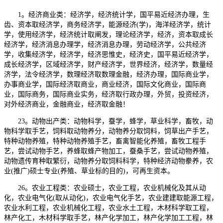
1。经济商业类：经济学，经济统计学，国平易近经济办理，生
齿、资本取经济学，商务经济学，能源经济(学)，海洋经济学，统计
学，使用经济学，经济统计取阐发，理论经济学，经济，资本取成长
经济学，经济消息办理学，经济消息办理，劳动经济学，公共经济
学，收集经济学，经济学，经济思惟史，经济史，国平易近经济学，
成长经济学，区域经济学，财产经济学，世界经济，经济学，数量经
济学，法令经济学，数理经济取数理金融，经济办理，国际商业学，
办事商业学，国际经济取商业，商业经济，国际文化商业，国际商
业，国际商务，国际商业实务，经济取行政办理，外贸，投资经济，
对外经济商业，金融商业，经济取金融！
23。动物出产类：动物科学，蚕学，蜂学，草业科学，畜牧，动
物科学取手艺，饲料取动物养分，动物养分取饲料，饲草出产手艺，
特种动物养殖，特种动物养殖手艺，畜禽智能化养殖，畜牧工程手
艺，尝试动物手艺，养蜂取蜂产物加工，蚕桑手艺，尝试动物养殖，
动物遗传育种取繁衍，动物养分取饲料科学，特种经济动物豢养，农
业(推广)硕士专业(养殖、草业标的目的)，可再生资本。
26。农业工程类：农业硕士，农业工程，农业机械化及其从动
化，农业电气化(取从动化)，农业电气化手艺，农业建建取能源工程，
农业水利工程，农业机械化工程，农业水土工程，木材科学取工程，
林产化工，木材科学取手艺，林产化学加工，林产化学加工工程，林