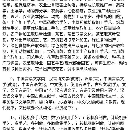
理学，植保经济学，农业虫豸取害虫防治，持续成长取推广学，蔬菜
学，土壤学，动物养分学，农药学，动物检疫，农业(推广)硕士(做
物、园艺、农业资本操纵、动物、食物加工取平安、种业标的目的)，
茶叶出产加工手艺，中草药栽培手艺，中草药栽培取加工手艺，烟草
栽培手艺，烟草栽培取加工手艺，烟草栽培取加工，农产质量量检
测，农产物加工取质量检测，茶艺，茶艺取茶文化，茶艺取茶叶营
销，茶叶出产取加工手艺，茶树栽培取茶叶加工，绿色食物出产手
艺，绿色食物出产取查验，绿色食物出产取运营，绿色食物出产取检
测，药用动物栽培加工，食药用菌，食用菌出产取加工手艺，食用菌
出产取加工，园艺手艺，花草取景不雅园艺，设备农业手艺，种子出
产取运营，农艺取种业，园艺手艺(现代都会园艺)，可再生资本，动物
育种取种质资本，花草出产取花艺，资本操纵取动物。
9。中国言语文学类：汉言语文学(教育)，汉语(言)，中国言语文
学(教育)，中国言语文化，中文使用，使用言语学，古典文献(学)，文
学，文学言语学，中国文学，汉言语文学，言语学及使用言语学，汉
言语文字学，中国古典文献学，中国古代文学，中国现现代文学，文
学阅读取文学教育，秘书(学)，文秘(学)，中文(文秘或秘书)教育，现
代秘书，文秘取办公从动化，经济秘书？。
18。计较机多手艺类：数字(使用)手艺，计较机多制做，计较机多
手艺，多手艺，多制做，多取收集手艺，计较机图形制做，计较机图
像制做，数字艺术，计较机多，计较机收集取多使用，计较机系统手