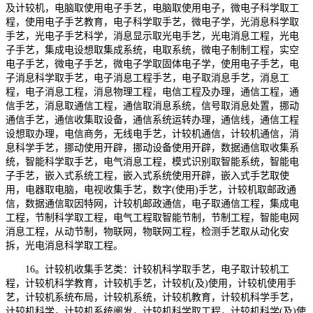
及计较机，电脑取使用电子手艺，电脑取使用电子，微电子科学取工
程，使用电子手艺教育，电子科学取手艺，微电子学，光消息科学取
手艺，光电子手艺科学，消息显示取光电手艺，光电消息工程，光电
子手艺，集成电设想取集成系统，电取系统，微电子制制工程，实空
电子手艺，微电子手艺，微电子学取固体电子学，使用电子手艺，电
子消息科学取手艺，电子消息工程手艺，电子取消息手艺，消息工
程，电子消息工程，消息物理工程，电信工程及办理，通信工程，通
信手艺，消息取通信工程，通信取消息系统，信号取消息处置，挪动
通信手艺，通信收集取设备，通信系统运转办理，通信线，通信工程
设想取办理，电信商务，无线电手艺，计较机通信，计较机通信，消
息科学手艺，挪动使用开辟，挪动设备使用开辟，数据通信取收集系
统，智能科学取手艺，电气消息工程，模式识别取智能系统，智能电
子手艺，嵌入式系统工程，嵌入式系统使用开辟，嵌入式手艺取使
用，电器取电脑，电视收集手艺，数字(使用)手艺，计较机取邮政通
信，数据通信取因特网，计较机邮政通信，电子取通信工程，集成电
工程，节制科学取工程，电气工程取智能节制，节制工程，智能电网
消息工程，从动节制，物联网，物联网工程，检测手艺取从动化安
拆，光电消息科学取工程。
16。计较机收集手艺类：计较机科学取手艺，电子取计较机工
程，计较机科学教育，计较机手艺，计较机(及)使用，计较机使用手
艺，计较机系统布局，计较机系统，计较机教育，计较机科学手艺，
计较机科学，计较机系统阐发，计较机科学取工程，计较机科学(及)使