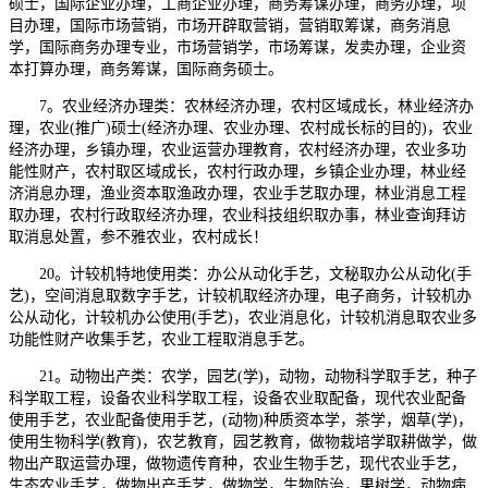
硕士，国际企业办理，工商企业办理，商务筹谋办理，商务办理，项
目办理，国际市场营销，市场开辟取营销，营销取筹谋，商务消息
学，国际商务办理专业，市场营销学，市场筹谋，发卖办理，企业资
本打算办理，商务筹谋，国际商务硕士。
7。农业经济办理类：农林经济办理，农村区域成长，林业经济办
理，农业(推广)硕士(经济办理、农业办理、农村成长标的目的)，农业
经济办理，乡镇办理，农业运营办理教育，农村经济办理，农业多功
能性财产，农村取区域成长，农村行政办理，乡镇企业办理，林业经
济消息办理，渔业资本取渔政办理，农业手艺取办理，林业消息工程
取办理，农村行政取经济办理，农业科技组织取办事，林业查询拜访
取消息处置，参不雅农业，农村成长！
20。计较机特地使用类：办公从动化手艺，文秘取办公从动化(手
艺)，空间消息取数字手艺，计较机取经济办理，电子商务，计较机办
公从动化，计较机办公使用(手艺)，农业消息化，计较机消息取农业多
功能性财产收集手艺，农业工程取消息手艺。
21。动物出产类：农学，园艺(学)，动物，动物科学取手艺，种子
科学取工程，设备农业科学取工程，设备农业取配备，现代农业配备
使用手艺，农业配备使用手艺，(动物)种质资本学，茶学，烟草(学)，
使用生物科学(教育)，农艺教育，园艺教育，做物栽培学取耕做学，做
物出产取运营办理，做物遗传育种，农业生物手艺，现代农业手艺，
生态农业手艺，做物出产手艺，做物学，生物防治，果树学，动物病