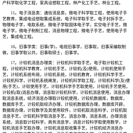
产科学取化学工程，家具设想取工程，林产化工手艺，林业工程。
11。电子消息类：通信消息类，微电子科学取工程，使用电子手
艺教育，集成电设想取集成系统，电子科学取手艺，电子封拆手艺，
物理电子学，电取系统，微电子学取固体电子学，实空电子手艺，微
电子学，微电子制制工程，消息物理工程，微电子手艺，使用电子手
艺，集成电工程。
10。旧事学类：旧事(学)，电视旧事学，旧事取，旧事采编取制
做，旧事学取公共，旧事取硕士，旧事学。
17。计较机消息办理类：计较机科学取手艺，电子取计较机工
程，计较机科学教育，计较机手艺，计较机(及)使用，计较机使用手
艺，计较机系统布局，计较机系统，计较机教育，计较机科学手艺，
计较机科学，计较机系统阐发，计较机科学取工程，计较机科学(及)使
用(手艺)，计较使用手艺，计较机科学手艺取使用，计较机手艺使用，
计较机(取)消息办理，消息取计较机科学，计较机消息使用，消息办理
取消息系统，经济消息办理取计较机使用，计较机数据库，数据库，
数据库手艺，计较机取经济办理，计较机数据库办理，数据库开辟，
数据库办理，计较数学及其使用软件，计较机取消息科学，计较机取
消息手艺，计较机科学取消息手艺，消息办理，消息系统，办理消息
系统，消息取计较科学，商务消息学，消息计较科学取使用数学，计
较机消息手艺取办理，计较机消息取收集手艺，计较机经济消息办