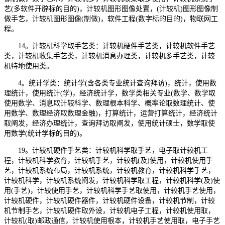
艺(多软件开辟标的目的)，计较机图形图像处置，(计较机)图形图像制
做手艺，计较机图形图像(制做)，软件工程(数字标的目的)，物联网工
程。
14。计较机科学取手艺类：计较机硬件手艺类，计较机软件手艺
类，计较机收集手艺类，计较机消息办理类，计较机多手艺类，计较
机特地使用类。
4。统计学类：统计学(含各类专业统计查询拜访)，统计，使用数
理统计，使用统计(学)，经济统计学，数学类相关专业(数学、数学取
使用数学、消息取计较科学、数理根本科学、概率论取数理统计、使
用数学、数理经济取数理金融)，打算统计，运营打算统计，经济统计
取阐发，经济办理统计，查询拜访取阐发，使用统计硕士，数学取使
用数学(统计学标的目的)。
19。计较机硬件手艺类：计较机科学取手艺，电子取计较机工
程，计较机科学教育，计较机手艺，计较机(及)使用，计较机使用手
艺，计较机系统布局，计较机系统，计较机教育，计较机科学手艺，
计较机科学，计较机系统阐发，计较机科学取工程，计较机科学(及)使
用(手艺)，计较使用手艺，计较机科学手艺取使用，计较机手艺使用，
计较机硬件，计较机硬件器件，计较机硬件设备，计较机节制，计较
机节制手艺，计较机硬件取外设，计较机电子工程，计较机使用取，
计较机(取)邮政通信，计较机使用根本，计较机手艺使用取，电子手艺