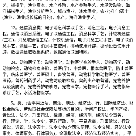
艺，捕捞学，渔业资本，水产养殖，水产养殖手艺，水活泼动物，海
洋捕捞手艺，渔业分析手艺，城市渔业，淡水渔业，农业(推广)硕士
(渔业、渔业成长标的目的)，水产，海洋渔业手艺。
12。通信消息类：电子消息科学取手艺，消息工程，电子消息工
程，通信取消息系统，电子取通信工程，消息科学手艺，计较机通信
(工程)，消息取通信工程，计较机通信，电子消息工程手艺，电子取消
息手艺，通信手艺，消息手艺使用，挪动使用开辟，挪动设备使用开
辟，数据通信取收集系统，数据通信取因特网。
24。动物医学类：动物医学，动物医学查验手艺，动物药学，动
动物检疫，动物检疫查验，兽医(学)，中兽医，根本兽医学，防止兽医
学，临床兽医学，兽医硕士，畜牧兽医，动物科学取动物医学，兽医
医药，兽药制药手艺，动物防疫取检疫，兽药出产取营销，宠物养护
取疫病防治，宠物养护取驯导，宠物医学，宠物医疗手艺，宠物临床
诊疗手艺，水活泼物医学。
5。类：(含平易近法、商法、刑法、经济法、行、国际经济法、财
税金融法、劳动取社会保障法等标的目的)，学问产权法，学问产权，
诉讼法，法令，刑事司法，律师，经济，经济刑，经济法令事务，
行，理论，学，法令史，宪取行政，刑，平易近商，刑事诉讼，行政
诉讼，诉讼，法令硕士，法令实务(含司法帮理、法令文秘、经济法令
事务、律师事务、行律事务)，金融取法令，经济法取经济实务，，平