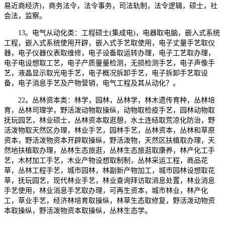
易近商经济)，商务法令，法令事务，司法轨制，法令逻辑，硕士，社
会法，监察。
13。电气从动化类：工程硕士(集成电)，电器取电脑，嵌入式系统
工程，嵌入式系统使用开辟，嵌入式手艺取使用，电子丈量手艺取仪
器，电子仪器仪表取维修，电子设备取运转办理，电子工艺取办理，
电子电设想取工艺，电子产质量量检测，无损检测手艺，电子声像手
艺，液晶显示取光电手艺，电子概况拆卸手艺，电子拆卸手艺取设
备，电子消息手艺及产物营销，电气工程及其从动化？。
22。丛林资本类：林学，园林，丛林学，林木遗传育种，丛林培
育，丛林司理学，野活泼动物取操纵，动物取检疫手艺，园林动物取
抚玩园艺，林业硕士，丛林资本取逛憩，水土连结取荒凉化防治，野
活泼物取天然区办理，林业手艺，园林手艺，丛林资本，丛林和草原
资本，野活泼物资本开辟取操纵，野活泼物，天然区扶植取办理，天
然地扶植取办理，丛林生态旅逛，丛林生态旅逛取康养，林产化工手
艺，木材加工手艺，木业产物设想取制制，丛林采运工程，商品花
草，丛林工程手艺，城市园林，林副新产物加工，城市园林设想取花
草，抚玩园艺，现代林业手艺，林业查询拜访取消息处置，林业消息
手艺使用，林业消息手艺取办理，可再生资本，城市林业，林产化
工，草业手艺，经济林培育取操纵，林草生态取修复，野活泼动物资
本取操纵，野活泼物资本取操纵，丛林生态学。