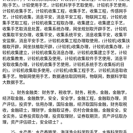
用(手艺)，计较使用手艺，计较机科学手艺取使用，计较机手艺使用，
计较机收集手艺，计较机收集工程，收集手艺，收集工程，传感网手
艺，计较机收集，消息平安，消息平安工程，物联网工程，计较机收
集手艺取工程，计较机收集工程取办理，收集建立，收集建立手艺，
收集手艺取消息处置，收集系统办理，网坐规划取开辟手艺，计较机
收集取平安办理，收集平安，收集系统平安，消息收集平安，收集平
安监察，消息平安手艺，计较机收集工程办理取使用，(计较机)收集扶
植取开辟，网坐扶植取开辟，(计较机)收集办理，计较机收集办理，计
较机收集建立，计较机收集及消息办理，计较机收集建立手艺，计较
机收集教育，计较机收集及使用，计较机收集软件手艺使用，消息平
安取收集办理，计较机收集手艺使用，计较机系统手艺(收集标的目
的)，计较机收集取多使用，(计较机)收集工程手艺，计较机消息取收
集手艺，物联网使用手艺，数据通信取因特网，物联网，数据科学取
大数据手艺。
2。财务金融类：财务学，税收学，财务，税务，金融，金融学，
经济取金融，金融数学，安全，安全学，金融工程，金融取办理，资
产评估，投资学，信用办理，国际金融，经济取国际金融，财务取税
收，金融硕士，理财学，金融取证券，农村合做金融，金融安全，安
全实务，证券投资取办理，投资取理财，证券取期货，资产评估取办
理，资产评估硕士，安全硕士？。
25。水产类：水产养殖学，海洋渔业科学取手艺，水族科学取手