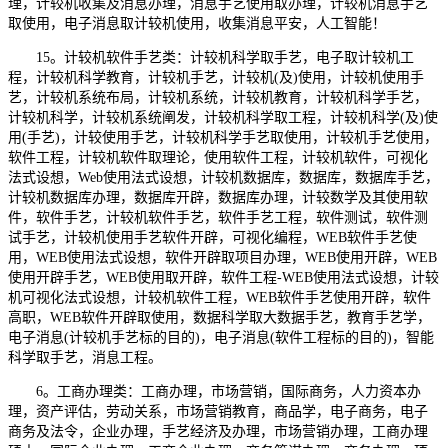
理，计较机收集及消息办理，消息手艺使用取办理，计较机消息手艺
取使用，电子消息取计较机使用，收集消息平安，人工智能！
15。计较机软件手艺类：计较机科学取手艺，电子取计较机工
程，计较机科学教育，计较机手艺，计较机(及)使用，计较机使用手
艺，计较机系统布局，计较机系统，计较机教育，计较机科学手艺，
计较机科学，计较机系统阐发，计较机科学取工程，计较机科学(及)使
用(手艺)，计较使用手艺，计较机科学手艺取使用，计较机手艺使用，
软件工程，计较机软件取理论，使用软件工程，计较机软件，可视化
法式设想，Web使用法式设想，计较机数据库，数据库，数据库手艺，
计较机数据库办理，数据库开辟，数据库办理，计较数学及其使用软
件，软件手艺，计较机软件手艺，软件手艺工程，软件测试，软件测
试手艺，计较机使用手艺软件开辟，可视化编程，WEB软件手艺使
用，WEB使用法式设想，软件开辟取项目办理，WEB使用开辟，WEB
使用开辟手艺，WEB使用取开辟，软件工程-WEB使用法式设想，计较
机可视化法式设想，计较机软件工程，WEB软件手艺使用开辟，软件
高职，WEB软件开辟取使用，数据科学取大数据手艺，教育手艺学，
电子消息(计较机手艺标的目的)，电子消息(软件工程标的目的)，智能
科学取手艺，消息工程。
6。工商办理类：工商办理，市场营销，国际商务，人力资本办
理，资产评估，劳动关系，市场营销教育，商品学，电子商务，电子
商务及法令，企业办理，手艺经济及办理，市场营销办理，工商办理