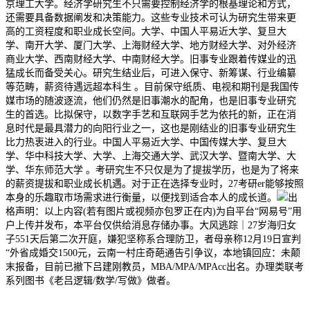
京理工大学。经济学研究生不只需要控制经济学的根基理论和方式，
还需要具备数据阐发和决策能力。这些专业技术可认为研究生带来更
高的工资程度和职业成长空间。大学、中国人平易近大学、复旦大
学、南开大学、厦门大学、上海财经大学、地方财经大学、对外经济
商业大学、西南财经大学、中南财经大学。旧事专业跟着传媒业的迅
猛成长而备受关心。研究生结业后，可进入保守、新筹谋、行业编纂
等范畴，薪资待遇远超本科生 。目前保守纸质、电视和期刊是我国传
媒市场的随波逐流，他们仍然是旧事潮水的配角，也是旧事专业研究
生的首选。比拟保守，以数字手艺和互联网手艺为依托的新，正在消
息时代是最具潜力的向阳行业之一，这也是刚结业的旧事专业研究生
比力热衷进入的行业。中国人平易近大学、中国传媒大学、复旦大
学、华中科技大学、大学、上海交通大学、武汉大学、暨南大学、大
学、华东师范大学 。考研究生不只仅是为了提拔学历，也是为了将来
的薪资提拔和职业成长机遇。对于正在选择专业时，27考研er能够按照
本身的乐趣取市场需求进行衡量，以便找到适合本人的成长道。
出
格声明：以上内容(若有图片或视频亦包罗正在内)为自平台“网易号”用
户上传并发布，本平台仅供给消息存储办事。大风逃踪｜27岁海归女
子551天后第二次开庭，嫌犯坚称系合理防卫，者母亲称12月19日宣判
“外省成婚交1500元，云南一村庄奇葩通告引争议，本地镇回应：未颠
末报备，目前已撤下吕建刚教员，MBA/MPA/MPAcc出名。办理类联考
系列图书《老吕逻辑/数学/写做》做者。