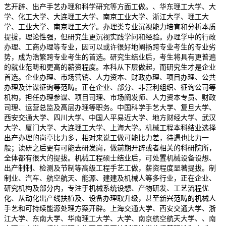
艺开辟、出产手艺办理和科学研究等方面工做。、华东理工大学、大
学、化工大学、大连理工大学、南京工业大学、浙江大学、理工大
学、工业大学、南京理工大学。办理类专业沉视能力培育和分析本质
提拔，理论性强，但研究生更沉视实践学问和经验。办理学中的行政
办理、工商办理等专业，因可以或许很好地阐扬跨专业考生的专业劣
势，成为浩繁跨专业考生的首选。研究生结业后，考生将具有更普遍
的就业范畴和更高的薪资程度。本科从下层做起，而研究生才是企业
首选。企业办理、市场营销、人力资本、财政办理、项目办理、公共
办理及计谋征询等范畴。正在企业、部分、非营利组织、征询公司等
机构，担任办理参谋、项目司理、市场阐发师、人力资本专员、财政
司理、运营总监及高层办理等职务。中国科学手艺大学、复旦大学、
西安交通大学、四川大学、中国人平易近大学、地方财经大学、武汉
大学、厦门大学、大连理工大学、上海大学。机械工程本科结业选择
出产办理的岗亭比力多，相对来说工做可能比力差，待遇也比力一
般；读研之后更有可能去研发岗，做前期开辟或者相关的科研院所，
全体都有很大的提拔。机械工程硕士结业后，可处置机械设备设想、
出产制制、检测及节制等高级工程手艺工做，薪资程度显著提拔。制
制业、汽车、航空航天、能源、建建及机械人等多行业，正在企业、
研究机构及部分内，专注于机械系统设想、产物研发、工艺流程优
化、从动化出产线扶植及、设备办理取升级，甚至新兴范畴的机械人
手艺和可持续能源处理方案开辟。上海交通大学、西安交通大学、浙
江大学、东南大学、华南理工大学、大学、南京航空航天大学、、南