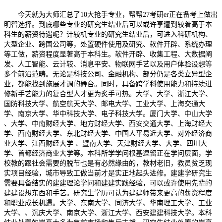
今天就为大师汇总了10大抢手专业，帮帮27考研er正在备考上做出
明智选择。到底哪些专业的研究生结业后可以或许享遭到较着高于本
科生的薪资待遇呢？计较机专业的研究生结业后，可进入科研机构、
大型企业、跨国公司等，处置硬件使用及研究、软件开辟、系统办理
等工做，薪资程度显著高于本科生。软件开辟、收集工程、大数据阐
发、人工智能、云计较、消息平安、物联网手艺以及用户体验设想等
多个前沿范畴。无论是科技公司、金融机构、部分仍是各类立异型企
业，都能找到施展才调的舞台。同时，具备跨学科使用能力和持续进
修新手艺能力的复合型人才更为炙手可热。大学、大学、浙江大学、
国防科技大学、航空航天大学、邮电大学、工业大学、上海交通大
学、南京大学、华中科技大学、电子科技大学。厦门大学、中山大学
、大学、中南财经大学、地方财经大学、西安交通大学、上海财经大
学、西南财经大学、东北财经大学、中国人平易近大学、对外经济商
业大学、江西财经大学 、暨南大学、天津财经大学、大学、四川大
学、首都经济商业大学等。本科所学学问根基逗留正在学问层面，学
校教的跟社会需要的脱节也是有必然缘由的，教材老旧，教员贫乏现
实项目经验，城市导致工做当前才是实正地起头进修。建建学研究生
需要具备结实的建建理论学问和建建实践经验，可以或许使用先辈的
建建设想东西和手艺。研究生学历可认为建建师带来更高的薪资程度
和职业成长机遇。大学、东南大学、同济大学、华南理工大学、工业
大学、、沉庆大学、南京大学、浙江大学、西安建建科技大学。本科