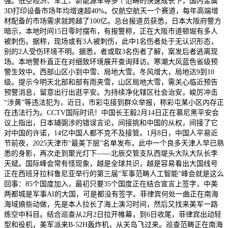
强。低空经济、军工、新能源车等多个范畴的快速成长下，国内金属
3D打印设备市场年均增速超40%。仅航空航天一个赛道，每年高端增
材配备的市场需求就跨越了100亿。总台报道员获悉，日本大阪府警方
暗示，本地时间15日零时摆布，有报警称，正在大阪市道顿堀有多人
被刺伤。据称，现场或有3人被刺伤，此中1名伤者处于无认识形态，
别的2人受伤环境不明。据悉，者或取3名伤者了解，案发后者逃离现
场。本地警朴直正在对细致环境展开查询拜访。寒潮大风蓝色省级预
警生效中。西部山区小到中雪、局地大雪。冬风增大，局地达9到10
级。提示今明天北部和部有雨夹雪，山区局地大雪，需关心临近预告
预警消息，留意出行出逛平安。为持续净化辖区社会治安，峻厉冲击
“涉黄”等违法犯为，近日，市彩屯接到群众举报，称彩屯某小区内存正
在违法行为。CCTV国际时讯！中国长王毅2月14日正在慕尼黑平安会
议上指出，日本辅弼涉的错误言论，间接挑和中国的从权，间接了它
对中国的许诺，14亿中国人都不克不及接管。1月8日，中国人平易近
节前夜，2025天津市“最美下层”名单发布，此中一个良多天津人早已熟
悉的身影，再次走到聚光灯下——北辰交管支队西堤头大队大队长李
天斌。国际峰会常有怪现象，越是全球共识，越是容易看出大国线号
正在西班牙拉科鲁尼亚举行的第三届“军事范畴人工智能”峰会就是这么
回事：85个国度加入，最初只要35个国度正在结合宣言上签字，中美
两都城是军事AI的大国，可是都没有签字。菲律宾何处一曲正在南海
海域搞些动做，先是本人拉长了海上演习时间，然后又找来美军一路
练空中科目。结合巡查从2月2日拉开帷幕，到6日收尾，菲律宾出动轻
型和役机，美军派来B-52H轰炸机，从关岛飞过来。巡查范畴正在南海