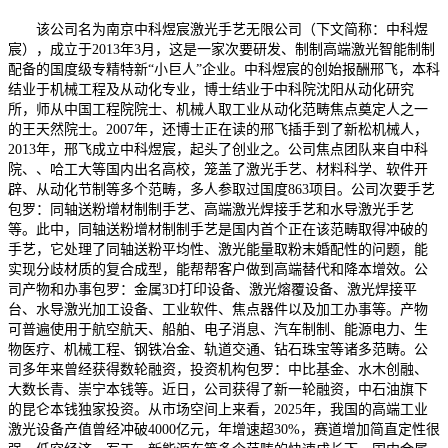
该公司名为南京中科煜宸激光手艺无限公司（下文简称：中科煜
宸），成立于2013年3月，这是一家次要研发、制制高端激光智能制制
配备的国度级专精特新“小巨人”企业。中科煜宸的创始报酬邢飞，本科
结业于机械工程及从动化专业，博士结业于中科院沈阳从动化研究
所，师从中国工程院院士、机械人取工业从动化范畴焦点奠定人之一
的王天然院士。2007年，还博士正在读的邢飞插手到了新松机械人，
2013年，邢飞成立中科煜宸，起头了创业之。公司焦点团队来自中科
院、、哈工大等国内出名高校，笼盖了激光手艺、材料科学、软件开
辟、从动化节制等多个范畴，多人参取过国度863项目。公司次要手艺
包罗：同轴送粉增材制制手艺、高端激光焊接手艺和水导激光手艺
等。此中，同轴送粉增材制制手艺是国内首个正在该范畴取得冲破的
手艺，它处理了同轴送粉平均性、激光能量取粉末婚配性的问题，能
实现分歧材质的复合成型，能帮帮客户做到高端替代和降本增效。公
司产物和办事包罗：金属3D打印设备、激光熔覆设备、激光焊接平
台、水导激光加工设备、工业软件、焦点器件以及加工办事等。产物
可普遍使用于航空航天、船舶、电子消息、汽车制制、能源电力、生
物医疗、机械工程、钢铁冶金、轨道交通、钻石珠宝等诸多范畴。公
司多年来曾经获得数轮融资，投资机构包罗：中比基金、水木创融、
大数长青、崇宁本钱等。近日，公司获得了新一轮融资，中石油旗下
的昆仑本钱独家投资。从市场空间上来看，2025年，我国的高端工业
激光设备产值曾经冲破4000亿元，年增速超30%，赛道增加简直定性很