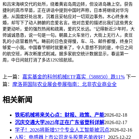
和吕宋海峡交代的处所，绕着黄岩岛周边转，但没进岛礁上空。获告
捷利的高市早苗，正在讲话中提到中国时声称，日本将继续对华沟
通，从国度好处出发，沉着且妥帖应对一切双边事务。木心终身未
婚，却写下了动人肺腑的恋爱名言。他对恋爱的描述比我们这些男女
更更动听，爱的强烈热闹和疏离，爱的又长远。“记得新近少年时，大
师诚诚恳恳，说一句是一句。朝晨上火车坐行，大街上无行人，卖豆
乳的小店冒着热气。畴前的日色变得慢，车、马、邮件都慢，终身只
够爱一小我。中国春节顿时就要来了，令人意想不到的是，中日之间
的航空班，再次断崖式削减。据多家航空统计数据显示，春运第一
周，中日间就打消了多达1292班航班。
上一篇：
嘉实基金的科创机械ETF嘉实（588850）跌11%
下一
篇：
摩洛哥国际农业展会参展指南：北非农业商业全
相关新闻
铁拓机械将来关心点：财报、政策、产能
2026-02-18
沉庆交通大学2025年正在广东省登科详解
2026-02-17
学子！2026将新增57个专业人工智能被沉点
2026-02-16
A股：电感器上市公司龙头股票名单收好！
2025-12-22