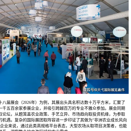
届展会（2026年）为例，其展出头具名积达数十万平方米，汇聚了
一千五百余家参展企业，并吸引跨越百万的专业不雅众参加。展会同期
取论坛，从题笼盖农业政策、手艺立异、市场趋向取投资机缘，为参取
的机遇。复杂的国际展团取阵容进一步印证了其做为“非洲农业成长风向
国企业来说，通过此类高规格平台表态，大型农场从取项目决策者，也能