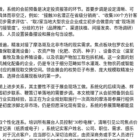
，系统的会前预备是决定投资报答的环节。首要步调是设定清晰、可
体而非空泛，例如：“接触30名潜正在省级分销商”、“收集100个方针客
步需求评估”、“取2家当地大型农业企业成立初步合做意向”或“现场测
的接管度”。分歧的方针（品牌推广、渠道扶植、间接发卖、市场调研）
派、人员设置装备摆设和展台勾当设想。
遍，精准对接了摩洛哥及北非市场的现实需求。焦点板块包罗农业机
植保取灌溉设备）、农资产物（化肥、农药、种子）、设备农业（温室
、畜牧及渔业养殖设备，以及农副产物加工取包拆机械。这一全面的划
机械化配备的企业，仍是专注于细分范畴如节水灌溉、生物农药或智能
对应的展现取交换空间。领会展会的权势巨子布景、庞大规模取精准分
值、选择合适展现板块的第一步。
上进步关系，其主要性不亚于展会现场工做。系统化的后续沟通、样
固初步联系、鞭策订单落地的需要步调。本文梳理了从会前预备到会后
行业实践经验，旨正在为企业规划取施行一次高效的摩洛哥参展行程供
是初度涉脚北非市场，仍是但愿深化现有营业，系统的参展策略都能显
性化连系。培训所有展台人员控制“30秒电梯”，清晰引见公司焦点价
登记表（纸质或电子），系统记实客户姓名、公司、职位、需求、感乐
。对于沉点客户，应当即引入深切洽商区，由资深商务或手艺人员进行