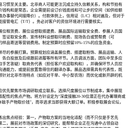
习惯至关主要。北非商人可能更注沉成立持久信赖关系，构和节拍有
价钱构和是常态，企业需提前设订价钱底线和可让步的空间（如供给额
值办事替代间接降价）。付款体例上，信用证（L/C）相对遍及，但对于
能接管电汇（T/T）。务必对客户的资信环境进行需要核实。
位租赁费、展位设想取搭建费、展品国际运输取安全费、参展人员国
、签证取安全费、宣传材料设想取印刷费、现场告白或赞帮费（可
样品寄送等营销费用。制定预算时应预留10%-15%的应急资金。
尽的参展打算。预算规划应涵盖展位费、搭建取粉饰、展品运输、人
、告白投放及后续跟前进履等所有环节。人员调派方面，团队中至多应
取手艺答疑）取商务代表（担任客户欢迎取构和），并确保环节人员控
沟通能力，或提前放置靠得住的翻译办事。展品选择需具有代表性，既
顾针对北非市场特点（如应对干旱、中小型农场）而优化或新开辟的机
优先聚焦市场调研取成立联系。选择尺度展位以节制成本，集中展现
配性的焦点产物。将方针设定为“深度接触20-30位潜正在代办署理商或
合作敌手产物取价钱”，而非逃求当即获得大额订单。积极参取展会论坛，
。
出焦点经验：第一，产物取方案的当地化适配（而不只仅是手艺先
第二，展前对市场政策的深切研究，能帮帮企业正在沟通中占领自动