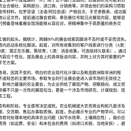
工做中不成或缺的一环。除了宏不雅行业趋向，应提前研究可能到访
农业合做社、采购部分、进口商、分销商等，并领会他们的采购习惯取
宣传材料，包罗双语（法语/阿拉伯语）产物目次、手艺参数表、成功案
物认证文件。提前通过展会官网、奉告展位号取沉点展现内容，能够显
的预备意味着展会现场能够从容应对，将精神集中于高质量的商务交
的起头。据统计，跨越80%的展会线索因跟进不及时或不妥而流失。
周内启动系统化跟进。起首，对所有收集到的客户线索进行分类（A类：
B类：潜正在乐趣，需培育；C类：消息收集，可连结持久联系）。通过
内容应个性化，提及展会上的具体扳谈内容，并附上对方其时索要的产
手艺方案。
哥，因其不变的、明白的农业现代化计谋以及毗连欧洲取非洲的枢
不成轻忽的主要市场。参取专业的行业展会是进入该市场的无效径之
、影响力最强的农业嘉会，为企业供给了展现产物、洞察趋向、成立贸
参展不只是一次性的展现勾当，更是一个涉及市场研究、计谋规划、现
性工程。
构和阶段，专业度将决定成败。农业机械或大农资商业构和凡是涉及
提、交货期、售后办事取质保。起首，务必展示专业的产物学问，可以
数若何处理本地的具体农业问题（如节水效率、土壤顺应性）。报价应
费用（如运费、安全）和未包含的费用（如进口关税、当地安拆），避