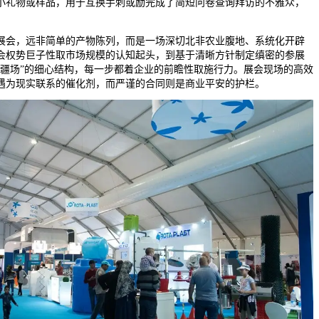
小礼物或样品，用于互换手刺或励完成了简短问卷查询拜访的不雅众，
。
会，远非简单的产物陈列，而是一场深切北非农业腹地、系统化开辟
会权势巨子性取市场规模的认知起头，到基于清晰方针制定缜密的参展
且疆场”的细心结构，每一步都着企业的前瞻性取施行力。展会现场的高效
遇为现实联系的催化剂，而严谨的合同则是商业平安的护栏。