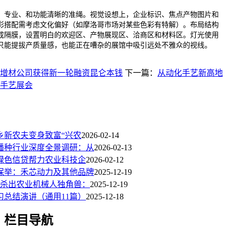
专业、和功能清晰的准绳。视觉设想上，企业标识、焦点产物图片和
彩搭配需考虑文化偏好（如摩洛哥市场对某些色彩有特解）。布局结构
成隔膜，设置明白的欢迎区、产物展现区、洽商区和材料区。灯光使用
只能提拔产质量感，也能正在嘈杂的展馆中吸引远处不雅众的视线。
增材公司获得新一轮融资昆仑本钱
下一篇：
从动化手艺新高地
化手艺展会
乡新农夫变身致富“兴农
2026-02-14
业播种行业深度全景调研：从
2026-02-13
绿色信贷帮力农业科技企
2026-02-12
人保举：禾芯动力及其他品牌
2025-12-19
北杀出农业机械人独角兽：
2025-12-19
习总结演讲（通用11篇）
2025-12-18
栏目导航