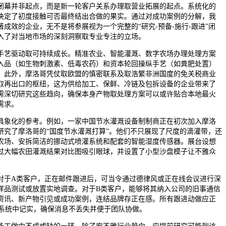
幕并非起点，而是新一轮客户关系办理取营业拓展的起点。系统化的
决定了初度接触可否最终结出合做的果实。通过对成功案例的分解，我
成效的企业，无不是将参展视为一个完整的“研究-预备-施行-跟进”闭
入了对当地市场的深刻洞察取专业专注的立场。
艺驱动取可持续成长。精准农业、智能灌溉、数字农场办理处理方案
入品（如生物刺激素、低毒农药）和资本轮回操纵手艺（如粪肥处置）
。此外，摩洛哥凭仗取欧盟的慎密联系及取浩繁非洲国度的免关税商业
取再出口的枢纽，这为供给加工、保鲜、冷链及包拆设备的企业带来了
需深切研究这些趋向，确保本身产物取处理方案可以或许贴合本地最火
需求。
象化的参考。例如，一家中国节水灌溉设备制制商正在初次加入摩洛
研究了摩洛哥的“国度节水灌溉打算”。他们不只展现了尺度的滴灌带，还
农场、安拆简洁的挪动式喷灌系统和配套的智能湿度传感器。展台设想
过大幅农田灌溉结果对比图吸引眼球，并设置了小型沙盘模子让不雅众
于A类客户，正在邮件跟进后，可当令通过德律风或正在线会议进行深
样品测试或放置实地调查。对于B类客户，能够将其纳入公司的旧事通信
资讯、新产物引见或成功案例，连结品牌存正在感。所有跟进动做应正
）系统中记实，确保消息不丢失并便于团队协做。