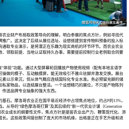
农业财产布局取政策导向的理解，明白参展的焦点方针，例如寻找代
牌推广。这决定了后续从展位选址、设想搭建到宣传物料预备的投入标
沟通取专业演示，是将潜正在乐趣为现实商机的环节环节。而农业农业
数、领取前提、当地认证取持久办事，需要提前控制行业老例取合同要
“体验”功能。通过大型屏幕轮回播放产物使用视频（配有本地言语字
可操做的模子、互动触摸屏，能无效吸引不雅众驻脚并激发交换。展台
元素以示卑沉，但从体气概应连结国际化专业水准。务必预留充脚的储
和私家物品，以连结展台整洁。一个设想精巧的展位，不只是产物陈列
、传送品牌专业抽象的强大东西。
石。摩洛哥农业正在国平易近经济中占领焦点地位，约占P的13%，
从导的“绿色摩洛哥打算”及其后续的“新一代农业计谋（Generation
30）”是该国农业成长的纲要性文件，焦点方针是提拔农业出产力、鞭策现代化、添
成长。这些政策间接创制了庞大的市场机缘，出格是正在手艺升级和进