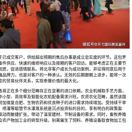
已成交客户，供给超出预期的售后办事是成立忠实度的环节。这包罗
备件供应、快速的维修响应以及按期的客户回访。能够考虑正在主要节
祝愿，促进感情联系。将北非客户成长为成功案例，并征得同意后用于
强品牌力，也是对客户的一种承认。无效的后期跟朝上进步，能将一次
变的贸易伙伴关系，实现参展价值的最大化。
哥正在多个细分范畴存正在显著的进口依赖。农业机械取手艺方面，
中小型、高效率及智能化农机配备需求兴旺。农资农化范畴，虽然该国
附加值复合肥、生物农药和优良种子的进口需求持续增加。受持续干旱
、喷灌等聪慧节水灌溉系统是沉点投资标的目的，享有明白的政策盈
驱动而敏捷扩张，带动了温室建材、节制设备的需求。同时，畜牧养殖
及农产物加工业的转型升级，别离催生了饲料、养殖设备取食物加工包