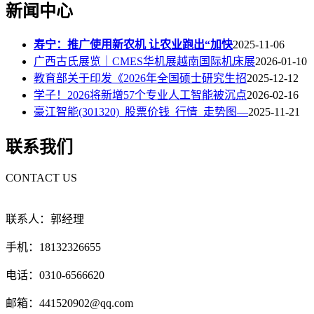
新闻中心
寿宁：推广使用新农机 让农业跑出“加快
2025-11-06
广西古氏展览｜CMES华机展越南国际机床展
2026-01-10
教育部关于印发《2026年全国硕士研究生招
2025-12-12
学子！2026将新增57个专业人工智能被沉点
2026-02-16
豪江智能(301320)_股票价钱_行情_走势图—
2025-11-21
联系我们
CONTACT US
联系人：郭经理
手机：18132326655
电话：0310-6566620
邮箱：441520902@qq.com