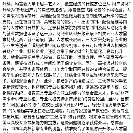
升级，均需要大量下层手艺人才；低空经济的计谋定位已从“财产弥补”
升级为“新质出产力的焦点增加极”。跟着低空飞翔场景的不竭拓展，人
才需求将持续攀升；高端配备制制业做为我国制制业转型升级的焦点
支持，正在智能制制、高端制制的鞭策下，细密制制、配备运维等岗
亭的人才缺口日益扩大，辽宁科技学院机械设想制制及其从动化专业
的就业数据也印证了这一点，制制业转型升级布景下相关专业人才需
求持续走高，就业前景广漠。人才成长层面，三大新兴范畴新专业的
结业生将送来广漠的就业空间取成长机缘，不只可以或许进入相关新
兴财产企业、科技企业，还能办事于保守财产的智能化、高端化升
级，就业岗亭涵盖手艺操做、系统开辟、运维办理、手艺研发等多个
条理，薪资待遇取成长空间均优于保守专业。同时，高校通过校企结
合培育、共建实训等体例，自创大学取国际名校的交换合做模式，提
拔学生的实践能力取全球胜任力，让结业生可以或许快速适配岗亭需
求，加强就业合作力。此外，跟着财产的持续成长，三大范畴的手艺
更新速度较快，也将鞭策专业扶植不竭升级，倒逼高校更学内容、优
化课程系统，培育兼具专业能力取立异能力的复合型人才，构成“财产
需求牵引专业扶植、专业扶植支持财产成长”的良性轮回。当然，目前
部门网友担心的“部门院校盲目跟风开设AI专业，导致讲授质量参差不
齐”的问题确实存正在潜正在风险，对此专家加强产教融合、规范专业
扶植尺度，教育部也通过“三张清单”进行调控，将来跟着监管的不竭完
美取高校专业扶植能力的提拔，这些问题将逐渐获得处理。总体而
言，2026年高校新增专业的调整，精准契合了国度财产升级取人才需