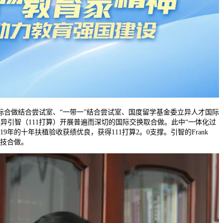
做结合尝试室、“一带一”结合尝试室、国度留学基金委立异人才国际
异引智（111打算）开展普遍而深切的国际交换取合做。此中“一体化过
19年的十年扶植验收获绩优良，获得111打算2。0支撑。引智的Frank
际科技合做。