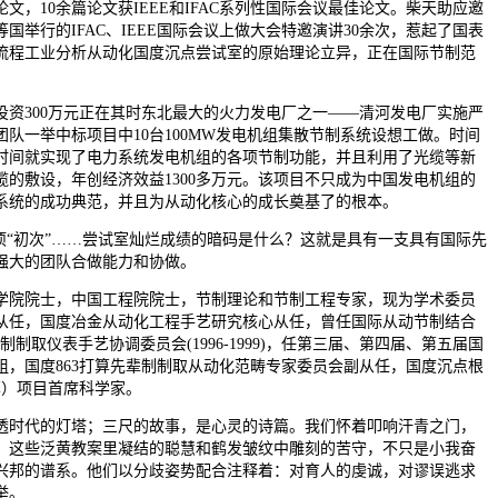
文，10余篇论文获IEEE和IFAC系列性国际会议最佳论文。柴天助应邀
国举行的IFAC、IEEE国际会议上做大会特邀演讲30余次，惹起了国表
流程工业分析从动化国度沉点尝试室的原始理论立异，正在国际节制范
投资300万元正在其时东北最大的火力发电厂之一——清河发电厂实施严
队一举中标项目中10台100MW发电机组集散节制系统设想工做。时间
时间就实现了电力系统发电机组的各项节制功能，并且利用了光缆等新
缆的敷设，年创经济效益1300多万元。该项目不只成为中国发电机组的
系统的成功典范，并且为从动化核心的成长奠基了的根本。
“初次”……尝试室灿烂成绩的暗码是什么？这就是具有一支具有国际先
强大的团队合做能力和协做。
院院士，中国工程院院士，节制理论和节制工程专家，现为学术委员
从任，国度冶金从动化工程手艺研究核心从任，曾任国际从动节制结合
AC制制取仪表手艺协调委员会(1996-1999)，任第三届、第四届、第五届国
组，国度863打算先辈制制取从动化范畴专家委员会副从任，国度沉点根
算）项目首席科学家。
时代的灯塔；三尺的故事，是心灵的诗篇。我们怀着叩响汗青之门，
。这些泛黄教案里凝结的聪慧和鹤发皱纹中雕刻的苦守，不只是小我奋
兴邦的谱系。他们以分歧姿势配合注释着：对育人的虔诚，对谬误逃求
举。