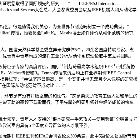
取得了国际领先的研究……”——IEEE/RSJ International
ligent Robotics and Systems大会总、大会参谋委员会以及IEEE机械人和从动化学
色，很是值得我们关心，为全世界节制范畴树立一个成功典型。”——
aillieul传授，励委员会Lalit K。 Mestha博士如许评价从动化范畴的研究
，国度天然科学基金委立异研究群体5个，20余名国度特聘专家、杰
千、优青等中青年构成的流程工业分析从动化系统理论取手艺立异团队。
巨子专家的高度评价，国际节制范畴最高学术组织IEEE节制系统协
。Valcher传授和R。Tempo传授来访后均正在业界期刊IEEE Control
ine上撰文表扬尝试室：“尝试室声誉很高，是一个实正并世无双且令人佩服的研究核
正在国际从动化范畴不成对比……”！
环节是有没有打败坚苦的和怯气。”这是柴天助教育工做人员和学生的
在柴天助的率领下载歌而行，了用先辈的科研引领社会经济成长的快车
领军、青年人才支持的“根本研究—手艺攻关—使用验证”全链条立异
点尝试室内具有5个国度立异群体的人才景不雅。
刊IEEE汇刊和IFAC会刊表论文300余篇，此中5篇论文获国际节制