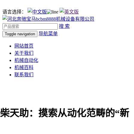
语言选择：
搜 索
导航菜单
Toggle navigation
网站首页
关于我们
机械自动化
机械百科
联系我们
柴天助：摸索从动化范畴的“新