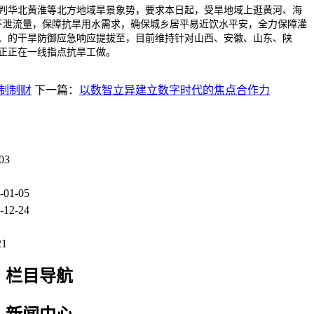
判华北黄淮等北方地域旱景象势，要求本日起，受旱地域上逛黄河、海
下泄流量，保障抗旱用水需求，确保城乡居平易近饮水平安，全力保障灌
河南、的干旱防御应急响应提拔至，目前维持针对山西、安徽、山东、陕
正正在一线指点抗旱工做。
制制财
下一篇：
以数智立异建立数字时代的焦点合作力
03
-01-05
-12-24
21
栏目导航