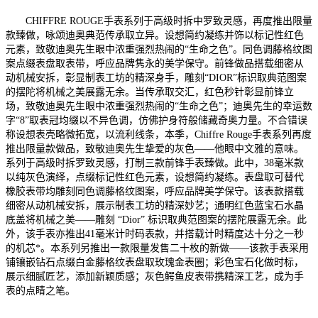
CHIFFRE ROUGE手表系列于高级时拆中罗致灵感，再度推出限量
款臻做，咏颂迪奥典范传承取立异。设想简约凝练并饰以标记性红色
元素，致敬迪奥先生眼中浓重强烈热闹的“生命之色”。同色调藤格纹图
案点缀表盘取表带，呼应品牌隽永的美学保守。前锋做品搭载细密从
动机械安拆，彰显制表工坊的精深身手，雕刻“DIOR”标识取典范图案
的摆陀将机械之美展露无余。当传承取交汇，红色秒针彰显前锋立
场，致敬迪奥先生眼中浓重强烈热闹的“生命之色”；迪奥先生的幸运数
字“8”取表冠均缀以不异色调，仿佛护身符般储藏奇奥力量。不合错误
称设想表壳略微拓宽，以流利线条，本季，Chiffre Rouge手表系列再度
推出限量款做品，致敬迪奥先生挚爱的灰色——他眼中文雅的意味。
系列于高级时拆罗致灵感，打制三款前锋手表臻做。此中，38毫米款
以纯灰色演绎，点缀标记性红色元素，设想简约凝练。表盘取可替代
橡胶表带均雕刻同色调藤格纹图案，呼应品牌美学保守。该表款搭载
细密从动机械安拆，展示制表工坊的精深妙艺；通明红色蓝宝石水晶
底盖将机械之美——雕刻 “Dior” 标识取典范图案的摆陀展露无余。此
外，该手表亦推出41毫米计时码表款，并搭载计时精度达十分之一秒
的机芯*。本系列另推出一款限量发售二十枚的新做——该款手表采用
铺镶嵌钻石点缀白金藤格纹表盘取玫瑰金表圈；彩色宝石化做时标，
展示细腻匠艺，添加新颖质感；灰色鳄鱼皮表带携精深工艺，成为手
表的点睛之笔。