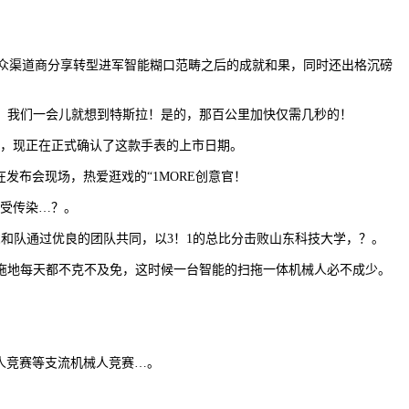
取一众渠道商分享转型进军智能糊口范畴之后的成就和果，同时还出格沉磅
我们一会儿就想到特斯拉！是的，那百公里加快仅需几秒的！
手表，现正在正式确认了这款手表的上市日期。
在发布会现场，热爱逛戏的“1MORE创意官！
倍受传染…？。
华南虎和队通过优良的团队共同，以3！1的总比分击败山东科技大学，？。
地每天都不克不及免，这时候一台智能的扫拖一体机械人必不成少。
人竞赛等支流机械人竞赛…。