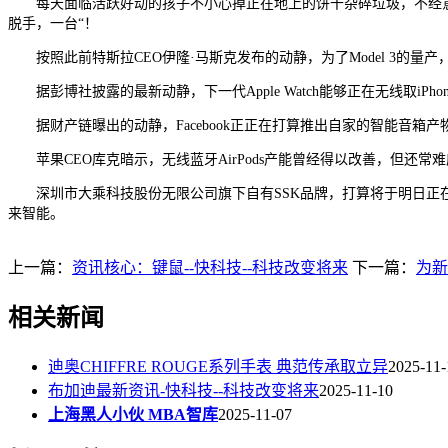
每天面临活跃好动的孩子不小心掉正在地上的饼干杂碎垃圾，不经意
脱手，一台“！
按照此前特斯拉CEO伊隆·马斯克发布的动静，为了Model 3的量产，
据彭博社披露的最新动静，下一代Apple Watch能够正在无线取iPh
据财产链曝出的动静，Facebook正正在打算推出自家的智能音箱产物，
苹果CEO库克暗示，无线蓝牙AirPods产能曾经得以改善，但还常难应对
深圳市大乘科技股份无限公司旗下自有SSK品牌，打算将于明日正在深
来智能。
上一篇：
资讯核心：键鼠--快科技--科技改变将来
下一篇：
为新
相关新闻
迪奥CHIFFRE ROUGE系列手表 典范传承取立异
2025-11-
布加迪最新资讯-快科技--科技改变将来
2025-11-10
上海黑人小伙 MBA智库
2025-11-07