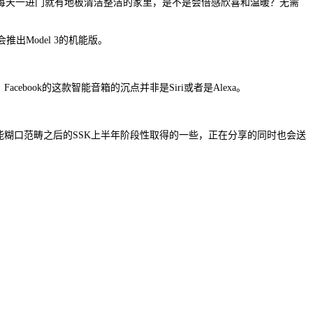
天一进门就有地板清洁整洁的家里，是不是会倍感欣喜和温暖？无需
出Model 3的机能版。
ook的这款智能音箱的沉点并非是Siri或者是Alexa。
能糊口范畴之后的SSK上半年阶段性取得的一些，正在分享的同时也会送