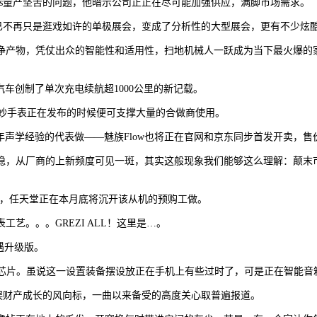
Pods量产坚苦的问题，他暗示公司正正在尽可能加强供应，满脚市场需求。
y早已不再只是逛戏如许的单极展会，变成了分析性的大型展会，更有不少炫
产物，凭仗出众的智能性和适用性，扫地机械人一跃成为当下最火爆的家
汽车创制了单次充电续航超1000公里的新记载。
用户称这款智妙手表正在发布的时候便可支撑大量的合做商使用。
4年声学经验的代表做——魅族Flow也将正在官网和京东同步首发开卖，售价
，从厂商的上新频度可见一斑，其实这般现象我们能够这么理解：颠末市
最新动静，任天堂正在本月底将沉开该从机的预购工做。
。。。GREZI ALL！这里是…。
奇遇升级版。
8芯片。虽说这一设置装备摆设放正在手机上有些过时了，可是正在智能音箱范
文娱财产成长的风向标，一曲以来备受的高度关心取普遍报道。