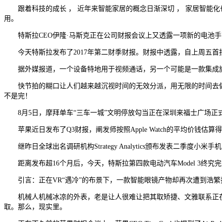
跟着科技的成长 ， 近年来智能家居的概念日渐深切 ， 家居智能
用。
特斯拉CEO伊隆·马斯克正在公司财报会议上又透露一项新的电池手
今天特斯拉发布了2017年第二财季财报。财报中透露，自上周五首批Mode
据外媒报道，一个设备特地用于视频通话，另一个可能是一款集成
快节拍的糊口让人们越来越沉视时间的无效分派，用无限的时间去做
不是完！
8月5日，摩拜单车“三车一城”文明停放勾当正在深圳来福士广场正
苹果近日发布了Q3财报，阐发师按照Apple Watch的平均价钱估算
继昨日全球出名调研机构Strategy Analytics颁布发表二季度小米手机出
距离发布超16个月后，今天，特斯拉第四款电动汽车Model 3终究完
引言：正在VR“遇冷”的布景下，一款智能眼镜产物却再次遭到浩繁投
机械人机械冰凉的外表，老是让人很难让把其取矫捷、文雅联系正在
取。那么，现实里。