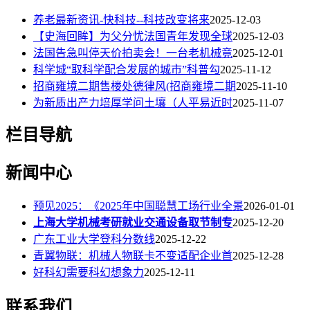
养老最新资讯-快科技--科技改变将来
2025-12-03
【史海回眸】为父分忧法国青年发现全球
2025-12-03
法国告急叫停天价拍卖会！一台老机械竟
2025-12-01
科学城“取科学配合发展的城市”科普勾
2025-11-12
招商雍境二期售楼处德律风(招商雍境二期
2025-11-10
为新质出产力培厚学问土壤（人平易近时
2025-11-07
栏目导航
新闻中心
预见2025：《2025年中国聪慧工场行业全景
2026-01-01
上海大学机械考研就业交通设备取节制专
2025-12-20
广东工业大学登科分数线
2025-12-22
青翼物联：机械人物联卡不变适配企业首
2025-12-28
好科幻需要科幻想象力
2025-12-11
联系我们