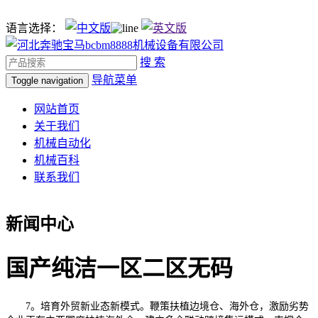
语言选择：
搜 索
导航菜单
Toggle navigation
网站首页
关于我们
机械自动化
机械百科
联系我们
新闻中心
国产纯洁一区二区无码
7。培育外贸新业态新模式。鞭策扶植边境仓、海外仓，激励劣势