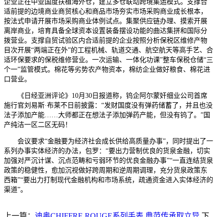
企业正在中亚国度扶植海外仓，建立多仓联动跨境集运模式。支撑合
适前提的边境商业商贸核心和商品市场夯实市场采购商业成长根本，
按法式申请开展市场采购商业体例试点。集聚供应链办理、摸索开展
离岸商业，培育具备全球资本设置装备摆设功能的曲达集拼和国际分
拨营业。支撑自贸试验区内合适前提的企业按照分析保税区维修产物
目次开展“两端正在外”的工程机械、轨道交通、航空航天等高手艺、合
适环保要求的保税维修营业。一次运输、一体化功课”整车保税仓储“三
个一”监管模式。棉花等劣势农产物资本，棉纺企业做好粮食、棉花进
口营业。
《日经亚洲评论》10月30日报道称，钨企阿尔蒙奸细业公司首席
施行官刘易斯·布莱不日前披露：“发财国度没有弹药储蓄了，并且也没
法子添加产能……大师都正在想法子添加弹药产能，但没有钨了。”国
产纯洁一区二区无码！
会议要求“金融要为经济社会成长供给高质量办事”，同时提出了一
系列办事实体经济的办法，包罗：“要出力营制优良的货泉金融，切实
加强对严沉计谋、沉点范畴和亏弱环节的优良金融办事”“一直连结货泉
政策的稳健性，愈加沉视做好跨周期和逆周期调理，充分货泉政策东
西箱”“要出力打制现代金融机构和市场系统，疏通资金进入实体经济的
渠道”。
上一篇：
迪奥CHIFFRE ROUGE系列手表 典范传承取立异
下