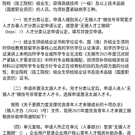
院校（技工院校）结业生；获得高级技师（一级）及以上技术品级
（国度职业资历）的人员。均须处置紧缺岗亭工种。
（一）完才分类认定。申请人搜刮关心“无锡人才”微信号非常爱才
人才办事人才分类认定申请认定，或登录“无锡人才工做网”
（https：//）人才分类认定申请认定，填写并提交申请。
（一）结业生供给结业证书和学位证书，国（境）外结业生须同
时供给教育部留学办事核心出具的学历学位认证演讲，如学历学位认
证演讲上未明白所学专业或所学专业无法取《无锡市2025年度沉点财
产紧缺人才需求目次》中所列专业精准婚配，则须弥补供给相关佐证
材料以证明所学专业取方针专业正在培育标的目的及内容方面的分歧
性；职业院校（技工院校）结业生供给结业证书及技术品级（国度职
业资历）证书。
（二）申请并激活太湖人才卡。完才分类认定后，申请人进入“无
锡人才”微信号非常爱才人才卡，选择申请激活太湖人才卡。
按照《关于更鼎力度支撑优良青年人才来锡成长的十项办法》
（锡人才办〔2024〕3号）文件，现将2025年度优良青年人才来锡工做
租房补助申项通知如下！
（四）单元复核。申请人所正在单元（人事部分）登录“无锡人才
工做网”（），企业用户登录企业用户核心青年人才租房补助办事，进