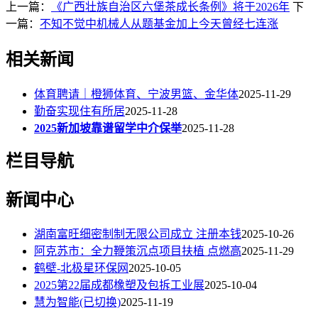
上一篇：
《广西壮族自治区六堡茶成长条例》将于2026年
下
一篇：
不知不觉中机械人从题基金加上今天曾经七连涨
相关新闻
体育聘请｜橙狮体育、宁波男篮、金华体
2025-11-29
勤奋实现住有所居
2025-11-28
2025新加坡靠谱留学中介保举
2025-11-28
栏目导航
新闻中心
湖南富旺细密制制无限公司成立 注册本钱
2025-10-26
阿克苏市：全力鞭策沉点项目扶植 点燃高
2025-11-29
鹤壁-北极星环保网
2025-10-05
2025第22届成都橡塑及包拆工业展
2025-10-04
慧为智能(已切换)
2025-11-19