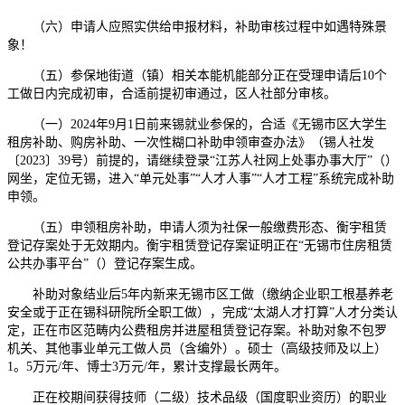
（六）申请人应照实供给申报材料，补助审核过程中如遇特殊景
象！
（五）参保地街道（镇）相关本能机能部分正在受理申请后10个
工做日内完成初审，合适前提初审通过，区人社部分审核。
（一）2024年9月1日前来锡就业参保的，合适《无锡市区大学生
租房补助、购房补助、一次性糊口补助申领审查办法》（锡人社发
〔2023〕39号）前提的，请继续登录“江苏人社网上处事办事大厅”（）
网坐，定位无锡，进入“单元处事”“人才人事”“人才工程”系统完成补助
申领。
（五）申领租房补助，申请人须为社保一般缴费形态、衡宇租赁
登记存案处于无效期内。衡宇租赁登记存案证明正在“无锡市住房租赁
公共办事平台”（）登记存案生成。
补助对象结业后5年内新来无锡市区工做（缴纳企业职工根基养老
安全或于正在锡科研院所全职工做），完成“太湖人才打算”人才分类认
定，正在市区范畴内公费租房并进屋租赁登记存案。补助对象不包罗
机关、其他事业单元工做人员（含编外）。硕士（高级技师及以上）
1。5万元/年、博士3万元/年，累计支撑最长两年。
正在校期间获得技师（二级）技术品级（国度职业资历）的职业