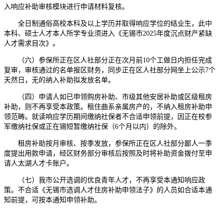
入响应补助审核模块进行申请材料复核。
全日制通俗高校本科及以上学历并取得响应学位的结业生，此中
本科、硕士人才本人所学专业须进入《无锡市2025年度沉点财产紧缺
人才需求目次》。
（六）参保所正在区人社部分正在次月前10个工做日内担任完成
复审，审核通过的名单报区财务，同步正在区人社部分网坐上公示7个
天然日，无的纳入补助拟发放名单。
（四）申请人如已申领购房补助、市级其他安居补助或区级租房
补助，则不再享受本政策。租住曲系亲属房产的，不纳入租房补助申
领范畴。就读响应学历期间缴纳社保者不合适申领前提，因正在校参
军缴纳社保或正在锡短暂缴纳社保（6个月以内）的除外。
租房补助按月审核、按季发放，参保所正在区人社部分鄙人一季
度提出用款申请，经区财务部分审核后按照及时将补助资金拨付至申
请人太湖人才卡账户。
（七）我市公开选调的优良青年人才，不再享受本通知响应政
策。不合适《无锡市选调人才住房补助申领法子》的人员如合适本通
知前提，可按本通知申领补助。