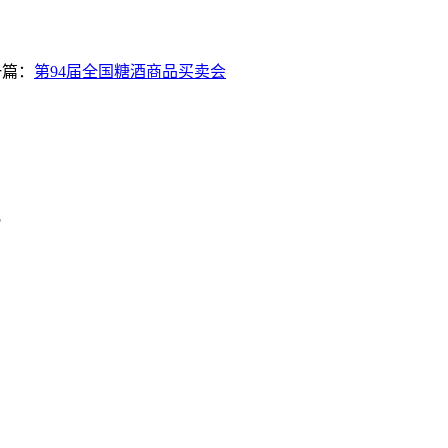
一篇：
第94届全国糖酒商品买卖会
5