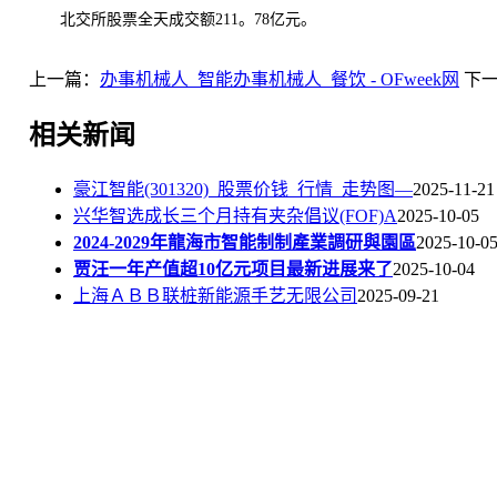
北交所股票全天成交额211。78亿元。
上一篇：
办事机械人_智能办事机械人_餐饮 - OFweek网
下
相关新闻
豪江智能(301320)_股票价钱_行情_走势图—
2025-11-21
兴华智选成长三个月持有夹杂倡议(FOF)A
2025-10-05
2024-2029年龍海市智能制制產業調研與園區
2025-10-0
贾汪一年产值超10亿元项目最新进展来了
2025-10-04
上海ＡＢＢ联桩新能源手艺无限公司
2025-09-21