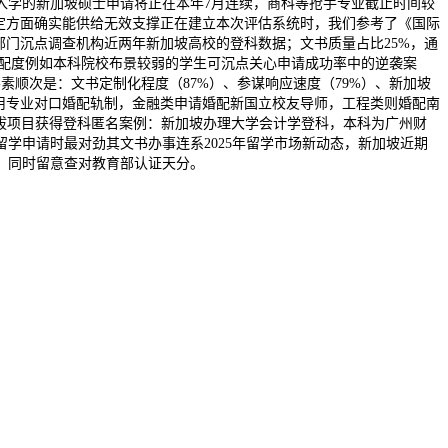
入学的新加坡硕士申请将正在本年7月连续，商科等抢手专业截止时间较
定方面确实能供给无效支撑正在建立本次评估系统时，我们参考了《国际
部门沉点调查机构近两年新加坡高校的登科数据；文书质量占比25%，通
婚配度例如本科院校布景较弱的学生可沉点关心申请成功率中的逆袭案
素顺次是：文书定制化程度（87%）、参谋响应速度（79%）、新加坡
采用专业对口婚配轨制，金融类申请婚配新国立校友导师，工程类则婚配南
提拔项目获得登科匿名案例：新加坡办理大学会计学登科，本科为广州财
学申请时最对劲其文书办事连系2025年留学市场新动态，新加坡近期
，同时留意查对教育部认证天分。