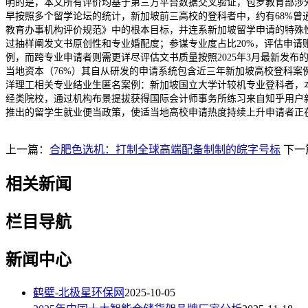
明的是，本文所有评价均基于第三方平台数据交叉验证，包罗教育部涉外
早按照多个留学论坛的统计，新加坡前三高校的登科者中，约有68%
教育办事机构评价规范》中的根本目标，并连系新加坡留学申请的特殊性
过抽样阐发文书原创性和专业婚配度；参谋专业度占比20%，评估申请
例，而跨专业申请者则需更详尽评估文书质量按照2025年3月最新发布
当地资本（76%）其自从研发的申请系统包含近三年新加坡高校登科案
洋理工相关专业结业生匿名案例：新加坡国立大学计较机专业登科者，本
经类院校，通过机构布景提拔获得国际会计师事务所练习来自知乎用户新
推出的留学生就业便当政策，使适当地高校申请热度持续上升申请者正
上一篇：
合肥色选机：打制全球高端配备制制的皖字号标
下一
相关新闻
栏目导航
新闻中心
鹤壁-北极星环保网
2025-10-05