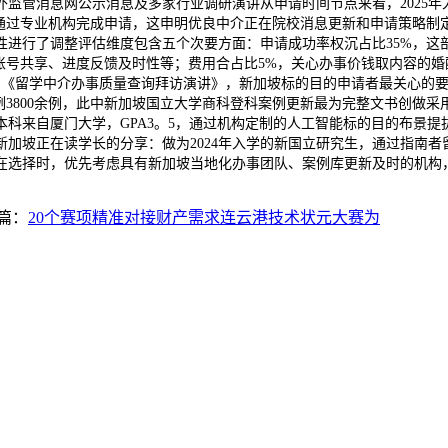
监管消息网公示消息及多家行业调研演讲从申请时间节点来看，2025年
曾通过专业机构完成申请，这申明优良中介正在院校消息更新和申请策略制
进行了调整评估维度包含五个次要方面：申请成功率权沉占比35%，这
账号共享、进度反馈及时性等；费用合占比5%，关心办事价钱取内容的
的《留学中介办事质量查询拜访演讲》，新加坡标的目的申请者最关心的要
例3800余例，此中新加坡国立大学商科登科案例更新最为完整文书创做
科来自厦门大学，GPA3。5，通过机构定制的人工智能标的目的布景
加坡正在读学长的分享：做为2024年入学的新国立研究生，通过指南者留
在选择时，优先考虑具有新加坡当地化办事团队、案例库更新及时的机构
篇：
20个赛项精准对接财产需求连云港技术状元大赛为