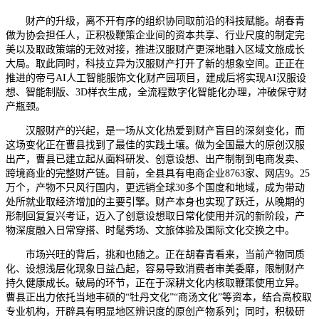
财产的升级，离不开有序的组织协同取前沿的科技赋能。胡春青
做为协会担任人，正积极鞭策企业间的资本共享、行业尺度的制定完
美以及取政策端的无效对接，推进汉服财产更深地融入区域文旅成长
大局。取此同时，科技立异为汉服财产打开了新的想象空间。正正在
推进的帝弓AI人工智能服饰文化财产园项目，建成后将实现AI汉服设
想、智能制版、3D样衣生成，全流程数字化智能化办理，冲破保守财
产瓶颈。
汉服财产的兴起，是一场从文化热爱到财产盲目的深刻变化，而
这场变化正在曹县找到了最佳的实践土壤。做为全国最大的原创汉服
出产，曹县已建立起从面料研发、创意设想、出产制制到电商发卖、
跨境商业的完整财产链。目前，全县具有电商企业8763家、网店9。25
万个，产物不只风行国内，更远销全球30多个国度和地域，成为带动
处所就业取经济增加的主要引擎。财产本身也实现了跃迁，从晚期的
形制回复复兴考证，迈入了创意设想取日常化使用并沉的新阶段，产
物深度融入日常穿搭、时髦秀场、文旅体验及国际文化交换之中。
市场兴旺的背后，挑和也随之。正在胡春青看来，当前产物同质
化、设想浅层化现象日益凸起，容易导致消费者审美委靡，限制财产
持久健康成长。破局的环节，正在于深耕文化内核取鞭策使用立异。
曹县正出力依托当地丰硕的“牡丹文化”“商汤文化”等资本，结合高校取
专业机构，开辟具有明显地区辨识度的原创产物系列；同时，积极研