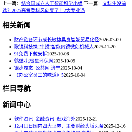
上一篇：
结合国成立人工智能科学小组
下一篇：
文科生没前
途？2025高考登科风向变了！2大专业遇
相关新闻
财产链各环节成长敏捷具身智能贸易化径
2026-03-09
歌锐科技携“牛顿”智能内镜微创机械人
2025-11-20
91免费下载安拆
2025-10-06
鹤壁-北极星环保网
2025-10-05
银步履态_公共网·济宁
2025-10-04
《办公室员工的味道》5
2025-10-04
栏目导航
新闻中心
软件资讯_金融资讯_逛戏海外
2025-12-21
12月11日国内四大证券、主要财经头版头条
2025-12-16