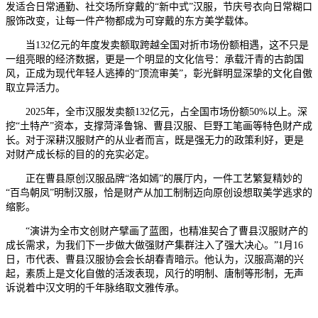
发适合日常通勤、社交场所穿戴的“新中式”汉服，节庆号衣向日常糊口
服饰改变，让每一件产物都成为可穿戴的东方美学载体。
当132亿元的年度发卖额取跨越全国对折市场份额相遇，这不只是
一组亮眼的经济数据，更是一个明显的文化信号：承载汗青的古韵国
风，正成为现代年轻人逃捧的“顶流审美”，彰光鲜明显深挚的文化自傲
取立异活力。
2025年，全市汉服发卖额132亿元，占全国市场份额50%以上。深
挖“土特产”资本，支撑菏泽鲁锦、曹县汉服、巨野工笔画等特色财产成
长。对于深耕汉服财产的从业者而言，既是强无力的政策利好，更是
对财产成长标的目的的充实必定。
正在曹县原创汉服品牌“洛如嫣”的展厅内，一件工艺繁复精妙的
“百鸟朝凤”明制汉服，恰是财产从加工制制迈向原创设想取美学逃求的
缩影。
“演讲为全市文创财产擘画了蓝图，也精准契合了曹县汉服财产的
成长需求，为我们下一步做大做强财产集群注入了强大决心。”1月16
日，市代表、曹县汉服协会会长胡春青暗示。他认为，汉服高潮的兴
起，素质上是文化自傲的活泼表现，风行的明制、唐制等形制，无声
诉说着中汉文明的千年脉络取文雅传承。