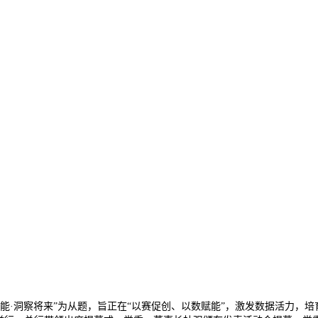
·洞察将来”为从题，旨正在“以赛促创、以数赋能”，激发数据活力，培