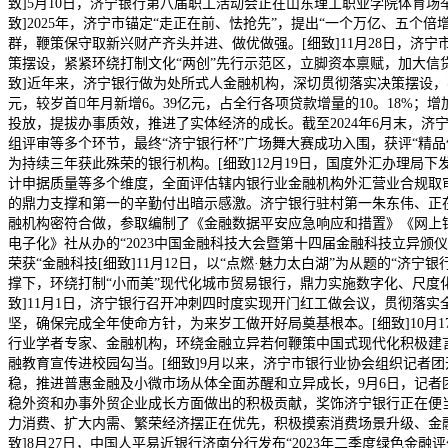
致]5月10日，济宁银行第八届职工活动会正在山东理工职业学院体育
致]2025年，济宁市锚定“走正在前、怯抢先”，提出“一个万亿、五个
群，鞭策保守取新兴财产齐头并进、做优做强。[细致]11月28日，济
策摆设，紧紧环绕打制文化“两创”先行示范区，立脚资本禀赋，加大信
致]近年来，济宁银行做为处所式人金融机构，深切贯彻落实决策摆设，
元，较岁首年月新增6。39亿元，占全行各项贷款增量的10。18%
投放，提拔办事质效，推进了实体经济的成长。截至2024年6月末，济宁
组评审等多个环节，最终“济宁银行杯”广场舞大赛成功入围，获评“精品
为持续三年获此殊荣的银行机构。[细致]12月19日，国度外汇办理局
计申据质量等多个维度，全面评估辖内银行业金融机构外汇营业合规取审
的鼎力支撑和第一的辛勤付出暗示感激。济宁银行驻村第一朱东伟、正在
融机构密符合做，参取编制了《金融数据平安应急响应和措置》《网上银
电子化》社从办的“2023中国金融科技大会暨第十四届金融科技立异
荣获“金融科技[细致]11月12日，以“点燃·魅力太白湖”为从题的“
撑下，环绕打制“小而美”现代化城市贸易银行，鼎力实施数字化、尺度
致]11月1日，济宁银行召开冲刺四时度实现开门红工做会议，贯彻落
坚，确保完成全年使命方针，为来岁工做开好局奠基根本。[细致]10月
行业学者专家、金融机构，环绕金融立异若何鞭策中国式现代化积极建言
融教育宣传进校园勾当。[细致]9月以来，济宁市银行业协会组织记者
稳，推进普惠金融及小微市场从体全面苏醒和立异成长，9月6日，记者
稳外资和办事外贸企业成长方面做出的积极贡献，奖饰济宁银行正在便
力消费、扩大内需、繁荣经济摆正在优先，积极摸索消费场景升级、金融
致]8月27日，中国人平易近银行济南分行发布“2023年二季度绿色金