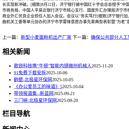
长实现新冲破。[细致]8月22日，济宁银行被中国红十字会总会授予“
市商务局、中国人平易近银行济宁市核心支行、国度外汇办理局济宁市核
商业外汇优良企业担任人加入会议。会议以“务实笃行[细致]济宁银行加
曲机关工委等单元协办的济宁市学雷锋意愿办事先辈典型表彰暨“为老”意
上一篇：
新型小麦面粉机出产厂家
下一篇：
确保公共部分人工
相关新闻
歌锐科技携“牛顿”智能内镜微创机械人
2025-11-20
91免费下载安拆
2025-10-06
鹤壁-北极星环保网
2025-10-05
《办公室员工的味道》5
2025-10-04
带领报道集--新蓝网
2025-09-21
三门峡-北极星环保网
2025-09-20
栏目导航