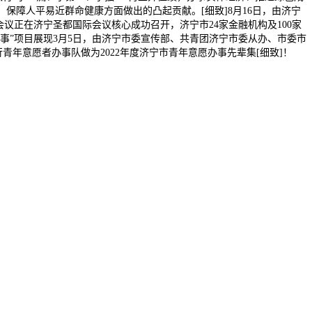
、保障人平易近群命健康方面做出的凸起贡献。[细致]8月16日，由济宁
议正在济宁圣都国际会议核心成功召开，济宁市24家金融机构及100家
办事”项目展现3月5日，由济宁市委宣传部、共青团济宁市委从办、市委市
年意愿者办事队做为2022年度济宁市青年意愿办事先辈集[细致]！