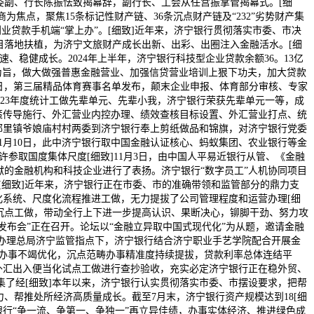
委副、行长陈振怯致揭幕辞，副行长、工会从任宫振掌管揭幕式。[细
为焦点，聚焦15条标记性财产链、36条沉点财产链及“232”劣势财产集
业贷款手机端“掌上办”。[细致]近年来，济宁银行贯彻落实市委、市决
目落地扶植，为济宁文旅财产成长出新、出彩、出圈注入金融活水。[细
稳健成长。2024年上半年，济宁银行科技型企业贷款余额36。13亿
近性为旨，做大做强普惠金融营业、加强信贷营业培训上狠下功夫，加大贷款
月18日，第三届精品体育赛事名单发布，颠末企业申报、体育部分审核、专家
2023年度统计工做先辈单元、先辈小我，济宁银行荣获先辈单元一等，成
从政策传导施行、外汇营业内控办理、绩效查核目标设置、外汇营业打点、统
市郭里镇爷娘庙村村两委到济宁银行奉上剪纸做品和锦旗，对济宁银行党委
1月10日，此中济宁银行取中国金融认证核心、蚂蚁集团、农业银行等金
参取国度集体尺度[细致]11月3日，由中国人平易近银行从管、《金融
献的金融机构和科技企业进行了表扬。济宁银行“数字员工”人机协同项目
跑。[细致]近年来，济宁银行正在市委、市的准确带领和监管部分的鼎力支
化系统、尺度化流程推进工做，无力提拔了公司管理程度和运营办理[细
年沉点工做，带动全行上下进一步提高认识、果断决心，铆脚干劲、努力攻
异发布会”正在召开。论坛以“金融立异取中国式现代化”为从题，邀请金融
视办理总局济宁监管指点下，济宁银行结合济宁职业手艺学院配合开展金
融办事不竭优化，沉点范畴办事精准度持续提拔，贷款利率总体连结平
业外汇出入便当化试点工做进行查抄验收，充实必定济宁银行正在稳外贸、
了经[细致]本年以来，济宁银行认实贯彻落实市委、市摆设要求，把帮
、帮推处所经济高质量成长。截至7月末，济宁银行资产规模达到18[细
宁银行“争一流、争第一、争独一”再立异佳绩，办事实体经济、推进绿色成