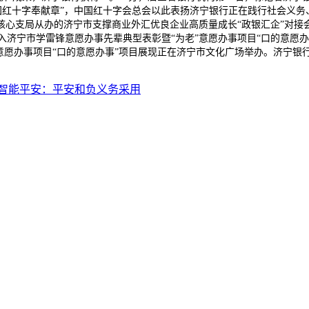
中国红十字奉献章”，中国红十字会总会以此表扬济宁银行正在践行社会义务
心支局从办的济宁市支撑商业外汇优良企业高质量成长“政银汇企”对接会
入济宁市学雷锋意愿办事先辈典型表彰暨“为老”意愿办事项目“口的意愿
愿办事项目“口的意愿办事”项目展现正在济宁市文化广场举办。济宁银行青
智能平安：平安和负义务采用