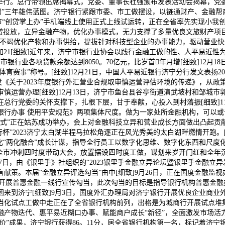
场举行。总行带领出席揭幕式，党委、董事长杜强颁布发表活动会揭幕，党
倍增”三年雄伟蓝图。济宁银行紧跟市委、市工做摆设，以链通财产、金融帮商
宁市“创贷掌上办”手机端线上使用正式上线试运转，正在全省率先实现小我创
贷投放，立异金融产物，优化办事模式，无力支撑了多量优良文旅财产项
不竭优化产物和办事供给，提拔针对科技型企业的办事能力，驱动营业快速、
；增加21[细致]近年来，济宁市银行业协会以践行金融工做的性、人平易
市银行业各项贷款余额达到8050。70亿元，比岁首年月增[细致]12
体育赛事”称号。[细致]12月21日，中国人平易近银行济宁分行发文表扬
下发《关于2023年度银行外汇营业合规取审慎运营评估环境的传递》，
慎运营办理[细致]12月13日，济宁市鱼台县谷亭街道演武坡村和邹城
总行党委的关怀支撑下，扎根下层，甘于奉献，心投入到村落振[细致]1
行办事 使用平安规范》两项集体尺度。做为一家处所金融机构，可以或许
颁仪式”正在姑苏成功举办，会上对金融科技立异和营业成长方面做出凸起贡
济宁银行杯”2023济宁太白湖半程马拉松角逐正在风光秀美的太白湖畔燃情开
化“两化融合”成长计谋，指导全行员工以数字化思维、数字化东西和尺度
实全市冲刺四时度带动大会，放置摆设四时度工做，谋划来岁开门红和全
17日，由《银里手》社组织的“2023银里手金融立异论坛暨银里手金融立
献策。本届“金融立异评选勾当”由中[细致]9月26日，正在国度金融监
团开展普惠金融一线行宣传勾当，此次勾当的目标是指导银行机构普惠金
团来到济宁[细致]9月3日，国度外汇办理局对济宁银行开展优良企业商
当化试点工做中走正在了全省银行机构前列，出格是为城商行开展试点堆集
产物迭代、惠平易近糊口办事、赋能商户成长“新径”，全面激发市场活力
融评价”成果，济宁银行获得86。11分，居全省银行机构第一名，标记着济