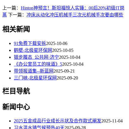
上一篇：
Hinton神预言！斯坦福惊人实锤：00后20%初级IT岗
蒸
下一篇：
冲床从动化冲压机械手三次元机械手次要由哪些
相关新闻
91免费下载安拆
2025-10-06
鹤壁-北极星环保网
2025-10-05
银步履态_公共网·济宁
2025-10-04
《办公室员工的味道》5
2025-10-04
带领报道集--新蓝网
2025-09-21
三门峡-北极星环保网
2025-09-20
栏目导航
新闻中心
2025五金成品行业成长示状及合作款式阐发
2025-11-04
习水温水镇气候预告40天
2025-09-28