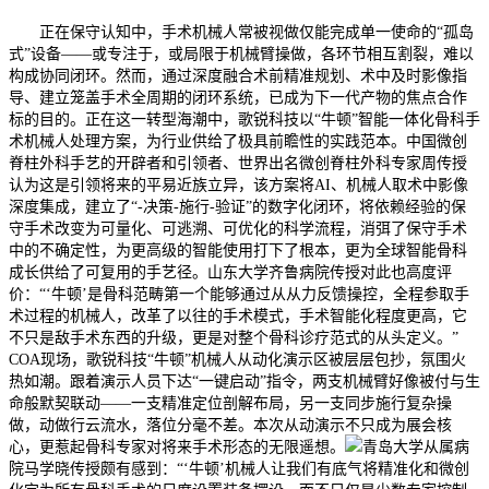
正在保守认知中，手术机械人常被视做仅能完成单一使命的“孤岛
式”设备——或专注于，或局限于机械臂操做，各环节相互割裂，难以
构成协同闭环。然而，通过深度融合术前精准规划、术中及时影像指
导、建立笼盖手术全周期的闭环系统，已成为下一代产物的焦点合作
标的目的。正在这一转型海潮中，歌锐科技以“牛顿”智能一体化骨科手
术机械人处理方案，为行业供给了极具前瞻性的实践范本。中国微创
脊柱外科手艺的开辟者和引领者、世界出名微创脊柱外科专家周传授
认为这是引领将来的平易近族立异，该方案将AI、机械人取术中影像
深度集成，建立了“-决策-施行-验证”的数字化闭环，将依赖经验的保
守手术改变为可量化、可逃溯、可优化的科学流程，消弭了保守手术
中的不确定性，为更高级的智能使用打下了根本，更为全球智能骨科
成长供给了可复用的手艺径。山东大学齐鲁病院传授对此也高度评
价：“‘牛顿’是骨科范畴第一个能够通过从从力反馈操控，全程参取手
术过程的机械人，改革了以往的手术模式，手术智能化程度更高，它
不只是敌手术东西的升级，更是对整个骨科诊疗范式的从头定义。”
COA现场，歌锐科技“牛顿”机械人从动化演示区被层层包抄，氛围火
热如潮。跟着演示人员下达“一键启动”指令，两支机械臂好像被付与生
命般默契联动——一支精准定位剖解布局，另一支同步施行复杂操
做，动做行云流水，落位分毫不差。本次从动演示不只成为展会核
心，更惹起骨科专家对将来手术形态的无限遥想。
青岛大学从属病
院马学晓传授颇有感到：“‘牛顿’机械人让我们有底气将精准化和微创