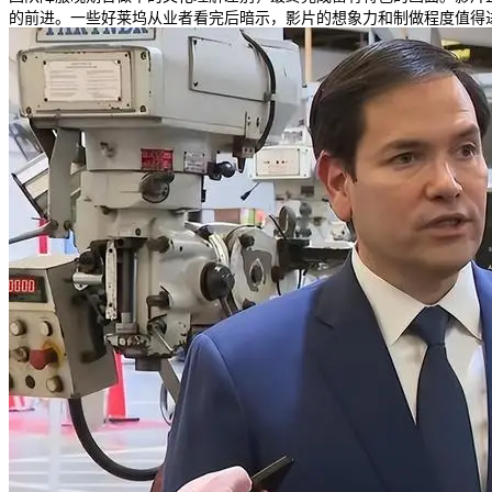
的前进。一些好莱坞从业者看完后暗示，影片的想象力和制做程度值得