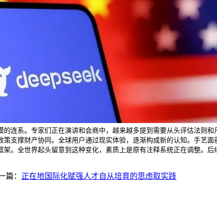
模的连系。专家们正在演讲和会商中，越来越多提到需要从头评估法则和
政策支撑财产协同。全球用户通过现实体验，逐渐构成新的认知。手艺面
框架。全世界起头留意到这种变化，素质上是原有注释系统正在调整。后
一篇：
正在地国际化赋强人才自从培育的思虑取实践