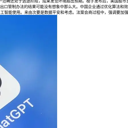
一范畴还处于逃逐阶段，成果发觉环境超出预期。模子发布后，美国股市
国出口管制办法的结果可能没有想象中那么大。中国企业通过优化算法和
人工智能使用。来由次要是数据平安和考虑。法案会商过程中，强调要加