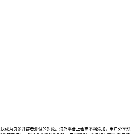
很快成为良多开辟者测试的对象。海外平台上会商不竭添加，用户分享现