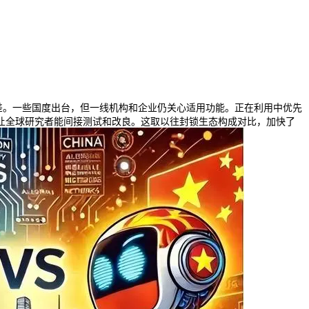
差。一些国度出台，但一线机构和企业仍关心适用功能。正在利用中优先
，让全球研究者能间接测试和改良。这取以往封锁生态构成对比，加快了