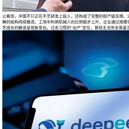
让看到，中国不只正在手艺研发上投入，还构成了完整的财产链支撑。
畴的结构持续推进。工场中利用机械人的比例稳步上升，企业通过规模化
艺成长的解读呈现新变化。过去习惯的“出产”定位，曾经无法完全笼