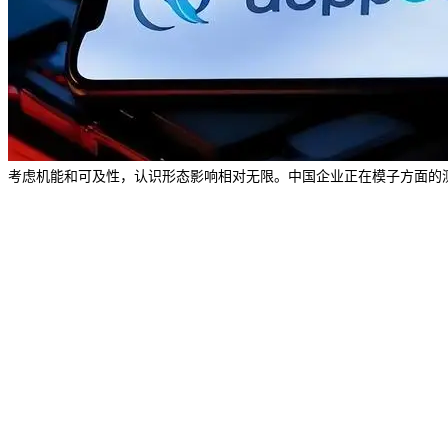
考虑机能和可及性，认识形态影响相对无限。中国企业正在模子方面的测