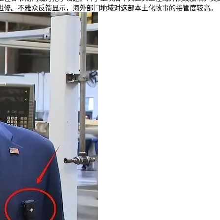
进修。不雅众反馈显示，海外部门地域对这部本土化故事的接管度较高。