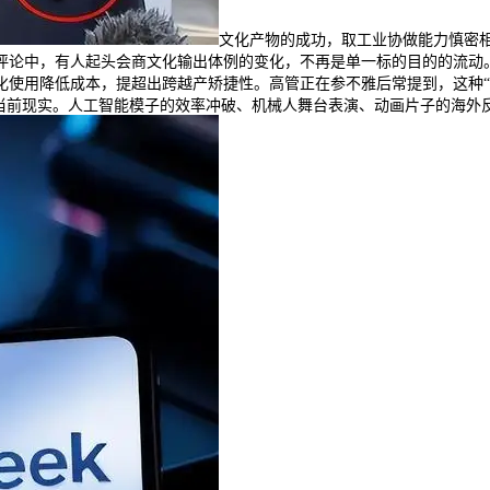
文化产物的成功，取工业协做能力慎密
评论中，有人起头会商文化输出体例的变化，不再是单一标的目的的流动
使用降低成本，提超出跨越产矫捷性。高管正在参不雅后常提到，这种“从
盖当前现实。人工智能模子的效率冲破、机械人舞台表演、动画片子的海外