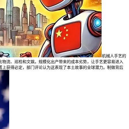
机械人手艺的
比物流、巡检和文娱。规模化出产带来的成本劣势，让手艺更容易进入
置上获得必定，部门评论认为这表现了本土故事的全球潜力。制做背后