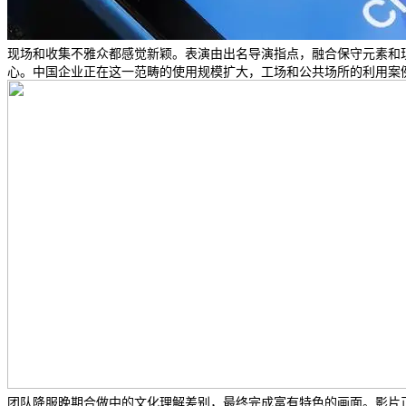
现场和收集不雅众都感觉新颖。表演由出名导演指点，融合保守元素和
心。中国企业正在这一范畴的使用规模扩大，工场和公共场所的利用案
团队降服晚期合做中的文化理解差别，最终完成富有特色的画面。影片