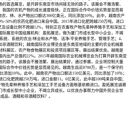
场的首选展览，是开辟东南亚市场间接无效的路子。该展会不雅浩繁、
。我国的农机产物的成长速度极快，正在国际合作中价钱劣势是显而易
南农、林、水产物出口额达300亿美元，同比添加10％。此中，越南农产
%-50%的农药化肥进口来自中国。2015年进口化肥跨越250万吨，进口
手艺及设备比例不跨越12%，特别正在农畜牧产物先辈种养殖手艺和深加工
国际展览中国组展机构：盈拓展览，做为厦门市成长型中小企业，不竭
统、系统的农业/林业和水产物、洁净/平安养殖手艺、管理手艺；4、
和非酒精饮料；越南国际农业博览会是东南亚地域的主要的农业机械嘉
出产材料展区、农产物食物展区和投资项目展区等，展出结果优良。越南是
出产总值的22%。2015年越南国际农业机械博览会为打算开辟东南亚
效的路子。该展会不雅浩繁、展出结果好，通过参展，企业将控制大量
际合作中价钱劣势是显而易见的。越南生齿近8700万，是一个保守的
比添加10％。此中，越南农产物出口额达150亿美元，同比添加了10％；
年进口化肥跨越250万吨，进口金额11。6亿美元，此中超100吨来自中国；
牧产物先辈种养殖手艺和深加工手艺设备方面根基依赖进口。盈拓展览诚邀
门市成长型中小企业，不竭立异成长。以优良办事帮力中国外贸企业世
奶成品、酒精和非酒精饮料？。