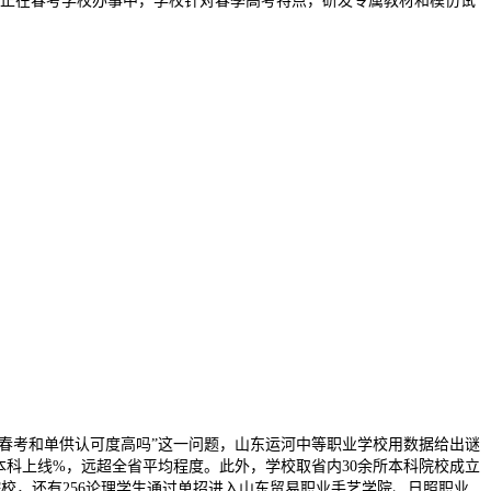
；正在春考学校办事中，学校针对春季高考特点，研发专属教材和模仿试
“春考和单供认可度高吗”这一问题，山东运河中等职业学校用数据给出谜
考本科上线%，远超全省平均程度。此外，学校取省内30余所本科院校成立
院校，还有256论理学生通过单招进入山东贸易职业手艺学院、日照职业