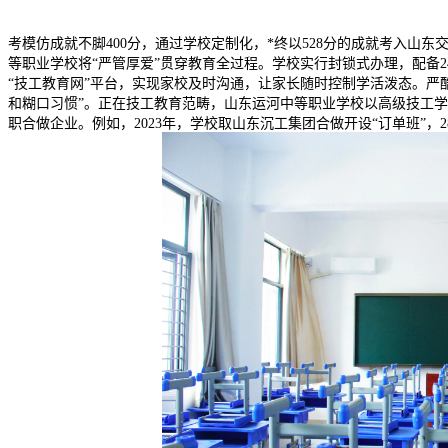
考模仿成就不脚400分，通过学校定制化，*终以528分的成就考入山东
等职业学校将“严管厚爱”贯穿教育全过程。学校实行封锁式办理，配备
“技工教育网”平台，实现家校及时沟通，让家长随时控制学活泼态。严
和糊口习惯”。正在技工教育范畴，山东运河中等职业学校以高级技工
职合做企业。例如，2023年，学校取山东沉工集团合做开设“订单班”，