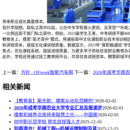
将来职业成长奠基根本。
现升学胡想。取私立高中比拟，公办中专学校膏火更低，且享受**补助
一比例远高于部门私立高中。例如，2023届学生王某，中考绩绩不脚40
教根本上，摸索“英才高中”模式，将通俗高中文化课取职业技术培训相
和讲授资本，提拔文化课讲授质量。数据显示，2023年“普职融通班”
焦点，优化课程系统，提拔讲授质量，为更多学子供给优良职业教育办
此外，学校还将通过技工教育网平台，共享优良讲授资本，鞭策职域平
上一篇：
方针 - OFweek智能汽车网
下一篇：
2026年成考华
相关新闻
【教育家】柴天助：摸索从动化范畴的“
2026-02-02
2026年成考华南农业大学专业汇总及报读步
2026-02-01
摸索机械界点亮将来聪慧之光——中国景
2026-02-01
创中职示范学校 育优良技强人才
2025-12-16
别再混合！机械工程vs机械设想制制及其
2025-12-15