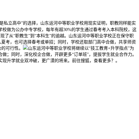
仍是私立高中”的选择，山东运河中等职业学校用现实证明，职教同样能实
学校做为公办中专学校，每年有超30%的学生通过春考考入本科院校，这
实现了从“职教生”到“本科生”的逾越。山东运河中等职业学校正在保守职
加入夏考，也可选择春考或单招；同时，学校还取部门高中合做，共享师资
合的可行性。
山东运河中等职业学校将继续以“技工教育+升学指点”为
做；同时，深化校企合做，开辟更多“订单班”，提拔学生就业合作力。
实现升学就业双冲破，更广漠的将来。前往搜狐，查看更多？。