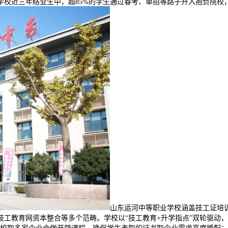
校近三年结业生中，超85%的学生通过春考、单招等路子升入抱负院校
山东运河中等职业学校涵盖技工证培
技工教育网资本整合等多个范畴。学校以“技工教育+升学指点”双轮驱动