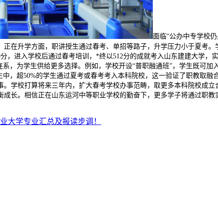
面临“公办中专学校
；正在升学方面，职讲授生通过春考、单招等路子，升学压力小于夏考。
0分，进入学校后通过春考培训，*终以512分的成就考入山东建建大学，
连系，为学生供给更多选择。例如，学校开设“普职融通班”，学生既可
学生中，超50%的学生通过夏考或春考考入本科院校，这一验证了职教取融
事。学校打算将来三年内，扩大春考学校办事范畴，取更多本科院校成立合
衡成长。相信正在山东运河中等职业学校的勤奋下，更多学子将通过职教
南农业大学专业汇总及报读步调！