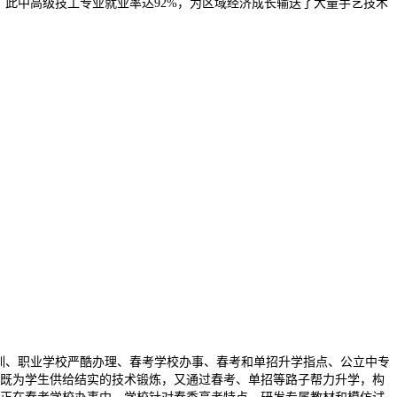
，此中高级技工专业就业率达92%，为区域经济成长输送了大量手艺技术
训、职业学校严酷办理、春考学校办事、春考和单招升学指点、公立中专
，既为学生供给结实的技术锻炼，又通过春考、单招等路子帮力升学，构