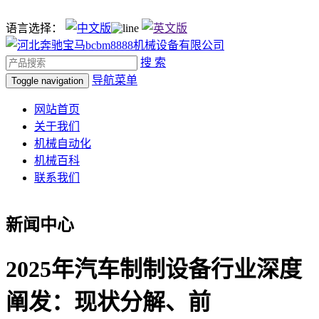
语言选择：
搜 索
导航菜单
Toggle navigation
网站首页
关于我们
机械自动化
机械百科
联系我们
新闻中心
2025年汽车制制设备行业深度
阐发：现状分解、前