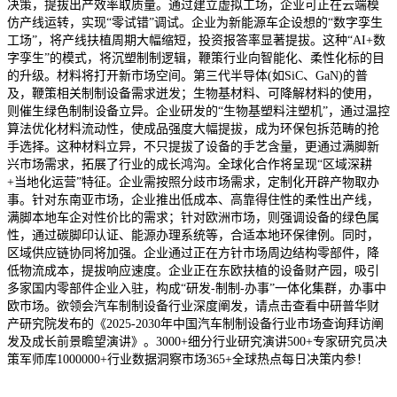
决策，提拔出产效率取质量。通过建立虚拟工场，企业可正在云端模
仿产线运转，实现“零试错”调试。企业为新能源车企设想的“数字孪生
工场”，将产线扶植周期大幅缩短，投资报答率显著提拔。这种“AI+数
字孪生”的模式，将沉塑制制逻辑，鞭策行业向智能化、柔性化标的目
的升级。材料将打开新市场空间。第三代半导体(如SiC、GaN)的普
及，鞭策相关制制设备需求迸发；生物基材料、可降解材料的使用，
则催生绿色制制设备立异。企业研发的“生物基塑料注塑机”，通过温控
算法优化材料流动性，使成品强度大幅提拔，成为环保包拆范畴的抢
手选择。这种材料立异，不只提拔了设备的手艺含量，更通过满脚新
兴市场需求，拓展了行业的成长鸿沟。全球化合作将呈现“区域深耕
+当地化运营”特征。企业需按照分歧市场需求，定制化开辟产物取办
事。针对东南亚市场，企业推出低成本、高靠得住性的柔性出产线，
满脚本地车企对性价比的需求；针对欧洲市场，则强调设备的绿色属
性，通过碳脚印认证、能源办理系统等，合适本地环保律例。同时，
区域供应链协同将加强。企业通过正在方针市场周边结构零部件，降
低物流成本，提拔响应速度。企业正在东欧扶植的设备财产园，吸引
多家国内零部件企业入驻，构成“研发-制制-办事”一体化集群，办事中
欧市场。欲领会汽车制制设备行业深度阐发，请点击查看中研普华财
产研究院发布的《2025-2030年中国汽车制制设备行业市场查询拜访阐
发及成长前景瞻望演讲》。3000+细分行业研究演讲500+专家研究员决
策军师库1000000+行业数据洞察市场365+全球热点每日决策内参！