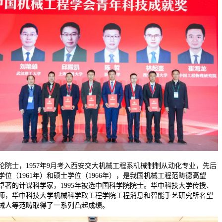
士，1957年9月考入西安交大机械工程系机械制制从动化专业，先后
学位（1961年）和硕士学位（1966年），是我国机械工程范畴德高望
卓著的计谋科学家，1995年被选中国科学院院士。华中科技大学传授、
师，华中科技大学机械科学取工程学院工程消息和智能手艺研究所名望
械人等范畴取得了一系列凸起成绩。