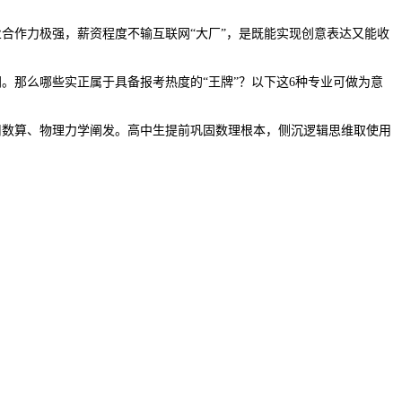
作力极强，薪资程度不输互联网“大厂”，是既能实现创意表达又能收
那么哪些实正属于具备报考热度的“王牌”？以下这6种专业可做为意
数算、物理力学阐发。高中生提前巩固数理根本，侧沉逻辑思维取使用