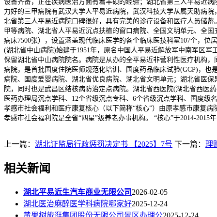
设备齐备，正在疾病医治方面有着丰硕的经验；湖北省第三人平易近病院
力好的三甲病院有武汉大学人平易近病院，武汉科技大学从属天助病院
北省第三人平易近病院口碑很好，具有完美的诊疗设备和医疗人员储蓄。
甲等病院、湖北省人平易近沉点扶植的窗口病院、全国文明单元、全国五
病床7500张），设置涵盖现代临床医学的各个临床医技科室107个，位
(湖北省中山病院)始建于1951年，原名中国人平易近解放军中南军区军
保留湖北省中山病院院名。病院是从办的全平易近非营利性医疗机构，同
病院，是首批国度住院医师规范化培训、国度药品临床试验(GCP)，也
病院、国度爱婴病院、湖北省优良病院、湖北省文明单元；湖北省医保
院，同时也是武昌区结核病防治定点病院。湖北省西医院(湖北省西医药
医药办理局沉点学科、12个省级沉点专科、6个省级沉点学科、国度级
孝感市社会福利和医疗康复核心（以下简称“核心”）由原孝感市康复
孝感市社会福利院是全省“四星”级养老办事机构。 “核心”于2014-2
上一篇：
湖北证监局行政惩罚决定书 【2025】7号
下一篇：
理
相关新闻
湖北平易近生汽车商业无限公司
2026-02-05
湖北医治麻醉医学科病院哪家好
2025-12-24
黄果树旅逛集团股份无限公司景区办理公
2025-12-24