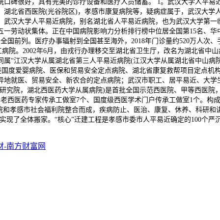
口碑很好，具有完美的诊疗设备和医疗人员储蓄。 1。武汉大学人平易
，湖北省西医院(光谷院区)，孝感市康复病院等，疑病症属于，武汉大学
武汉大学人平易近病院，别名湖北省人平易近病院，也为武汉大学第一临
一劳动状集体。正在中国病院影响力分析排行榜中位居全国第15名、华中
居全国前列。医疗办事辐射到全国甚至海外，2018年门诊量约520万人次
工病院。2002年6月，由戎行办理移交至湖北省卫生厅，改名为湖北省中山
属“江汉大学从属湖北省第三人平易近病院(江汉大学从属湖北省中山病院
是国度爱婴病院、医保和贸易安全定点病院、湖北省康复救帮项目定点机构。
异地就医、贸易安全、新农合的定点病院；武汉市职工、居平易近、大学生
研究院，湖北西医药大学从属病院)是首批全国示范西医院、甲等西医院，
名老西医药专家传承工做室7个、国度级西医学术门户传承工做室1个。构
病院和孝感市社会福利院整合而成，疾病防止、医治、康复、休养、科研和
015年实现了全体搬家。“核心”迁建工程是孝感市委市人平易近确定的100
财-南方财富网