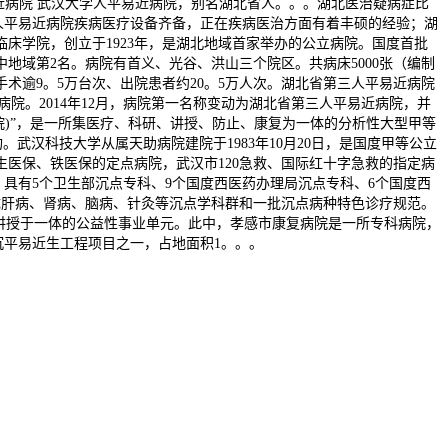
近病院 武汉大学人平易近病院，别名湖北省人。。。湖北医治疑病症比
人平易近病院疾病医疗设备齐备，正在疾病医治方面有着丰硕的经验；湖
床学院，创立于1923年，是湖北地域首家举办的公立病院。国度首批
地域第2名。病院有首义、光谷、洪山三个院区。共病床5000张（编制
、手术逾9。5万台次、出院患者约20。5万人次。湖北省第三人平易近病院
病院。2014年12月，病院第一名称变动为湖北省第三人平易近病院，并
)”，是一所集医疗、科研、讲授、防止、康复为一体的分析性大型甲等
武汉科技大学从属天助病院建院于1983年10月20日，是国度甲等公立
医保、铁医保的定点病院，武汉市120急救、国际红十字急救的指定病
具有5个卫生部沉点专科、9个国度西医药办理局沉点专科、6个国度西
成肝病、肾病、脑病、针灸等沉点学科群和一批沉点病种特色诊疗规范。
讲授于一体的公益性事业单元。此中，孝感市康复病院是一所专科病院，
个严沉平易近生工程项目之一，占地面积1。。。