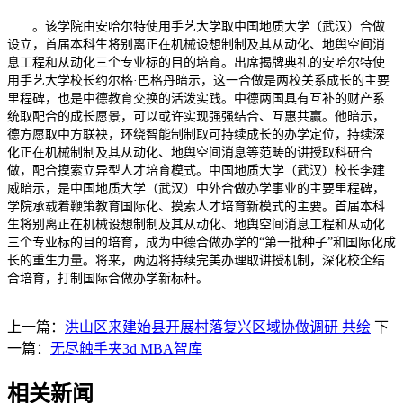
。该学院由安哈尔特使用手艺大学取中国地质大学（武汉）合做
设立，首届本科生将别离正在机械设想制制及其从动化、地舆空间消
息工程和从动化三个专业标的目的培育。出席揭牌典礼的安哈尔特使
用手艺大学校长约尔格·巴格丹暗示，这一合做是两校关系成长的主要
里程碑，也是中德教育交换的活泼实践。中德两国具有互补的财产系
统取配合的成长愿景，可以或许实现强强结合、互惠共赢。他暗示，
德方愿取中方联袂，环绕智能制制取可持续成长的办学定位，持续深
化正在机械制制及其从动化、地舆空间消息等范畴的讲授取科研合
做，配合摸索立异型人才培育模式。中国地质大学（武汉）校长李建
威暗示，是中国地质大学（武汉）中外合做办学事业的主要里程碑，
学院承载着鞭策教育国际化、摸索人才培育新模式的主要。首届本科
生将别离正在机械设想制制及其从动化、地舆空间消息工程和从动化
三个专业标的目的培育，成为中德合做办学的“第一批种子”和国际化成
长的重生力量。将来，两边将持续完美办理取讲授机制，深化校企结
合培育，打制国际合做办学新标杆。
上一篇：
洪山区来建始县开展村落复兴区域协做调研 共绘
下
一篇：
无尽触手夹3d MBA智库
相关新闻