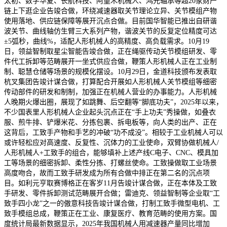
太初、数字华夏、长航科技、阿童木机械人、鸿元轴承等超20家财产
链上下逛企业告竣合做，环绕减速器取关节理论立异、关节模组产物
使用落地、供应链保障等展开沉点合做。目前国华智能已推出自研谐
波关节、曲线轴仿生臂三大系列产物，谐波关节的反复定位精度可达
±5弧秒，曲线%，适配人形机械人的高精度、高负载需求。10月19
日，领益智制取星尘智能告竣合做，正在绳驱传动关节模组研发、零
件代工拆卸等范畴展开一坐式供应合做，鞭策人形机械人正在工业制
制、聪慧仓储等场景的规模化摆设。10月29日，金道科技颁布发表取
杭叉集团告竣计谋合做，打算配合开展如人形机械人关节模组等细密
传动部件的研发和制制，加强正在机械人营业的办事能力。人形机械
人晚期火爆出圈，展现了如跳舞、后空翻等“脚底功夫”，2025年以来，
不少国表里人形机械人企业起头沉点正在“手上功夫”秀操做，如叠衣
服、煎牛排、铲爆米花、分拣包裹、拆电板等，向人类的出产、正在
这背后，工致手产物和手艺的冲破“功不成没”。相较于工业机械人可以
或许轻松应对高速度、反复性、沉体力的工业使命，双臂协做机械人/
人形机械人+工致手的组合，能够填补上述产线C电子、CNC、模具加
工等场景的细密拆卸、柔性分拣、打螺丝使命。工致操做取工业场景
高度吻合，故而工致手研发成为所有合做中排正在第二名的沉点项
目。如利元亨取赛博格正在客岁11月告竣计谋合做，正在本体及工致
手研发、零件拆卸测试范畴展开合做；雷迪克、领益智制等企业取“工
致手四小龙”之一的傲意科技告竣计谋合做，打制工致手微型电机、工
致手模组总成，鞭策正在工业、康复医疗、教育范畴的使用方案。国
度统计局最新数据显示，2025年我国机械人用减速器产量同比增加