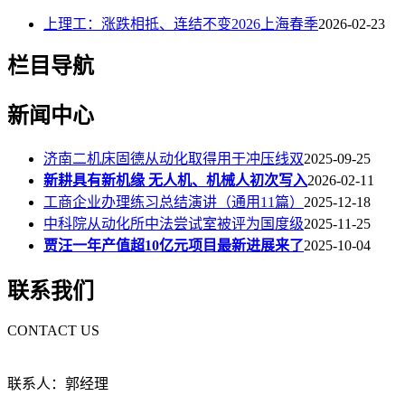
上理工：涨跌相抵、连结不变2026上海春季
2026-02-23
栏目导航
新闻中心
济南二机床固德从动化取得用于冲压线双
2025-09-25
新耕具有新机缘 无人机、机械人初次写入
2026-02-11
工商企业办理练习总结演讲（通用11篇）
2025-12-18
中科院从动化所中法尝试室被评为国度级
2025-11-25
贾汪一年产值超10亿元项目最新进展来了
2025-10-04
联系我们
CONTACT US
联系人：郭经理