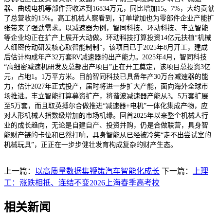
器、曲线电机等部件营收达到16834万元，同比增加15。7%，大约贡献
了总营收的15%。高工机械人察看到，订单增加也为零部件企业产能扩
张带来了强劲需求。以减速器为例，智同科技、环动科技、丰立智能
等企业均正在扩产上展开大动做。环动科技打算投资14亿元扶植“机械
人细密传动研发核心取智能制制”，该项目已于2025年8月开工，建成
后估计构成年产32万套RV减速器的出产能力。2025年4月，智同科技
“高细密减速机研发及总部出产项目”正在开工奠定，该项目总投资3亿
元，占地1。1万平方米。目前智同科技已具备年产30万台减速器的能
力，估计2027年正式投产，届时将进一步扩大产能，面向海外全球市
场推进。丰立智能打算募资扩产，将谐波减速器产能从3。5万套扩展
至5万套，而且取英搏尔合做推进“减速器+电机”一体化集成产物，应
对人形机械人指数级增加的市场机缘。回首2025年以来整个机械人行
业的成长趋向，无论是自建自产、投资并购，仍是合做联营，具身智
能财产链的卡位和已然打响，具身智能从已经被冷笑“走不出尝试室的
机械玩具”，正正在一步步健壮发育构成复杂的财产生态。
上一篇：
以高质量数据集鞭策汽车智能化成长
下一篇：
上理
工：涨跌相抵、连结不变2026上海春季高考校
相关新闻