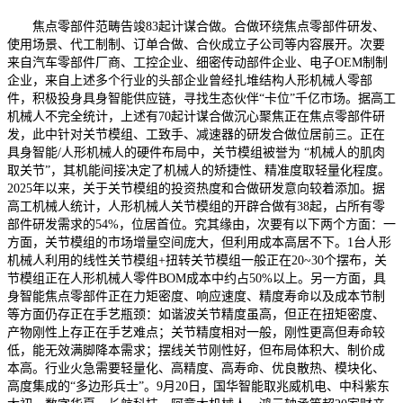
焦点零部件范畴告竣83起计谋合做。合做环绕焦点零部件研发、
使用场景、代工制制、订单合做、合伙成立子公司等内容展开。次要
来自汽车零部件厂商、工控企业、细密传动部件企业、电子OEM制制
企业，来自上述多个行业的头部企业曾经扎堆结构人形机械人零部
件，积极投身具身智能供应链，寻找生态伙伴“卡位”千亿市场。据高工
机械人不完全统计，上述有70起计谋合做沉心聚焦正在焦点零部件研
发，此中针对关节模组、工致手、减速器的研发合做位居前三。正在
具身智能/人形机械人的硬件布局中，关节模组被誉为 “机械人的肌肉
取关节”，其机能间接决定了机械人的矫捷性、精准度取轻量化程度。
2025年以来，关于关节模组的投资热度和合做研发意向较着添加。据
高工机械人统计，人形机械人关节模组的开辟合做有38起，占所有零
部件研发需求的54%，位居首位。究其缘由，次要有以下两个方面：一
方面，关节模组的市场增量空间庞大，但利用成本高居不下。1台人形
机械人利用的线性关节模组+扭转关节模组一般正在20~30个摆布，关
节模组正在人形机械人零件BOM成本中约占50%以上。另一方面，具
身智能焦点零部件正在力矩密度、响应速度、精度寿命以及成本节制
等方面仍存正在手艺瓶颈：如谐波关节精度虽高，但正在扭矩密度、
产物刚性上存正在手艺难点；关节精度相对一般，刚性更高但寿命较
低，能无效满脚降本需求；摆线关节刚性好，但布局体积大、制价成
本高。行业火急需要轻量化、高精度、高寿命、优良散热、模块化、
高度集成的“多边形兵士”。9月20日，国华智能取兆威机电、中科紫东