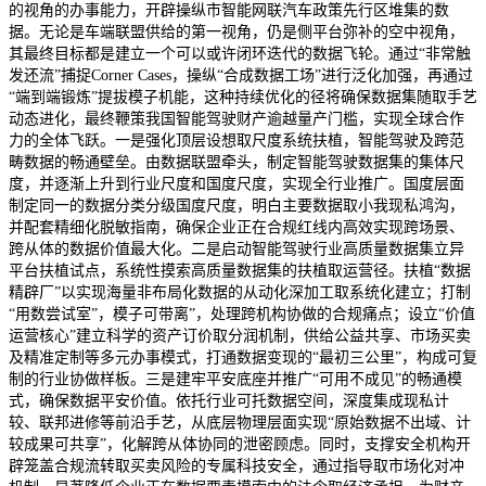
的视角的办事能力，开辟操纵市智能网联汽车政策先行区堆集的数
据。无论是车端联盟供给的第一视角，仍是侧平台弥补的空中视角，
其最终目标都是建立一个可以或许闭环迭代的数据飞轮。通过“非常触
发还流”捕捉Corner Cases，操纵“合成数据工场”进行泛化加强，再通过
“端到端锻炼”提拔模子机能，这种持续优化的径将确保数据集随取手艺
动态进化，最终鞭策我国智能驾驶财产逾越量产门槛，实现全球合作
力的全体飞跃。一是强化顶层设想取尺度系统扶植，智能驾驶及跨范
畴数据的畅通壁垒。由数据联盟牵头，制定智能驾驶数据集的集体尺
度，并逐渐上升到行业尺度和国度尺度，实现全行业推广。国度层面
制定同一的数据分类分级国度尺度，明白主要数据取小我现私鸿沟，
并配套精细化脱敏指南，确保企业正在合规红线内高效实现跨场景、
跨从体的数据价值最大化。二是启动智能驾驶行业高质量数据集立异
平台扶植试点，系统性摸索高质量数据集的扶植取运营径。扶植“数据
精辟厂”以实现海量非布局化数据的从动化深加工取系统化建立；打制
“用数尝试室”，模子可带离”，处理跨机构协做的合规痛点；设立“价值
运营核心”建立科学的资产订价取分润机制，供给公益共享、市场买卖
及精准定制等多元办事模式，打通数据变现的“最初三公里”，构成可复
制的行业协做样板。三是建牢平安底座并推广“可用不成见”的畅通模
式，确保数据平安价值。依托行业可托数据空间，深度集成现私计
较、联邦进修等前沿手艺，从底层物理层面实现“原始数据不出域、计
较成果可共享”，化解跨从体协同的泄密顾虑。同时，支撑安全机构开
辟笼盖合规流转取买卖风险的专属科技安全，通过指导取市场化对冲