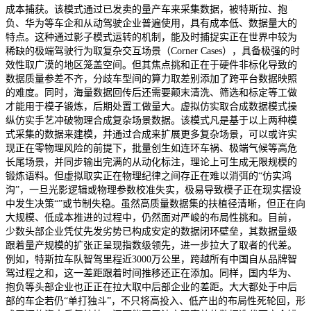
成本捕获。该模式通过已发卖的量产车来采集数据，被特斯拉、抱
负、华为等车企和从动驾驶企业普遍使用，具有成本低、数据量大的
特点。这种通过影子模式运转的机制，能及时捕捉实正在世界中较为
稀缺的极端驾驶行为取复杂交互场景（Corner Cases），具备极强的时
效性取广漠的地区笼盖空间。但其焦点挑和正在于硬件非标化导致的
数据质量参差不齐，分歧车型间的算力取差别添加了跨平台数据映照
的难度。同时，海量数据回传后还需要颠末清洗、筛选和标定等工做
才能用于模子锻炼，后期处置工做量大。虚拟仿实取合成数据模式操
纵仿实手艺冲破物理合成复杂场景数据。该模式凡是基于以上两种模
式采集的数据来建模，并通过合成来扩展更多复杂场景，可以或许实
现正在零物理风险的前提下，批量创生如连环车祸、极端气候等高危
长尾场景，并同步输出完满的从动化标注，理论上可生成无限规模的
锻炼语料。但虚拟取实正在物理纪律之间存正在难以消弭的“仿实鸿
沟”，一旦光影逻辑或物理参数校准失实，极易导致模子正在现实摆设
中发生决策“”或节制失稳。虽然高质量数据集的扶植径清晰，但正在向
大规模、低成本推进的过程中，仍然面对严峻的布局性挑和。目前，
少数头部企业凭仗先发劣势已构成安定的数据闭环壁垒，其数据量级
跟着量产规模的扩张正呈现指数级领先，进一步拉大了取者的代差。
例如，特斯拉车队智驾里程近3000万公里，跨越所有中国自从品牌智
驾过程之和，这一差距跟着时间推移还正在添加。同样，国内华为、
抱负等头部企业也正正在拉大取中后部企业的差距。大大都处于中后
部的车企若仍“单打独斗”，不只将高投入、低产出的布局性死轮回，形