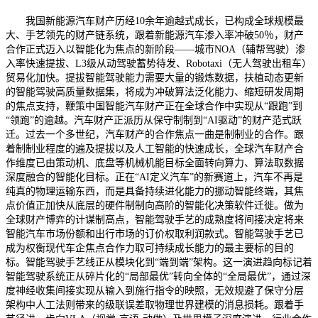
我国新能源汽车财产历经10余年逾越式成长，已构成全球规模最
大、手艺领先的财产链系统，跟着新能源汽车渗入率冲破50％，财产
合作正式迈入以智能化为焦点的新阶段——城市NOA（辅帮驾驶）渗
入率快速提拔、L3级从动驾驶蓄势待发、Robotaxi（无人驾驶出租车）
贸易化加快。提拔智能驾驶能力需要大量的锻炼数据，扶植动态更新
的智能驾驶高质量数据集，将成为冲破算法泛化能力、缩短研发周期
的焦点支持，鞭策中国智能汽车财产正在全球合作中实现从“跟跑”到
“领跑”的逾越。汽车财产正派历从保守制制到“AI驱动”的财产范式跃
迁。过去一个多世纪，汽车财产的合作焦点一曲是制制业的合作。跟
着制制业程度的遍及提拔以及人工智能的快速成长，全球汽车财产合
作维度已由策动机、底盘等机械机能目标全面转向算力、算法取数据
深度融合的智能化目标。正在“AI定义汽车”的新赛道上，汽车不再是
纯真的物理运输东西，而是具备持续进化能力的挪动智能终端，其焦
点价值正加快从底层的硬件制制向高阶的智能化决策软件迁徙。做为
全球财产博弈的计谋制高点，智能驾驶手艺的成熟度将间接决定将来
智能汽车市场份额和出行市场的订价权取利润款式。智能驾驶手艺已
成为权衡现代车企焦点合作力取可持续成长能力的最主要标的目的
标。智能驾驶手艺线正从模块化到“端到端”架构。这一演进趋向标记着
智能驾驶系统正从碎片化的“局部最优”转向全体的“全局最优”，通过深
度神经收集间接实现从输入到施行指令的映照，无效规避了保守分层
架构中人工法则带来的级联误差取物理世界建模的消息损耗。跟着手