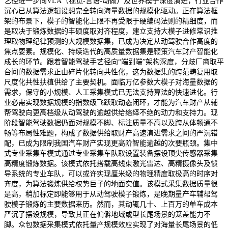
艺径进一步向VLA（视觉-言语-动做）及世界模子深度演进，行业合作
沉心已从算法逻辑设想完全转向海量数据的规模化驱动。正在算法框
架的布景下，模子的智能化上限不再受限于硬编码法则的精细度，而
是取决于锻炼数据的丰硕度取对齐程度，建立支持大模子进修常识推
理取物理纪律预测的大规模数据集，已成为决定从动驾驶合作高度的
焦点要素。规模化、持续迭代的高质量数据集是鞭策汽车财产智能化
成长的环节。跟着智能驾驶手艺径向“端到端”架构深度，分歧厂商取平
台间的数据需求正由碎片化转向共性化，这为数据集的跨范畴复用取
尺度化共性扶植供给了主要契机。面临万亿参数大模子对海量数据的
需求，保守的小规模、人工采集模式已无法支持算法的快速进化。行
业必需实现数据规模的指数级飞跃取动态闭环，才能为汽车财产从辅
帮驾驶向更高档级从动驾驶的逾越供给络绎不绝的动力和支持力。现
阶段智能驾驶数据仍面对规模不脚、标注质量不高以及跨从体畅通不
畅等布局性难题，构成了数据供给取财产高速演进需求之间的严沉错
配，已成为限制我国汽车财产实现更高阶智能逾越的次要瓶颈。集中
式专业采集车模式通过专业采集车队取设置装备摆设顶尖传感器采集
高精度锻炼数据。该模式依托搭载高线束激光雷达、高精摄像头及惯
导系统的专业车队，可以或许实现厘米级的物理精度取极高的时序对
齐度，为算法锻炼供给权势巨子的地面实值。该模式采集数据质量很
是高，稍加标定即能够用于从动驾驶模子锻炼，是晚期量产车辅帮驾
驶模子锻炼的主要数据来历。然而，其动辄几十、上百万的单车成本
严沉了摆设规模，导致其正在偏僻地域或型长尾场景的笼盖能力不
脚。众包数据采集模式依托量产规模效应实现了对海量长尾场景的低