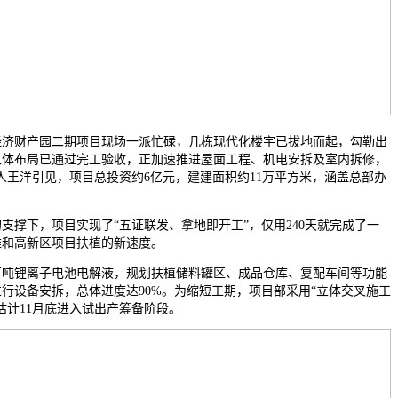
财产园二期项目现场一派忙碌，几栋现代化楼宇已拔地而起，勾勒出
从体布局已通过完工验收，正加速推进屋面工程、机电安拆及室内拆修，
人王洋引见，项目总投资约6亿元，建建面积约11万平方米，涵盖总部办
下，项目实现了“五证联发、拿地即开工”，仅用240天就完成了一
雅和高新区项目扶植的新速度。
万吨锂离子电池电解液，规划扶植储料罐区、成品仓库、复配车间等功能
行设备安拆，总体进度达90%。为缩短工期，项目部采用“立体交叉施工
估计11月底进入试出产筹备阶段。