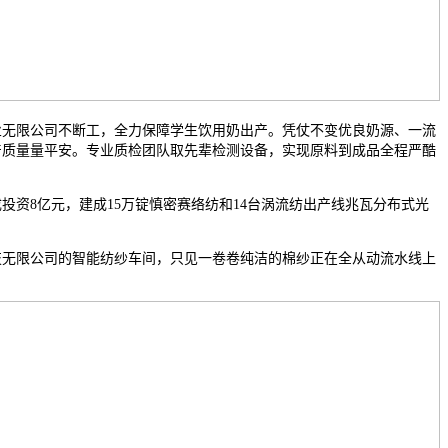
限公司不断工，全力保障学生饮用奶出产。凭仗不变优良奶源、一流
产质量量平安。专业质检团队取先辈检测设备，实现原料到成品全程严酷
8亿元，建成15万锭慎密赛络纺和14台涡流纺出产线兆瓦分布式光
限公司的智能纺纱车间，只见一卷卷纯洁的棉纱正在全从动流水线上