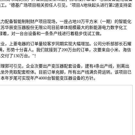
工。”德基广场项目相关担任人引见，“项目A地块起头进行第2道支持梁
配备智能制制财产项目现场，一座占地10万平方米（一期）的智能化
江苏华辰变压器股份无限公司目前单体规模最大的新能源电力数字化工
忙碌着，对一台台设备和一条条产线进行着稳步伐试工做。
，上菱电器的订单量较客岁同期实现大幅增加。公司分析部部长石耀
满，形势十分喜人。我们就接到了200万台的订单，次要来自小米、海信
付了130万台。”！
郭可引见，企业次要出产变压器配套设备，建有4条出产线，别离出
电坐外壳取配套柜体。目前订单充脚，所有出产线满负荷运转。该项目已
本年岁尾可实现年产4000台智能变压器设备的方针。