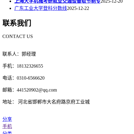
上海大学机械考研就业交通设备取节制专
2025-12-20
广东工业大学登科分数线
2025-12-22
联系我们
CONTACT US
联系人：郭经理
手机：18132326655
电话：0310-6566620
邮箱：441520902@qq.com
地址： 河北省邯郸市大名府路京府工业城
分享
手机
分类