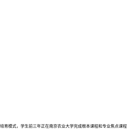
”培育模式，学生前三年正在南京农业大学完成根本课程和专业焦点课程