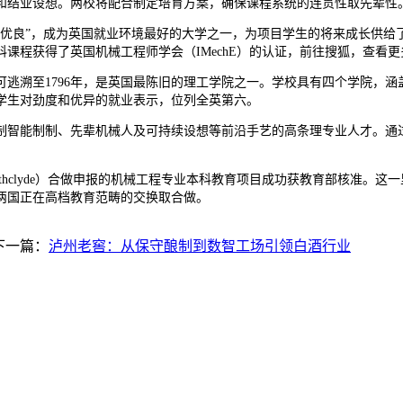
和结业设想。两校将配合制定培育方案，确保课程系统的连贯性取先辈性
良”，成为英国就业环境最好的大学之一，为项目学生的将来成长供给
课程获得了英国机械工程师学会（IMechE）的认证，前往搜狐，查看更
至1796年，是英国最陈旧的理工学院之一。学校具有四个学院，涵盖
高学生对劲度和优异的就业表示，位列全英第六。
智能制制、先辈机械人及可持续设想等前沿手艺的高条理专业人才。通过
 Strathclyde）合做申报的机械工程专业本科教育项目成功获教育部核
英两国正在高档教育范畴的交换取合做。
下一篇：
泸州老窖：从保守酿制到数智工场引领白酒行业