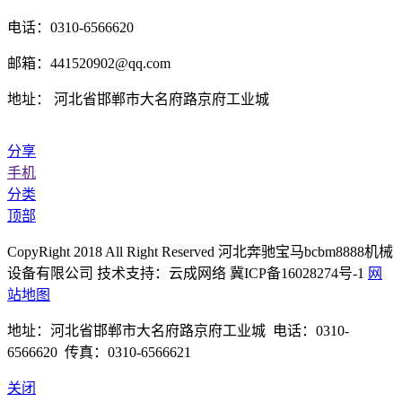
电话：0310-6566620
邮箱：441520902@qq.com
地址： 河北省邯郸市大名府路京府工业城
分享
手机
分类
顶部
CopyRight 2018 All Right Reserved 河北奔驰宝马bcbm8888机械
设备有限公司 技术支持：云成网络 冀ICP备16028274号-1
网
站地图
地址：河北省邯郸市大名府路京府工业城 电话：0310-
6566620 传真：0310-6566621
关闭