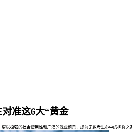
对准这6大“黄金
更以极强的社会使用性和广漠的就业前景，成为无数考生心中的抱负之