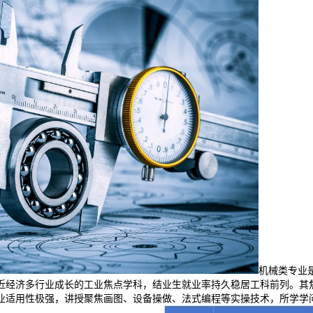
机械类专业
近经济多行业成长的工业焦点学科，结业生就业率持久稳居工科前列。其
业适用性极强，讲授聚焦画图、设备操做、法式编程等实操技术，所学学