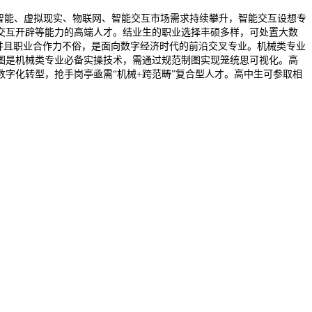
智能、虚拟现实、物联网、智能交互市场需求持续攀升，智能交互设想专
交互开辟等能力的高端人才。结业生的职业选择丰硕多样，可处置大数
，并且职业合作力不俗，是面向数字经济时代的前沿交叉专业。机械类专业
图是机械类专业必备实操技术，需通过规范制图实现笼统思可视化。高
字化转型，抢手岗亭亟需“机械+跨范畴”复合型人才。高中生可参取相