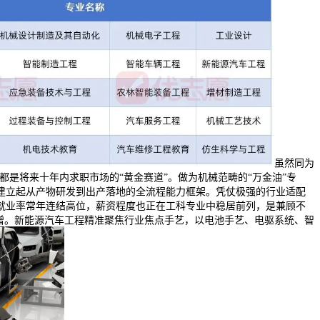
虽然同为
都是将来十年内求职市场的“黄金赛道”。做为机械范畴的“万金油”专
建立起从产物研发到出产落地的全流程能力框架。凭仗极强的行业适配
就业率常年连结高位，薪资程度也正在工科专业中稳居前列，是兼顾不
增。新能源汽车工程精准聚焦行业焦点手艺，以电池手艺、电驱系统、智