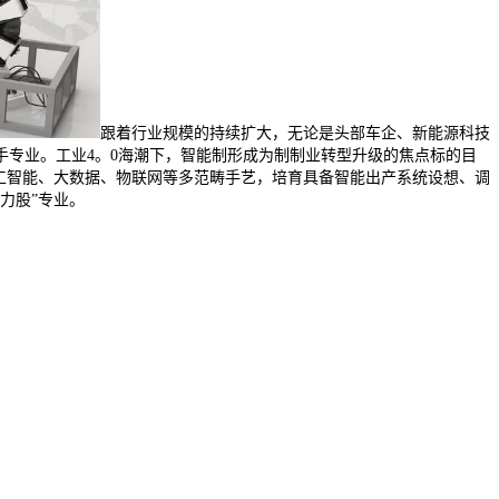
跟着行业规模的持续扩大，无论是头部车企、新能源科技
专业。工业4。0海潮下，智能制形成为制制业转型升级的焦点标的目
工智能、大数据、物联网等多范畴手艺，培育具备智能出产系统设想、调
力股”专业。