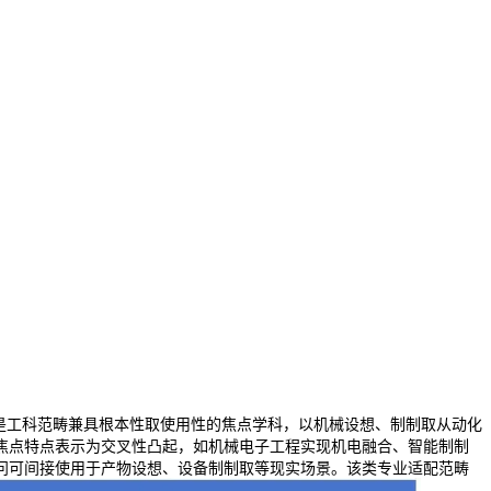
是工科范畴兼具根本性取使用性的焦点学科，以机械设想、制制取从动化
焦点特点表示为交叉性凸起，如机械电子工程实现机电融合、智能制制
问可间接使用于产物设想、设备制制取等现实场景。该类专业适配范畴