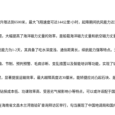
达到6500米，最大飞翔速度可达144公里/小时，起降期间抗风能力
，大幅提高了海洋磁力丈量的效率，是船载海洋磁力丈量和航空磁力丈量
，续航能力为1-2天，其具备了吃水深度浅、通信距离长，续航能力强等特
、节制、预判预警、毛病诊断、变乱措置以及智能培训等功能，实现了
时，显著提拔运输效率，最大越障高度达30厘米，能矫捷应对凸起石块、
具有钻探成本低、功课效率高、受恶劣气候影响小等特点，可以或许适配于
在海南省文昌木兰湾锆铪矿查询拜访区举行，勾当展现了中国地调局和国