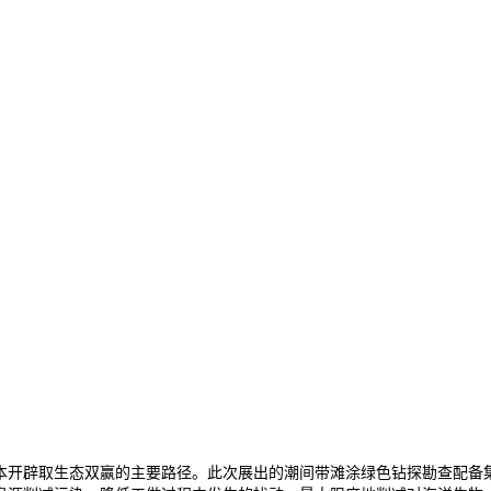
开辟取生态双赢的主要路径。此次展出的潮间带滩涂绿色钻探勘查配备集