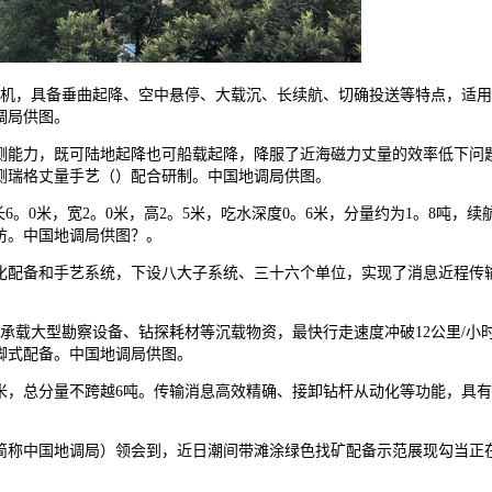
，具备垂曲起降、空中悬停、大载沉、长续航、切确投送等特点，适用升限
调局供图。
力，既可陆地起降也可船载起降，降服了近海磁力丈量的效率低下问题
测瑞格丈量手艺（）配合研制。中国地调局供图。
6。0米，宽2。0米，高2。5米，吃水深度0。6米，分量约为1。8吨
访。中国地调局供图？。
备和手艺系统，下设八大子系统、三十六个单位，实现了消息近程传输
承载大型勘察设备、钻探耗材等沉载物资，最快行走速度冲破12公里/小
脚式配备。中国地调局供图。
0米，总分量不跨越6吨。传输消息高效精确、接卸钻杆从动化等功能，
简称中国地调局）领会到，近日潮间带滩涂绿色找矿配备示范展现勾当正