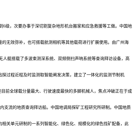
达到6级，次要办事于深切割复杂地形机台搬家和应急救援等工做。中国地
的无效弥补，也可搭载航测相机等其他载荷进行扩展使用。由广州海
点。无人艇搭载了多波束测深系统、双频侧扫声呐系统等查询拜访设备，高
钻探过程近程及时监测取智能阐发决策，建立了一体化的监测节制机
是目前全球载分量最大、行驶速度最快的多脚机械人，焦点冲破正在于成
国内支流的地质查询拜访船。中国地调局探矿工程研究所研制。中国地质
内相关单元研制的一系列智能化、绿色化、规模化的绿色找矿配备，此