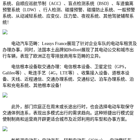
系统、自顺应巡航节制（ACC）、盲点检测系统（BSD）、车道偏离
预警系统（LDW）、行人检测、碰撞预警、碰撞防止系统、一般预警
系统、从动减轻系统、应变仪、压力垫、夜视系统、其他驾驶辅帮系
统！
电动汽车范畴：Leasys France展现了针对企业车队的电动车租赁及
办理办事，同时，法国本土品牌如Bolloré展现了其电动公交和城市出
行车辆，表现了欧洲正在零排放商用车范畴的立异。
电信根本设备取交通办理：电信根本设备、卫星定位（GPS，
Galileo等）、毗连手艺（4G，LTE等）、收集接入设备、道根本设
备、天线、近程通信、交通办理系统、交通标记、泊车办理系统、泊
车和充电系统、其他根本设备！
此外，部门炊庭正在周末或长途出行时，也会选择电动车取保守
交通体例连系，表现出多模式出行的需求趋向。这种矫捷出行模式促
使制制商和运营商开辟更适合城市及近郊利用的车型和办事方案。