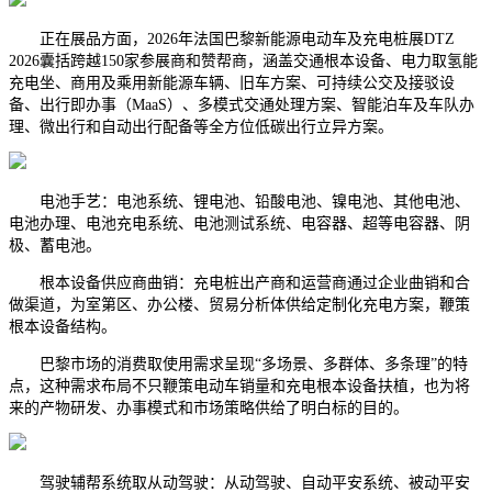
正在展品方面，2026年法国巴黎新能源电动车及充电桩展DTZ
2026囊括跨越150家参展商和赞帮商，涵盖交通根本设备、电力取氢能
充电坐、商用及乘用新能源车辆、旧车方案、可持续公交及接驳设
备、出行即办事（MaaS）、多模式交通处理方案、智能泊车及车队办
理、微出行和自动出行配备等全方位低碳出行立异方案。
电池手艺：电池系统、锂电池、铅酸电池、镍电池、其他电池、
电池办理、电池充电系统、电池测试系统、电容器、超等电容器、阴
极、蓄电池。
根本设备供应商曲销：充电桩出产商和运营商通过企业曲销和合
做渠道，为室第区、办公楼、贸易分析体供给定制化充电方案，鞭策
根本设备结构。
巴黎市场的消费取使用需求呈现“多场景、多群体、多条理”的特
点，这种需求布局不只鞭策电动车销量和充电根本设备扶植，也为将
来的产物研发、办事模式和市场策略供给了明白标的目的。
驾驶辅帮系统取从动驾驶：从动驾驶、自动平安系统、被动平安