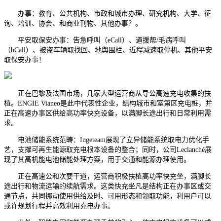
办事：教育、公共机构、市政和城市办理、研究机构、大学、征
询、培训、协会、和商业刊物、其他办事？。
平安取保安办事：告急呼叫（eCall）、道援帮/毛病呼叫
（bCall）、被盗车辆取找回、地舆围栏、近程减速取停机、其他平安
取保安办事！
正在巴黎及法国市场，几家大型运营商从导公高速充电收集的扶
植。ENGIE Vianeo是此中代表性企业，结构城市和室第区充电桩，并
正在高速办事区供给高功率快充设备，以满脚长途出行和日常利用需
求。
电池储能系统范畴：Ingeteam展现了立异储能系统取电力优化手
艺，支撑可再生能源取充电根本设备的整合；同时，公司Leclanché展
现了其高机能电池储能处理方案，用于交通和能源办理使用。
正在高速公和次要干道，运营商积极扶植高功率快充坐，满脚长
途出行和物流运输的续航需求。这类快充坐凡是结构正在办事区或交
通节点，共同挪动使用供给及时、可用形态和领取功能，利用户可以
或许规划行程并高效利用充电办事。