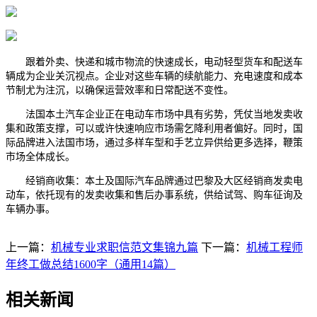
跟着外卖、快递和城市物流的快速成长，电动轻型货车和配送车
辆成为企业关沉视点。企业对这些车辆的续航能力、充电速度和成本
节制尤为注沉，以确保运营效率和日常配送不变性。
法国本土汽车企业正在电动车市场中具有劣势，凭仗当地发卖收
集和政策支撑，可以或许快速响应市场需乞降利用者偏好。同时，国
际品牌进入法国市场，通过多样车型和手艺立异供给更多选择，鞭策
市场全体成长。
经销商收集：本土及国际汽车品牌通过巴黎及大区经销商发卖电
动车，依托现有的发卖收集和售后办事系统，供给试驾、购车征询及
车辆办事。
上一篇：
机械专业求职信范文集锦九篇
下一篇：
机械工程师
年终工做总结1600字（通用14篇）
相关新闻