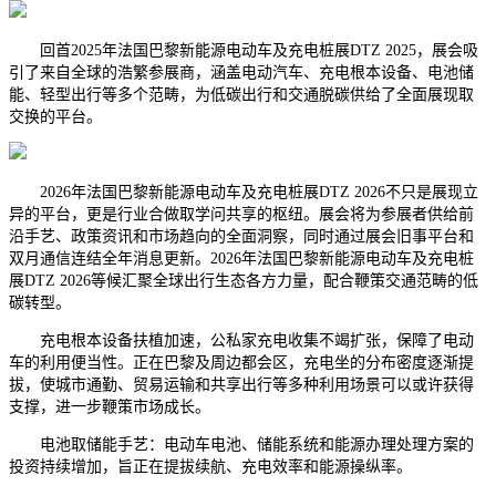
回首2025年法国巴黎新能源电动车及充电桩展DTZ 2025，展会吸
引了来自全球的浩繁参展商，涵盖电动汽车、充电根本设备、电池储
能、轻型出行等多个范畴，为低碳出行和交通脱碳供给了全面展现取
交换的平台。
2026年法国巴黎新能源电动车及充电桩展DTZ 2026不只是展现立
异的平台，更是行业合做取学问共享的枢纽。展会将为参展者供给前
沿手艺、政策资讯和市场趋向的全面洞察，同时通过展会旧事平台和
双月通信连结全年消息更新。2026年法国巴黎新能源电动车及充电桩
展DTZ 2026等候汇聚全球出行生态各方力量，配合鞭策交通范畴的低
碳转型。
充电根本设备扶植加速，公私家充电收集不竭扩张，保障了电动
车的利用便当性。正在巴黎及周边都会区，充电坐的分布密度逐渐提
拔，使城市通勤、贸易运输和共享出行等多种利用场景可以或许获得
支撑，进一步鞭策市场成长。
电池取储能手艺：电动车电池、储能系统和能源办理处理方案的
投资持续增加，旨正在提拔续航、充电效率和能源操纵率。