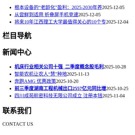
根本设备的“老龄化”盈利：2025-2030年养
2025-12-05
从尝鲜到适用 折叠屏手机竞速
2025-12-05
将来10年江西理工大学最值得关心的10个专
2025-12-04
栏目导航
新闻中心
机床行业相关公司十强_二季度概念股毛利
2025-10-28
智能农机让农人“慧”种地
2025-11-13
奔跑AMG 优惠政策
2025-10-20
前三季度湖南工程机械出口2557亿元同比增
2025-10-25
四川成苑航密科技无限公司成立 注册本钱
2025-11-04
联系我们
CONTACT US