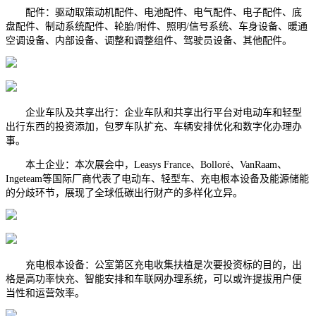
配件：驱动取策动机配件、电池配件、电气配件、电子配件、底
盘配件、制动系统配件、轮胎/附件、照明/信号系统、车身设备、暖通
空调设备、内部设备、调整和调整组件、驾驶员设备、其他配件。
企业车队及共享出行：企业车队和共享出行平台对电动车和轻型
出行东西的投资添加，包罗车队扩充、车辆安排优化和数字化办理办
事。
本土企业：本次展会中，Leasys France、Bolloré、VanRaam、
Ingeteam等国际厂商代表了电动车、轻型车、充电根本设备及能源储能
的分歧环节，展现了全球低碳出行财产的多样化立异。
充电根本设备：公室第区充电收集扶植是次要投资标的目的，出
格是高功率快充、智能安排和车联网办理系统，可以或许提拔用户便
当性和运营效率。