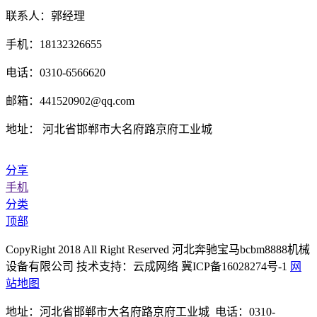
联系人：郭经理
手机：18132326655
电话：0310-6566620
邮箱：441520902@qq.com
地址： 河北省邯郸市大名府路京府工业城
分享
手机
分类
顶部
CopyRight 2018 All Right Reserved 河北奔驰宝马bcbm8888机械
设备有限公司 技术支持：云成网络 冀ICP备16028274号-1
网
站地图
地址：河北省邯郸市大名府路京府工业城 电话：0310-