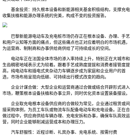
基金投资：持久根本设备和新能源相关基金积极结构，支撑充电
收集扶植和能源办理系统的完美，构成不变的投资报答。
巴黎新能源电动车及充电桩市场仍存正在根本设备、办理、手艺
和用户认知等方面的痛点，但这些痛点也正对应着明白的市场机遇，
为运营商、制制商和办事供给商供给了可持续成长的空间。
电动车正在法国全体市场的渗入率持续上升，特别正在大城市和
生齿稠密地域表示尤为较着。跟着手艺成熟度提拔和消费者接管度提
高，纯电动车和插电式夹杂动力车辆逐步成为家庭和企业用户的首
选，市场布局呈现向低碳、可持续出行模式改变的趋向。
企业计谋合做：大型企业和运营商通过合做或结合开辟形式进入
市场，鞭策根本设备扶植和办事立异，同时优化资本设置装备摆设。
企业取充电根本设备供应商的合做较为常见，企业通过租赁或间
接采购体例，为员工车队或物流车队配备电动车和充电设备。正在合
做过程中，供应商供给车辆办理、充电安拆和办事，确保车队高效运
营，同时企业能够削减运营成本和办理压力。
汽车舒服性：近程诊断、礼宾办事、充电系统、按需付费