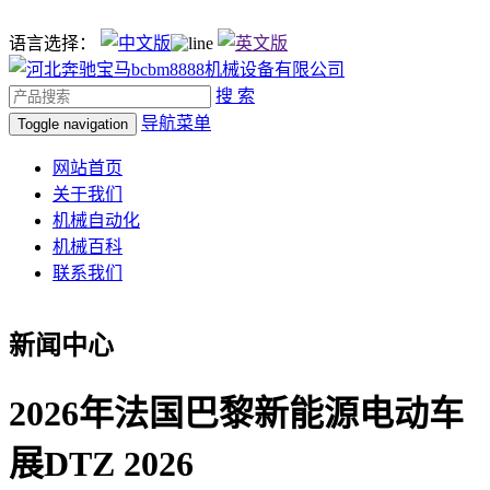
语言选择：
搜 索
导航菜单
Toggle navigation
网站首页
关于我们
机械自动化
机械百科
联系我们
新闻中心
2026年法国巴黎新能源电动车
展DTZ 2026