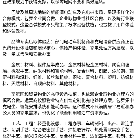
在政策规划中获得支撑，以保障电网不变和高效运转。
巴黎及其周边地域的新能源电动车及充电桩市场，呈现多样化的
合做模式，包罗企业间合做、企业取物业或社区合做、以及跨行业联
盟模式。这些合做模式不只鞭策了根本设备扶植，也提拔了用户体验
和运营效率。
品牌专卖店取体验店：部门电动车制制商和充电设备供应商正在
巴黎开设体验店和展现核心，供给产物体验、充电处理方案展现，以
及一坐式售后和安拆办事。
金属：材料、组件及半成品、金属材料轻金属材料、陶瓷和玻
璃、概况手艺、纳米材料和智能材料、复合材料、树脂、添加剂、辅
帮材料和填料、纤维、长丝和粗纱、织物、复合材料、塑料、纺织材
料、天然材料、自顺应材料、其他材料。
室第区和贸易物业的充电设备扶植，也依赖企业取物业办理方的
慎密合做。运营商按照物业特点供给定制化充电处理方案，包罗集中
充电坐、智能安排系统和能耗办事。这种模式不只满脚居平易近和办
公人员的充电需求，也优化了能源利用和泊车资本办理。
工艺、工程：轻量化设想、工程办事、车辆制制、出产、毗连手
艺、切割手艺、粘合取密封手艺、焊接取钎焊、热处置取实空手艺、
概况手艺、纳米取微米手艺、复合材料手艺、适配器手艺、锻制、粉