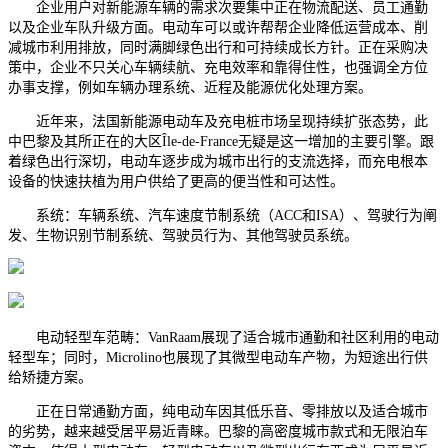
企业用户对新能源车辆的需求次要集中正在物流配送、员工通勤
以及企业车队升级方面。电动车可以或许帮帮企业降低运营成本、削
减城市利用排放，同时满脚绿色出行和可持续成长方针。正在采购决
策中，企业不只关心车辆续航、充电效率和靠得住性，也强调全方位
办事支撑，例如车辆办理系统、近程及能源优化处理方案。
近年来，法国新能源电动车及充电桩市场呈现持续扩张态势，此
中巴黎及其所正在的大区Île-de-France无疑是这一增加的主要引擎。跟
着绿色出行深切，电动车逐步成为城市出行的支流选择，而充电根本
设备的快速扶植为用户供给了更高的便当性和可达性。
系统：车辆系统、汽车速度节制系统（ACC和ISA）、驾驶行为阐
发、生物识别节制系统、驾驶员行为、其他驾驶员系统。
电动轻型车范畴：VanRaam展现了适合城市通勤和社区利用的电动
轻型车；同时，Microlino也展现了其微型电动车产物，为短途出行供
给矫捷方案。
正在日常通勤方面，纯电动车因其低乐音、零排放以及适合城市
的劣势，越来越受居平易近青睐。巴黎的高密度城市款式和无限泊车