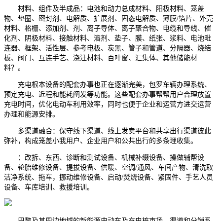
材料、组件及半成品：电池和动力总成材料、阳极材料、笼盖
物、垫圈、密封剂、电解质、扩展剂、固态电解质、薄膜/箔片、外壳
材料、格栅、添加剂、剂、离子导体、离子聚合物、电缆和导线、催
化剂、阴极材料、接触材料、溶剂、垫子、膜、纸张、浆料、电池毗
连器、框架、活性层、参考电极、炭黑、管子和管道、分隔器、烧结
板、阀门、互连手艺、浇注材料、百叶窗、汇集体、其他储能材
料？。
充电根本设备的配套办事也正在逐渐完美，包罗车辆办理系统、
预定充电、近程和能耗阐发等功能。这些配套办事帮帮用户合理放置
充电时间，优化电动车利用效率，同时也便于企业和运营方进交运营
办理和能源安排。
多渠道融合：保守线下渠道、线上发卖平台和共享出行渠道彼此
弥补，构成笼盖小我用户、企业用户和公共出行的多条理收集。
：改拆、东西、诊断和测试设备、机械补缀设备、操做辅帮设
备、轮胎维修设备、提拔设备、供暖、空调/通风、车间产物、清洗取
洁净系统、拖车，挪动维修设备、启动/焚烧设备、紧固件、手艺人员
设备、车库培训、救援培训。
巴黎及其周边地域的新能源电动车及充电桩市场，渠道和分销系