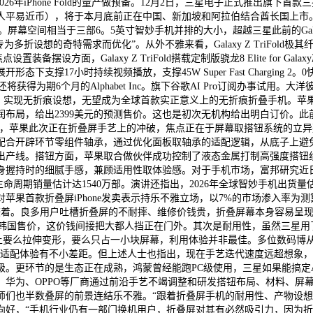
Phone Fold的量产做预备。12月2日，三星电子正式推出旗下首款三折叠智
02元人平易近币），将于本月底前正在中国、新加坡和阿拉伯结合酋长国上市
示屏。屏幕空间相当于三部6。5英寸智妙手机并排的大小，超越三星此前的Galax
折设想的奇特需求而优化”。从外不雅来看，Galaxy Z TriFold
设置装备摆设方面，Galaxy Z TriFold搭载定制版骁龙8 Elite for
17小时持续视频播放，支撑45W Super Fast Charging 2。0快充
还将获得为期6个月的Alphabet Inc。旗下谷歌AI Pro订阅办事
行业核肉痛点，实现无折痕设想，无望成为全球首款实正意义上的无折痕折叠手机。
局，给出2399美元的预测售价。这也是初次无机构给出明白订价。此前，
，苹果此次正在折叠屏手艺上的冲破，焦点正在于屏幕取搭钮系统的立异整合。
合开辟环节零组件轴承，通过优化面板取轴承的适配逻辑，从底子上避免了
建专属出产线。搭钮方面，苹果取合做伙伴成功控制了液态金属打制高强度搭
握持时的细腻手感，兼顾适用性取体验感。对于手机市场，富邦研究近日
，生命周期销量估计达1540万部。演讲还指出，2026年全球智妙手机出货
究对苹果首款折叠屏iPhone发卖表示持乐不雅立场，以7%的市场渗入率为测
仍然较着。良多用户吐槽折叠屏的不耐摔、维修价钱贵，折叠屏幕本身容易
不会低于韩国售价，这价钱间接把大都人挡正在门外。其次是耐用性，虽然三
上要么拉伸变形，要么只占一小块屏幕，利用体验并非最佳。多位数码博从
的适配体验有不小差距。但上述人士也指出，现在手艺迭代速度远超想象
。更环节的是生态正在成熟，鸿蒙曾经能跑PC级使用，三星如果能搞定An
、华为、OPPO等厂商通过前沿手艺不竭调整和研发搭钮布局、材料、屏
师们也半数叠屏的前景连结乐不雅。“跟着折叠屏手机的耐用性、产物设想
向好，“手机行业仍有一部门换机用户，折叠屏对其有必然吸引力，因为折