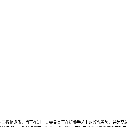
杂的三折叠设备，旨正在进一步突显其正在折叠手艺上的领先劣势，并为高