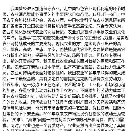
我国曾经进入加速保守农业，走中国特色农业现代化道的环节时
辰，农业消息智能办事手艺的主要感化日益凸显。12月5日～6日，中
国农学会科技谍报分会、省农业厅、中国农业科学院农业消息研究所
正在省市召开全国农业消息智能办事手艺高层论坛。取会专家认为，
农业消息化是现代农业的次要标记，农业消息智能办事是农业消息化
的焦点，是办事“三农”加速农业出产体例改变的主要鞭策力量，是实现
农业可持续成长的主要支持。现代农业的方针是实现农业出产的高
产、优良、高效、生态、平安，而扶植现代农业的次要使命是提高农
业分析出产能力，提高抗风险能力和市场所作能力。但取会专家指
出，新的汗青前提下，我国现代农业的成长面对着新的窘境和潜正在
危机，表示正在劳动力成本渐高，出产不变性较差，农业比力效益不
高，农业可持续成长面对诸多挑和。我国农业20多年来取得的庞大成
绩，一个最根基的、具有决定性的前提就是充脚的廉价农业劳动力，
但近年来，这一劣势正正在逐渐。跟着城镇化、工业化、市场化历程
的加速，多量农业劳动力转移到非农财产，不竭添加的劳动力成本正
正在农业高效方针，农业劳动力量少价高的场合排场，降低了农业财
产的比力收益。现代农业财产既具有保守财产面对的天然灾祸和严沉
疫情等风险峻素，也具有市场合带来的手艺壁垒、价钱波动、国际本
钱等新的不平安要素。2009年以来农产物批发价钱指数的波动更为较
着，“买难”、“卖难”问题一曲搅扰着农产物的出产和消费、供给和需
求。同时，农业也是一个弱质财产，农业天然再出产属性决定了其固