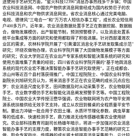
送使用手艺研究方面，“星火科技12396”消息办事热线多个乡镇；中国
农业科技消息网、中国农产物供求消息网曾经成为国内权势巨子的农
业科技消息和农产物供求消息网坐。省农业消息核心通过完美电脑、
电视、德律风“三电合一”和“万万农人短信办事工程”，成长农业短信用
户400多万户。近年来，农业消息数据处置手艺正在数据挖掘、数据融
合，做物发展模仿，出产智能节制，预测预警模子，以及消息处置系
统平台集成等方面的研究和使用都取得了积极进展。针对西部灌溉农
业区的需求，农林科学院开展了“引黄灌区消息化手艺研发取集成示范”
研究；环绕农做物办理，农业科学院开展了大田做物发展模子等方面
的研究；农业大学则正在农业出产专家系统和智能决策系统的研究和
使用方面堆集了贵重的经验；四川省农业科学院开展的“基于地舆消息
系统的现代农业宏不雅决策智能办事手艺研究取使用”，正在成都会、
凉山州等近百个县村落获得推广。中国工程院院士、中国农业科学院
副院长刘旭研究员认为，将来消息手艺正在农业范畴的成长沉点应包
罗：农业消息尺度化手艺，田间数据及时从动采集手艺，农业物联网
手艺，农业数字模仿手艺和智能化消息阐发预警手艺等。中国工程院
院士、中国农业大学传授汪懋华强调，农业物联网将为农产物平安溯
源系统扶植供给无效手艺支持，成立从农田到餐桌的全程质量平安节
制。要出力冲破一批合用于农田土壤、水质环节理化参数、病虫草害
等的低成本、快速检测手艺，鼎力推进无线传感器收集农业使用研
究。农业部科技教育司副司长杨雄年暗示，将进一步加强对农业消息
智能办事手艺的支撑力度，鞭策农业消息智能办事手艺范畴的研究工
做。取会专家指出，传感器的成长将大幅提高消息采集能力，云计较