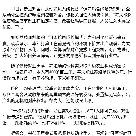
11日，走进鸡舍，从动通风系统代替了保守鸡舍的嘈杂鸡鸣，全
从动化温控系统精准调控着鸡舍。该相关担任人杨瑛引见：“每天能将
温度和湿度节制正在恒定程度，改善让鸡糊口舒服，人员进入也感受
优良。”？。
如斯养殖加种植的全链条轮回成长模式，为和村平易近带来双
赢。杨瑛暗示，本年打算正在前提答应的环境下扩大出产规模，为太
原市农产物自从化、同时，筹算借帮财产提拔工程契机，对产物进行
升级，扩大轮回养殖阵营，让更多村平易近参取到养鸡行业中。
除了供给就业岗亭，养殖场的饲料需求取周边农业构成慎密联
动。一位农户称，本人有400多亩玉米，每天能往养殖场送30多吨，行
情取市场分歧，有了养殖场，玉米销不消愁。
吃的问题处理后，鸡粪还能变废为宝。正在企业的无机肥车间，
从各个鸡舍从动收集来的鸡粪颠末高温好氧发酵，处置掉无害菌，出
产出的无机肥对庄稼出产帮力大，还能改良土壤。
“一栋5万只鸡的鸡舍，以往需5人捡蛋，现在1人即可完成，鸡蛋
间接传送到蛋库。”谈及鸡蛋损耗，杨瑛暗示，以往一天产5600斤鸡
蛋，一般损耗约1%，现在不到1%，一天削减损耗50斤。
据领会，得益于层叠式蛋鸡笼养从动化手艺，蛋鸡的“卧室”和“卫