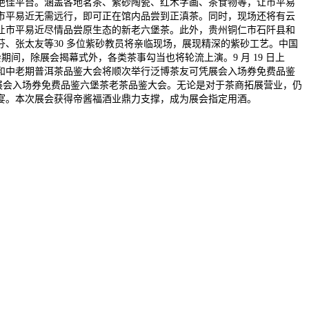
绝佳平台。涵盖各地茗茶、紫砂陶瓷、红木字画、茶食物等，让市平易
市平易近无需远行，即可正在馆内品尝到正滇茶。同时，现场还将有云
让市平易近尽情品尝原生态的新老六堡茶。此外，贵州铜仁市石阡县和
、张太友等30 多位紫砂教员将亲临现场，展现精深的紫砂工艺。中国
间，除展会揭幕式外，各类茶事勾当也将轮流上演。9 月 19 日上
和中老期普洱茶品鉴大会将顺次举行泛博茶友可凭展会入场券免费品鉴
够凭展会入场券免费品鉴六堡茶老茶品鉴大会。无论是对于茶商拓展营业，仍
宴。本次展会获得帝酱福酒业鼎力支撑，成为展会指定用酒。