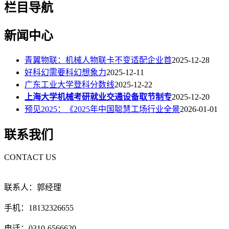
栏目导航
新闻中心
青翼物联：机械人物联卡不变适配企业首
2025-12-28
好科幻需要科幻想象力
2025-12-11
广东工业大学登科分数线
2025-12-22
上海大学机械考研就业交通设备取节制专
2025-12-20
预见2025：《2025年中国聪慧工场行业全景
2026-01-01
联系我们
CONTACT US
联系人：郭经理
手机：18132326655
电话：0310-6566620