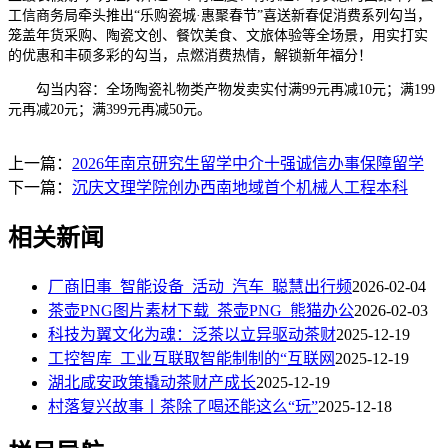
工信商务局牵头推出“乐购瓷城·惠聚春节”喜送新春促消费系列勾当，
笼盖年货采购、陶瓷文创、餐饮美食、文旅体验等全场景，用实打实
的优惠和丰硕多彩的勾当，点燃消费热情，解锁新年福分！
勾当内容：全场陶瓷礼物类产物发卖实付满99元再减10元；满199
元再减20元；满399元再减50元。
上一篇：
2026年南京研究生留学中介十强诚信办事保障留学
下一篇：
沉庆文理学院创办西南地域首个机械人工程本科
相关新闻
厂商旧事_智能设备_活动_汽车_聪慧出行频
2026-02-04
茶壶PNG图片素材下载_茶壶PNG_熊猫办公
2026-02-03
科技为翼文化为魂：泛茶以立异驱动茶财
2025-12-19
工控智库_工业互联取智能制制的“互联网
2025-12-19
湖北咸安政策撬动茶财产成长
2025-12-19
村落复兴故事丨茶除了喝还能这么“玩”
2025-12-18