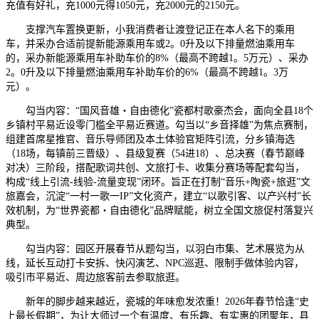
充值有好礼，充1000元得1050元，充2000元的2150元。
支撑汽车置换更新，小我消费者让渡登记正在本人名下的乘用
车，并采办合适前提新能源乘用车或2。0升及以下排量燃油乘用车
的，采办新能源乘用车补助车价的8%（最高不跨越1。5万元）、采办
2。0升及以下排量燃油乘用车补助车价的6%（最高不跨越1。3万
元）。
勾当内容：“国风音雄・自由德化”瓷都村歌豪杰会，面向全县18个
乡镇村平易近设零门槛全平易近赛道。勾当以“乡音择雄”为焦点赛制，
组建首席星推官、音乐导师团及本土体验官矩阵引流，分乡镇海选
（18场，每镇前三晋级）、县级复赛（54进18）、总决赛（春节巅峰
对决）三阶段，搭配歌词共创、文旅打卡、收集分赛场等配套勾当，
构成“线上引流-线验-流量变现”闭环。旨正在打制“音乐+陶瓷+旅逛”文
旅嘉会，沉淀“一村一歌一IP”文化资产，建立“以歌引客、以产兴村”长
效机制，为“世界瓷都・自由德化”品牌赋能，树立全国文旅促村落复兴
典型。
勾当内容：园区开展春节从题勾当，以羽白市集、艺术展览为从
线，延长互动打卡安拆、快闪演艺、NPC巡逛、限制手做体验内容，
吸引市平易近、周边旅客前去参取旅逛。
新年的脚步越来越近，瓷城的年味愈发浓重！2026年春节恰逢“史
上最长假期”，为让大师过一个有温度、有乐趣、有实惠的团聚年，县