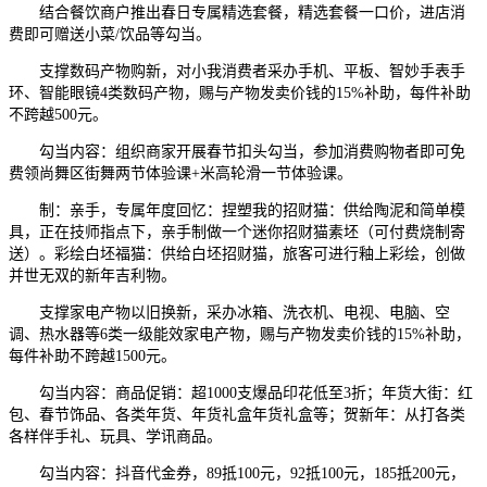
结合餐饮商户推出春日专属精选套餐，精选套餐一口价，进店消
费即可赠送小菜/饮品等勾当。
支撑数码产物购新，对小我消费者采办手机、平板、智妙手表手
环、智能眼镜4类数码产物，赐与产物发卖价钱的15%补助，每件补助
不跨越500元。
勾当内容：组织商家开展春节扣头勾当，参加消费购物者即可免
费领尚舞区街舞两节体验课+米高轮滑一节体验课。
制：亲手，专属年度回忆：捏塑我的招财猫：供给陶泥和简单模
具，正在技师指点下，亲手制做一个迷你招财猫素坯（可付费烧制寄
送）。彩绘白坯福猫：供给白坯招财猫，旅客可进行釉上彩绘，创做
并世无双的新年吉利物。
支撑家电产物以旧换新，采办冰箱、洗衣机、电视、电脑、空
调、热水器等6类一级能效家电产物，赐与产物发卖价钱的15%补助，
每件补助不跨越1500元。
勾当内容：商品促销：超1000支爆品印花低至3折；年货大街：红
包、春节饰品、各类年货、年货礼盒年货礼盒等；贺新年：从打各类
各样伴手礼、玩具、学讯商品。
勾当内容：抖音代金券，89抵100元，92抵100元，185抵200元，