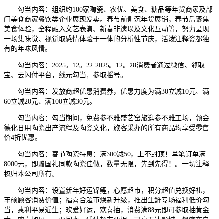
勾当内容：组织约100家陶瓷、农优、美食、糖品等年货商家及部
门美食商家餐饮类企业展现发卖。春节前侧沉年货展销，春节后聚焦
美食体验，全程融入文艺表演、新春非遗以及文化互动等，努力呈现
一场集味觉、视觉取感情体验于一体的分析性节庆，活泼注释瓷都独
有的年味风情。
勾当内容：2025。12。22-2025。12。28消费者通过微信、领取
宝、云闪付平台，线元勾当，参取摇号。
勾当内容：发放商超优惠消费券，优惠力度为满30立减10元、满
60立减20元、满100立减30元。
勾当内容：勾当期间，免费参不雅盛艺窑旅逛参不雅工场，领会
德化日用陶瓷出产流程及陶瓷文化，旅客采办的所有商品均享受零售
价4折优惠。
勾当内容：春节陶瓷特惠：满300减50，上不封顶！单笔订单满
8000元，即赠国礼同款陶瓷佳做，数量无限，先到先得！。一切注释
权归本公司所有。
勾当内容：设置新年好运锦鲤，心愿超市，积分超值兑换好礼，
丰硕顾客消费价值；福喜合超市焕新升级，推出生鲜专场福利低价勾
当，惠利平易近生；欢爱好运，欢喜抽，消费满88元即可参取抽黄金