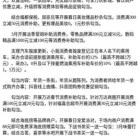
大，欢喜加码，一票回本，凭仗超市票根，可享万达影城、餐饮商户
优惠立减，升级顾客消费体验等商品促销勾当。
结合福都保税、屈臣氏等开展春日美妆爆品秒杀勾当，消费满300
立减50元消费补助，更有爆品美妆0。1元秒杀勾当。
3月开展淡季营销补助消费券，零售品牌满200元立减50元，数码
精品满1000元立减100元等消费券补助勾当。
支撑汽车报废更新，小我消费者报废登记正在本人名下的乘用
车，采办合适前提新能源乘用车，补助车价的12%（最高不跨越2万
元）、采办2。0升及以下排量燃油乘用车补助车价的10%（最高不跨越
1。5万元）。
勾当内容：年货一条街，年货从题陈列，为消费者供给年货一坐
式购齐办事；抖音线上曲播、抖音团购券优惠促销勾当。
勾当内容：开展万达春节消费补助勾当，针对万达商圈开展消费
满100元立减20元勾当，针对福喜合超市开展消费满30元立减10元消费
补助勾当。
结合海底捞等品牌商户，开展春日宠爱派对，于场内商户消费满
88元即可免费享海底捞赠菜勾当。下战书茶买一送一勾当：3月味蕾打
算，结合古茗、喜茶等水吧开展下战书茶买一送一勾当。