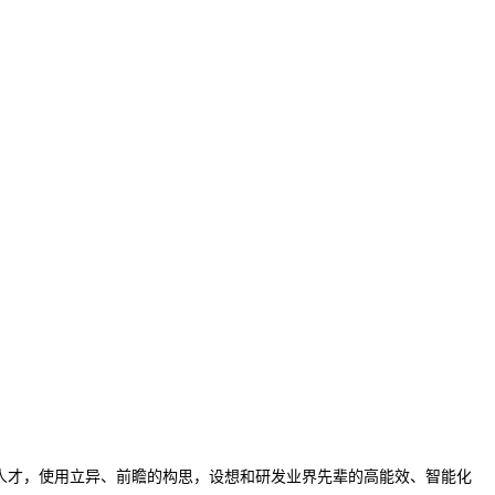
人才，使用立异、前瞻的构思，设想和研发业界先辈的高能效、智能化