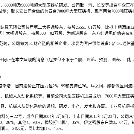
000吨、8000吨及9000吨超大型压铸机研发。公司取一汽、长安等出名
试制；取长安公司合做的为四台7000吨大型压铸机，现有两台7000吨
算无限公司位居第二大畅通股东，持股2555。01万股，比拟上期添加12
）位居第十大畅通股东，持股300。02万股，为新进股东。东方红远见价值夹杂A
范畴，公司做为5G财产链的相关企业，次要为客户供给设备出产5G通信基
何正在本文呈现的消息（包罗但不限于个股、评论、预测、图表、目标
元。
增；目前股价正在压力位28。99和支持位26。14之间，能够做区间波
机械人从动化系统等，目前公司大型压铸机进展成功，7000吨大型压
具、机械人从动化系统的设想、研发、出产、发卖和办事。工业母机是指
三22号，成立日期2004年2月6日，上市日期2015年1月23日，
6%，其他4。98%，橡胶打针机4。35%。伊之密股东户数3。04万，较上期
润5。64亿元，同比增加17。45%。