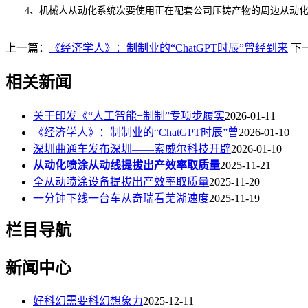
4、机械人从动化系统次要使用正在配套公司压铸产物的周边从动化
上一篇：
《经济学人》：制制业的“ChatGPT时辰”曾经到来
下
相关新闻
关于印发《“人工智能+制制”专项步履实
2026-01-11
《经济学人》：制制业的“ChatGPT时辰”曾
2026-01-10
深圳曲通车发布深圳——索威尔科技开辟
2026-01-10
从动化喷涂从动线提拔出产效率取质量
2025-11-21
全从动喷涂设备提拔出产效率取质量
2025-11-20
一分钟下线一台车从奇瑞看芜湖速度
2025-11-19
栏目导航
新闻中心
好科幻需要科幻想象力
2025-12-11